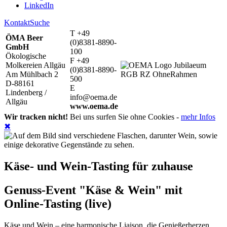
LinkedIn
Kontakt
Suche
T +49
ÖMA Beer
(0)8381-8890-
GmbH
100
Ökologische
F +49
Molkereien Allgäu
(0)8381-8890-
Am Mühlbach 2
500
D-88161
E
Lindenberg /
info@oema.de
Allgäu
www.oema.de
Wir tracken nicht!
Bei uns surfen Sie ohne Cookies -
mehr Infos
✖
Käse- und Wein-Tasting für zuhause
Genuss-Event "Käse & Wein" mit
Online-Tasting (live)
Käse und Wein – eine harmonische Liaison, die Genießerherzen