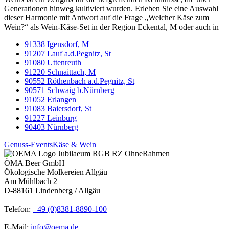
Generationen hinweg kultiviert wurden. Erleben Sie eine Auswahl
dieser Harmonie mit Antwort auf die Frage „Welcher Käse zum
Wein?“ als Wein-Käse-Set in der Region Eckental, M oder auch in
91338 Igensdorf, M
91207 Lauf a.d.Pegnitz, St
91080 Uttenreuth
91220 Schnaittach, M
90552 Röthenbach a.d.Pegnitz, St
90571 Schwaig b.Nürnberg
91052 Erlangen
91083 Baiersdorf, St
91227 Leinburg
90403 Nürnberg
Genuss-Events
Käse & Wein
ÖMA Beer GmbH
Ökologische Molkereien Allgäu
Am Mühlbach 2
D-88161 Lindenberg / Allgäu
Telefon:
+49 (0)8381-8890-100
E-Mail:
info@oema.de