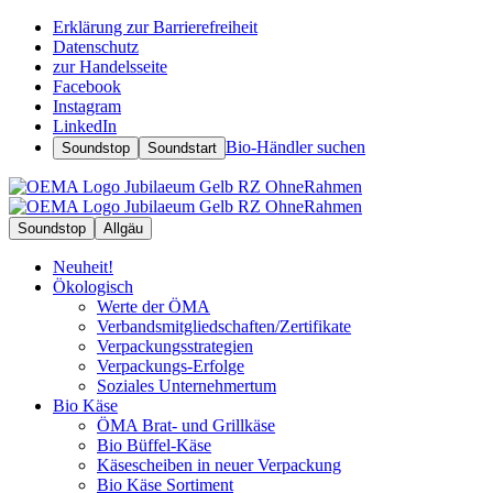
Erklärung zur Barrierefreiheit
Datenschutz
zur Handelsseite
Facebook
Instagram
LinkedIn
Bio-Händler suchen
Soundstop
Soundstart
Soundstop
Allgäu
Neuheit!
Ökologisch
Werte der ÖMA
Verbandsmitgliedschaften/Zertifikate
Verpackungsstrategien
Verpackungs-Erfolge
Soziales Unternehmertum
Bio Käse
ÖMA Brat- und Grillkäse
Bio Büffel-Käse
Käsescheiben in neuer Verpackung
Bio Käse Sortiment