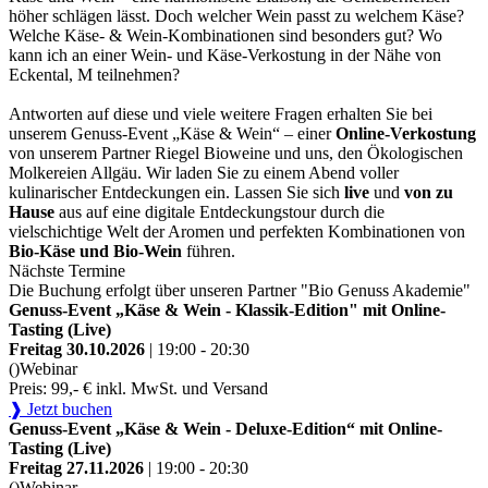
höher schlägen lässt. Doch welcher Wein passt zu welchem Käse?
Welche Käse- & Wein-Kombinationen sind besonders gut? Wo
kann ich an einer Wein- und Käse-Verkostung in der Nähe von
Eckental, M teilnehmen?
Antworten auf diese und viele weitere Fragen erhalten Sie bei
unserem Genuss-Event „Käse & Wein“ – einer
Online-Verkostung
von unserem Partner Riegel Bioweine und uns, den Ökologischen
Molkereien Allgäu. Wir laden Sie zu einem Abend voller
kulinarischer Entdeckungen ein. Lassen Sie sich
live
und
von zu
Hause
aus auf eine digitale Entdeckungstour durch die
vielschichtige Welt der Aromen und perfekten Kombinationen von
Bio-Käse und Bio-Wein
führen.
Nächste Termine
Die Buchung erfolgt über unseren Partner "Bio Genuss Akademie"
Genuss-Event „Käse & Wein - Klassik-Edition" mit Online-
Tasting (Live)
Freitag 30.10.2026
| 19:00 - 20:30
()
Webinar
Preis: 99,- € inkl. MwSt. und Versand
❱ Jetzt buchen
Genuss-Event „Käse & Wein - Deluxe-Edition“ mit Online-
Tasting (Live)
Freitag 27.11.2026
| 19:00 - 20:30
()
Webinar