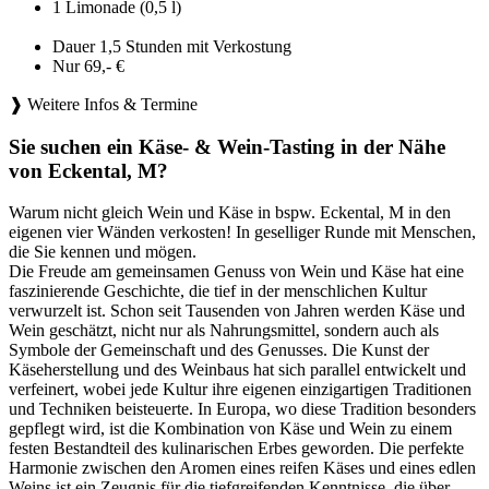
1 Limonade (0,5 l)
Dauer 1,5 Stunden mit Verkostung
Nur 69,- €
❱ Weitere Infos & Termine
Sie suchen ein Käse- & Wein-Tasting in der Nähe
von Eckental, M?
Warum nicht gleich Wein und Käse in bspw. Eckental, M in den
eigenen vier Wänden verkosten! In geselliger Runde mit Menschen,
die Sie kennen und mögen.
Die Freude am gemeinsamen Genuss von Wein und Käse hat eine
faszinierende Geschichte, die tief in der menschlichen Kultur
verwurzelt ist. Schon seit Tausenden von Jahren werden Käse und
Wein geschätzt, nicht nur als Nahrungsmittel, sondern auch als
Symbole der Gemeinschaft und des Genusses. Die Kunst der
Käseherstellung und des Weinbaus hat sich parallel entwickelt und
verfeinert, wobei jede Kultur ihre eigenen einzigartigen Traditionen
und Techniken beisteuerte. In Europa, wo diese Tradition besonders
gepflegt wird, ist die Kombination von Käse und Wein zu einem
festen Bestandteil des kulinarischen Erbes geworden. Die perfekte
Harmonie zwischen den Aromen eines reifen Käses und eines edlen
Weins ist ein Zeugnis für die tiefgreifenden Kenntnisse, die über