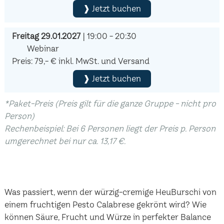
❱ Jetzt buchen
Freitag 29.01.2027
| 19:00 - 20:30
Webinar
Preis: 79,- € inkl. MwSt. und Versand
❱ Jetzt buchen
*Paket-Preis (Preis gilt für die ganze Gruppe - nicht pro
Person)
Rechenbeispiel: Bei 6 Personen liegt der Preis p. Person
umgerechnet bei nur ca. 13,17 €.
Was passiert, wenn der würzig-cremige HeuBurschi von
einem fruchtigen Pesto Calabrese gekrönt wird? Wie
können Säure, Frucht und Würze in perfekter Balance