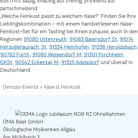
süß trifft salzig, knackig auf cremig, prickelnd auf
zartschmelzend.
„Welche Feinkost passt zu welchem Käse?“ Finden Sie Ihre
Lieblingskombination – mit einem handverlesenen Käse-
Feinkost-Set für ein Tasting bei Ihnen zuhause, auch in den
Regionen
91080 Uttenreuth
91083 Baiersdorf, St
91074
Herzogenaurach, St
91334 Hemhofen
91336 Heroldsbach
90762 Fürth
91085 Weisendorf, M
91301 Forchheim,
GKSt
90542 Eckental, M
91325 Adelsdorf
und überall in
Deutschland.
Genuss-Events
Käse & Feinkost
ÖMA Beer GmbH
Ökologische Molkereien Allgäu
Am Mühlbach 2