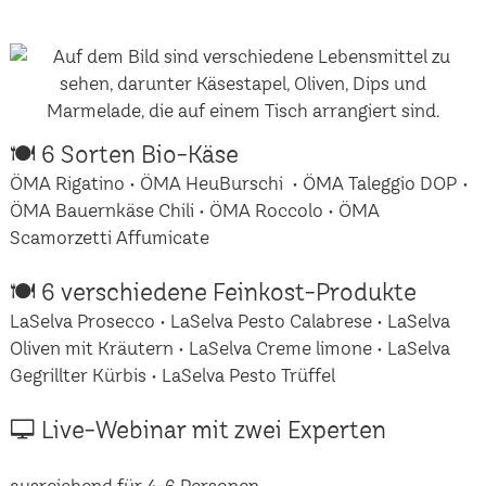
🍽 6 Sorten Bio-Käse
ÖMA Rigatino • ÖMA HeuBurschi • ÖMA Taleggio DOP •
ÖMA Bauernkäse Chili • ÖMA Roccolo • ÖMA
Scamorzetti Affumicate
🍽 6 verschiedene Feinkost-Produkte
LaSelva Prosecco • LaSelva Pesto Calabrese • LaSelva
Oliven mit Kräutern • LaSelva Creme limone • LaSelva
Gegrillter Kürbis • LaSelva Pesto Trüffel
🖵 Live-Webinar mit zwei Experten
ausreichend für 4-6 Personen