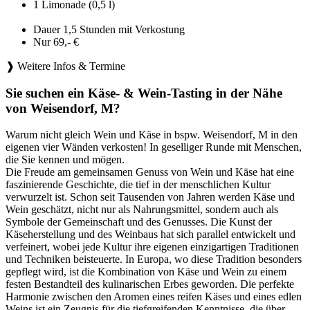
1 Limonade (0,5 l)
Dauer 1,5 Stunden mit Verkostung
Nur 69,- €
❱ Weitere Infos & Termine
Sie suchen ein Käse- & Wein-Tasting in der Nähe
von Weisendorf, M?
Warum nicht gleich Wein und Käse in bspw. Weisendorf, M in den
eigenen vier Wänden verkosten! In geselliger Runde mit Menschen,
die Sie kennen und mögen.
Die Freude am gemeinsamen Genuss von Wein und Käse hat eine
faszinierende Geschichte, die tief in der menschlichen Kultur
verwurzelt ist. Schon seit Tausenden von Jahren werden Käse und
Wein geschätzt, nicht nur als Nahrungsmittel, sondern auch als
Symbole der Gemeinschaft und des Genusses. Die Kunst der
Käseherstellung und des Weinbaus hat sich parallel entwickelt und
verfeinert, wobei jede Kultur ihre eigenen einzigartigen Traditionen
und Techniken beisteuerte. In Europa, wo diese Tradition besonders
gepflegt wird, ist die Kombination von Käse und Wein zu einem
festen Bestandteil des kulinarischen Erbes geworden. Die perfekte
Harmonie zwischen den Aromen eines reifen Käses und eines edlen
Weins ist ein Zeugnis für die tiefgreifenden Kenntnisse, die über