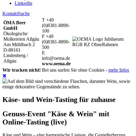
LinkedIn
Kontakt
Suche
T +49
ÖMA Beer
(0)8381-8890-
GmbH
100
Ökologische
F +49
Molkereien Allgäu
(0)8381-8890-
Am Mühlbach 2
500
D-88161
E
Lindenberg /
info@oema.de
Allgäu
www.oema.de
Wir tracken nicht!
Bei uns surfen Sie ohne Cookies -
mehr Infos
✖
Käse- und Wein-Tasting für zuhause
Genuss-Event "Käse & Wein" mit
Online-Tasting (live)
Käse und Wein – eine harmonische Liaison, die Genießerherzen