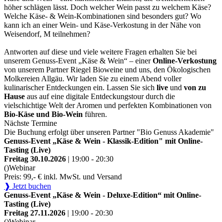
höher schlägen lässt. Doch welcher Wein passt zu welchem Käse?
Welche Käse- & Wein-Kombinationen sind besonders gut? Wo
kann ich an einer Wein- und Käse-Verkostung in der Nähe von
Weisendorf, M teilnehmen?
Antworten auf diese und viele weitere Fragen erhalten Sie bei
unserem Genuss-Event „Käse & Wein“ – einer
Online-Verkostung
von unserem Partner Riegel Bioweine und uns, den Ökologischen
Molkereien Allgäu. Wir laden Sie zu einem Abend voller
kulinarischer Entdeckungen ein. Lassen Sie sich
live
und
von zu
Hause
aus auf eine digitale Entdeckungstour durch die
vielschichtige Welt der Aromen und perfekten Kombinationen von
Bio-Käse und Bio-Wein
führen.
Nächste Termine
Die Buchung erfolgt über unseren Partner "Bio Genuss Akademie"
Genuss-Event „Käse & Wein - Klassik-Edition" mit Online-
Tasting (Live)
Freitag 30.10.2026
| 19:00 - 20:30
()
Webinar
Preis: 99,- € inkl. MwSt. und Versand
❱ Jetzt buchen
Genuss-Event „Käse & Wein - Deluxe-Edition“ mit Online-
Tasting (Live)
Freitag 27.11.2026
| 19:00 - 20:30
()
Webinar