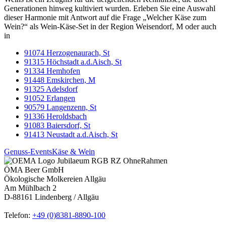
Generationen hinweg kultiviert wurden. Erleben Sie eine Auswahl
dieser Harmonie mit Antwort auf die Frage „Welcher Käse zum
Wein?“ als Wein-Käse-Set in der Region Weisendorf, M oder auch
in
91074 Herzogenaurach, St
91315 Höchstadt a.d.Aisch, St
91334 Hemhofen
91448 Emskirchen, M
91325 Adelsdorf
91052 Erlangen
90579 Langenzenn, St
91336 Heroldsbach
91083 Baiersdorf, St
91413 Neustadt a.d.Aisch, St
Genuss-Events
Käse & Wein
ÖMA Beer GmbH
Ökologische Molkereien Allgäu
Am Mühlbach 2
D-88161 Lindenberg / Allgäu
Telefon:
+49 (0)8381-8890-100