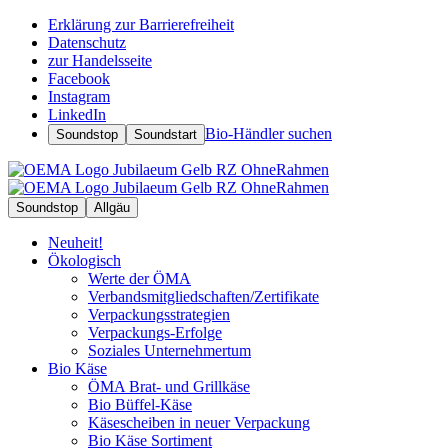
Erklärung zur Barrierefreiheit
Datenschutz
zur Handelsseite
Facebook
Instagram
LinkedIn
Bio-Händler suchen
Soundstop
Soundstart
Soundstop
Allgäu
Neuheit!
Ökologisch
Werte der ÖMA
Verbandsmitgliedschaften/Zertifikate
Verpackungsstrategien
Verpackungs-Erfolge
Soziales Unternehmertum
Bio Käse
ÖMA Brat- und Grillkäse
Bio Büffel-Käse
Käsescheiben in neuer Verpackung
Bio Käse Sortiment