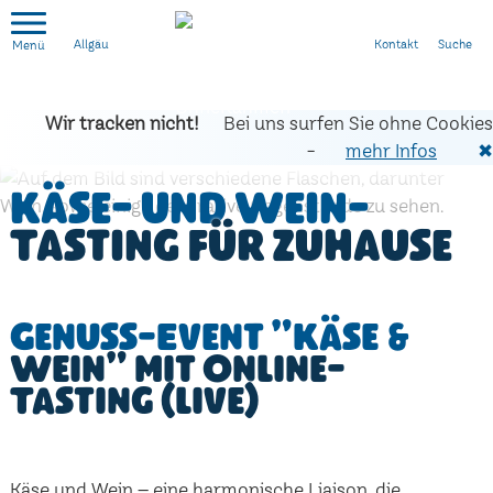
Kontakt
Suche
Allgäu
Wir tracken nicht!
Bei uns surfen Sie ohne Cookies
-
mehr Infos
✖
Käse- und Wein-
Tasting für zuhause
Genuss-Event "Käse &
Wein" mit Online-
Tasting (live)
Käse und Wein – eine harmonische Liaison, die