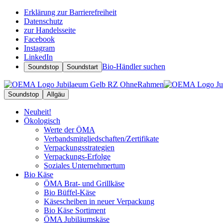
Erklärung zur Barrierefreiheit
Datenschutz
zur Handelsseite
Facebook
Instagram
LinkedIn
Bio-Händler suchen
Soundstop
Soundstart
Soundstop
Allgäu
Neuheit!
Ökologisch
Werte der ÖMA
Verbandsmitgliedschaften/Zertifikate
Verpackungsstrategien
Verpackungs-Erfolge
Soziales Unternehmertum
Bio Käse
ÖMA Brat- und Grillkäse
Bio Büffel-Käse
Käsescheiben in neuer Verpackung
Bio Käse Sortiment
ÖMA Jubiläumskäse