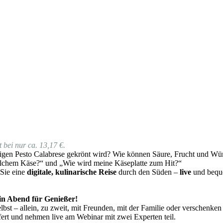
 bei nur ca. 13,17 €.
gen Pesto Calabrese gekrönt wird? Wie können Säure, Frucht und Würz
lchem Käse?“ und „Wie wird meine Käseplatte zum Hit?“
 Sie eine
digitale, kulinarische Reise
durch den Süden –
live
und beque
 ein Abend für Genießer!
bst – allein, zu zweit, mit Freunden, mit der Familie oder verschenken
ert und nehmen live am Webinar mit zwei Experten teil.