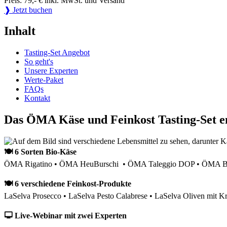
Preis: 79,- € inkl. MwSt. und Versand
❱ Jetzt buchen
Inhalt
Tasting-Set Angebot
So geht's
Unsere Experten
Werte-Paket
FAQs
Kontakt
Das ÖMA Käse und Feinkost Tasting-Set e
🍽 6 Sorten Bio-Käse
ÖMA Rigatino • ÖMA HeuBurschi • ÖMA Taleggio DOP • ÖMA Bau
🍽 6 verschiedene Feinkost-Produkte
LaSelva Prosecco • LaSelva Pesto Calabrese • LaSelva Oliven mit Kr
🖵 Live-Webinar mit zwei Experten