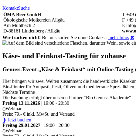
Kontakt
Suche
ÖMA Beer GmbH
T +49 
Ökologische Molkereien Allgäu
F +49 
Am Mühlbach 2
E info
D-88161 Lindenberg / Allgäu
www.o
Wir tracken nicht!
Bei uns surfen Sie ohne Cookies -
mehr Infos
✖
Käse- und Feinkost-Tasting für zuhause
Genuss-Event „Käse & Feinkost“ mit Online-Tasting (
Hier bringen wir zwei Welten zusammen: die handwerkliche Käsekunst
Bio-Pionier für Antipasti, Pesti, Oliven und mediterrane Spezialitä
Nächste Termine
Die Buchung erfolgt über unseren Partner "Bio Genuss Akademie"
Freitag 13.11.2026
| 19:00 - 20:30
()
Webinar
Preis: 79,- € inkl. MwSt. und Versand
❱ Jetzt buchen
Freitag 29.01.2027
| 19:00 - 20:30
()
Webinar