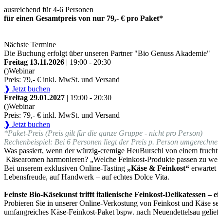
ausreichend für 4-6 Personen
für einen Gesamtpreis von nur 79,- € pro Paket*
Nächste Termine
Die Buchung erfolgt über unseren Partner "Bio Genuss Akademie"
Freitag 13.11.2026
| 19:00 - 20:30
()
Webinar
Preis: 79,- € inkl. MwSt. und Versand
❱ Jetzt buchen
Freitag 29.01.2027
| 19:00 - 20:30
()
Webinar
Preis: 79,- € inkl. MwSt. und Versand
❱ Jetzt buchen
*Paket-Preis (Preis gilt für die ganze Gruppe - nicht pro Person)
Rechenbeispiel: Bei 6 Personen liegt der Preis p. Person umgerechnet
Was passiert, wenn der würzig-cremige HeuBurschi von einem fruchti
Käsearomen harmonieren? „Welche Feinkost-Produkte passen zu we
Bei unserem exklusiven Online-Tasting
„Käse & Feinkost“
erwartet
Lebensfreude, auf Handwerk – auf echtes Dolce Vita.
Feinste Bio-Käsekunst trifft italienische Feinkost-Delikatessen –
Probieren Sie in unserer Online-Verkostung von Feinkost und Käse sel
umfangreiches Käse-Feinkost-Paket bspw. nach Neuendettelsau gelief