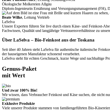
Ökologische Molkereien Allgäu
Diplom-Ingenieurin Ernährung und Versorgungsmanagement (FH), 
Beate Wilke
, Leitung Vertrieb
LaSelva
Unsere Experten führen Sie live durch einen Käse- und Feinkost-Aben
Fachwissen, Qualität und langjährige Vertrauensverhältnisse zu unse
Über LaSelva – Bio-Feinkost aus der Toskana
Seit über 40 Jahren steht LaSelva für authentische italienische Fe
der hauseigenen Manufaktur schonend verarbeitet.
LaSelva steht für echten Geschmack, kurze Wege und nachhaltige Prod
Genuss-Paket
mit Wert
Und zwar 100% Bio!
Wir wissen, dass Verbraucher Feinkost und Käse suchen, die nicht n
Exklusive Produkte
Viele unserer Produkte stammen von familiengeführten Bio-Käsereien