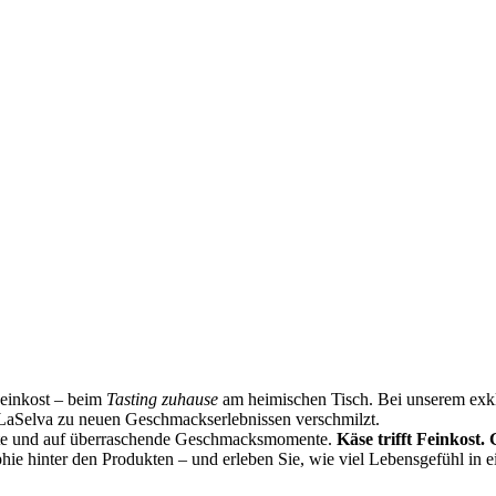
Feinkost – beim
Tasting zuhause
am heimischen Tisch. Bei unserem exklu
LaSelva zu neuen Geschmackserlebnissen verschmilzt.
ste und auf überraschende Geschmacksmomente.
Käse trifft Feinkost.
phie hinter den Produkten – und erleben Sie, wie viel Lebensgefühl in 