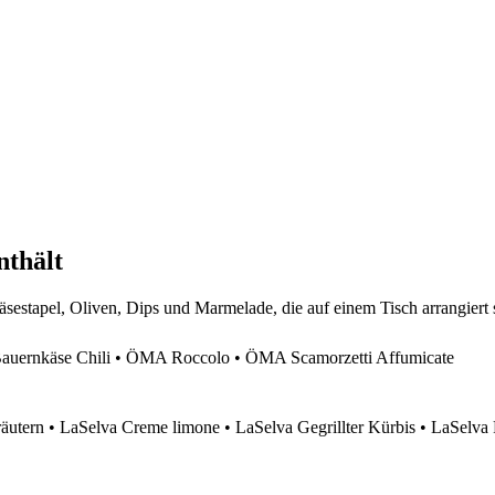
nthält
ernkäse Chili • ÖMA Roccolo • ÖMA Scamorzetti Affumicate
äutern • LaSelva Creme limone • LaSelva Gegrillter Kürbis • LaSelva 