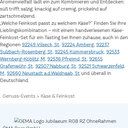
Aromenvielfalt lädt ein zum Kombinieren und Entdecken:
süß trifft salzig, knackig auf cremig, prickelnd auf
zartschmelzend.
„Welche Feinkost passt zu welchem Käse?“ Finden Sie Ihre
Lieblingskombination – mit einem handverlesenen Käse-
Feinkost-Set für ein Tasting bei Ihnen zuhause, auch in den
Regionen
92249 Vilseck, St
92224 Amberg
92237
Sulzbach-Rosenberg, St
92245 Kümmersbruck
92533
Wernberg-Köblitz, M
92536 Pfreimd, St
92655
Grafenwöhr, St
92507 Nabburg, St
92521 Schwarzenfeld,
M
92660 Neustadt a.d.Waldnaab, St
und überall in
Deutschland.
Genuss-Events
Käse & Feinkost