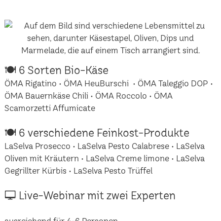
🍽 6 Sorten Bio-Käse
ÖMA Rigatino • ÖMA HeuBurschi • ÖMA Taleggio DOP •
ÖMA Bauernkäse Chili • ÖMA Roccolo • ÖMA
Scamorzetti Affumicate
🍽 6 verschiedene Feinkost-Produkte
LaSelva Prosecco • LaSelva Pesto Calabrese • LaSelva
Oliven mit Kräutern • LaSelva Creme limone • LaSelva
Gegrillter Kürbis • LaSelva Pesto Trüffel
🖵 Live-Webinar mit zwei Experten
ausreichend für 4-6 Personen