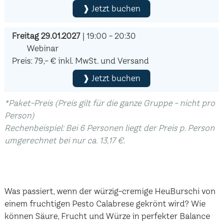
❱ Jetzt buchen
Freitag 29.01.2027
| 19:00 - 20:30
Webinar
Preis: 79,- € inkl. MwSt. und Versand
❱ Jetzt buchen
*Paket-Preis (Preis gilt für die ganze Gruppe - nicht pro
Person)
Rechenbeispiel: Bei 6 Personen liegt der Preis p. Person
umgerechnet bei nur ca. 13,17 €.
Was passiert, wenn der würzig-cremige HeuBurschi von
einem fruchtigen Pesto Calabrese gekrönt wird? Wie
können Säure, Frucht und Würze in perfekter Balance