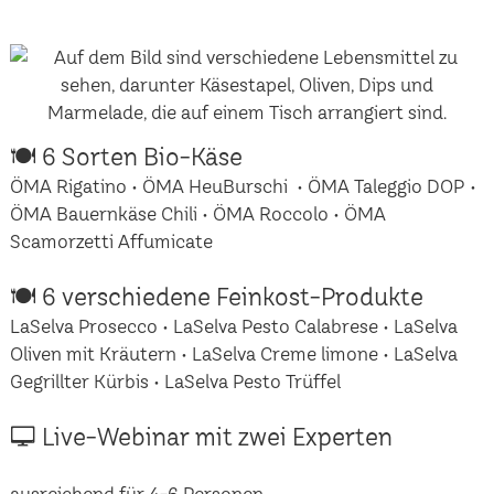
🍽 6 Sorten Bio-Käse
ÖMA Rigatino • ÖMA HeuBurschi • ÖMA Taleggio DOP •
ÖMA Bauernkäse Chili • ÖMA Roccolo • ÖMA
Scamorzetti Affumicate
🍽 6 verschiedene Feinkost-Produkte
LaSelva Prosecco • LaSelva Pesto Calabrese • LaSelva
Oliven mit Kräutern • LaSelva Creme limone • LaSelva
Gegrillter Kürbis • LaSelva Pesto Trüffel
🖵 Live-Webinar mit zwei Experten
ausreichend für 4-6 Personen