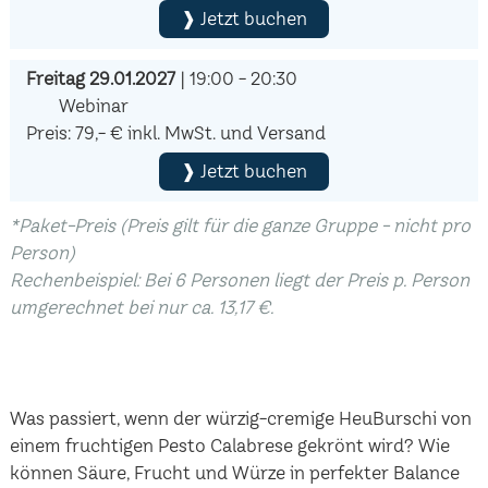
❱ Jetzt buchen
Freitag 29.01.2027
| 19:00 - 20:30
Webinar
Preis: 79,- € inkl. MwSt. und Versand
❱ Jetzt buchen
*Paket-Preis (Preis gilt für die ganze Gruppe - nicht pro
Person)
Rechenbeispiel: Bei 6 Personen liegt der Preis p. Person
umgerechnet bei nur ca. 13,17 €.
Was passiert, wenn der würzig-cremige HeuBurschi von
einem fruchtigen Pesto Calabrese gekrönt wird? Wie
können Säure, Frucht und Würze in perfekter Balance