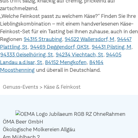
süß trifft salzig, knackig auf cremig, prickelnd auf
zartschmelzend.
„Welche Feinkost passt zu welchem Käse?“ Finden Sie Ihre
Lieblingskombination – mit einem handverlesenen Käse-
Feinkost-Set für ein Tasting bei Ihnen zuhause, auch in den
Regionen
94315 Straubing
94522 Wallersdorf, M
94447
Plattling, St
94469 Deggendorf, GKSt
94431 Pilsting, M
94333 Geiselhöring, St
94234 Viechtach, St
94405
Landau a.d.Isar, St
84152 Mengkofen
84164
Moosthenning
und überall in Deutschland.
Genuss-Events
Käse & Feinkost
ÖMA Beer GmbH
Ökologische Molkereien Allgäu
Am Mühlbach 2