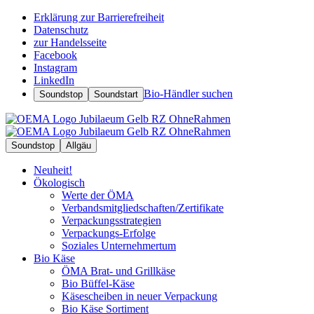
Erklärung zur Barrierefreiheit
Datenschutz
zur Handelsseite
Facebook
Instagram
LinkedIn
Bio-Händler suchen
Soundstop
Soundstart
Soundstop
Allgäu
Neuheit!
Ökologisch
Werte der ÖMA
Verbandsmitgliedschaften/Zertifikate
Verpackungsstrategien
Verpackungs-Erfolge
Soziales Unternehmertum
Bio Käse
ÖMA Brat- und Grillkäse
Bio Büffel-Käse
Käsescheiben in neuer Verpackung
Bio Käse Sortiment