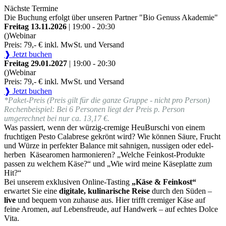
Nächste Termine
Die Buchung erfolgt über unseren Partner "Bio Genuss Akademie"
Freitag 13.11.2026
| 19:00 - 20:30
()
Webinar
Preis: 79,- € inkl. MwSt. und Versand
❱ Jetzt buchen
Freitag 29.01.2027
| 19:00 - 20:30
()
Webinar
Preis: 79,- € inkl. MwSt. und Versand
❱ Jetzt buchen
*Paket-Preis (Preis gilt für die ganze Gruppe - nicht pro Person)
Rechenbeispiel: Bei 6 Personen liegt der Preis p. Person
umgerechnet bei nur ca. 13,17 €.
Was passiert, wenn der würzig-cremige HeuBurschi von einem
fruchtigen Pesto Calabrese gekrönt wird? Wie können Säure, Frucht
und Würze in perfekter Balance mit sahnigen, nussigen oder edel-
herben Käsearomen harmonieren? „Welche Feinkost-Produkte
passen zu welchem Käse?“ und „Wie wird meine Käseplatte zum
Hit?“
Bei unserem exklusiven Online-Tasting
„Käse & Feinkost“
erwartet Sie eine
digitale, kulinarische Reise
durch den Süden –
live
und bequem von zuhause aus. Hier trifft cremiger Käse auf
feine Aromen, auf Lebensfreude, auf Handwerk – auf echtes Dolce
Vita.