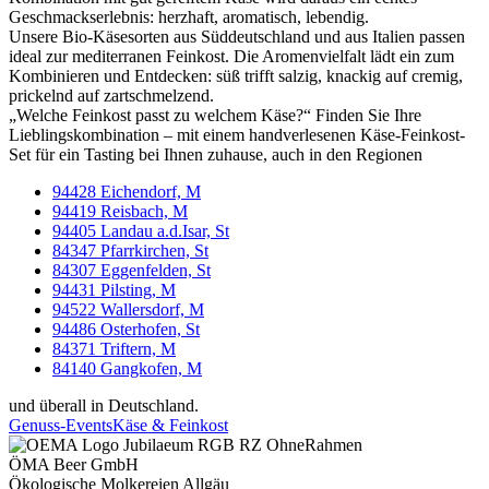
Geschmackserlebnis: herzhaft, aromatisch, lebendig.
Unsere Bio-Käsesorten aus Süddeutschland und aus Italien passen
ideal zur mediterranen Feinkost. Die Aromenvielfalt lädt ein zum
Kombinieren und Entdecken: süß trifft salzig, knackig auf cremig,
prickelnd auf zartschmelzend.
„Welche Feinkost passt zu welchem Käse?“ Finden Sie Ihre
Lieblingskombination – mit einem handverlesenen Käse-Feinkost-
Set für ein Tasting bei Ihnen zuhause, auch in den Regionen
94428 Eichendorf, M
94419 Reisbach, M
94405 Landau a.d.Isar, St
84347 Pfarrkirchen, St
84307 Eggenfelden, St
94431 Pilsting, M
94522 Wallersdorf, M
94486 Osterhofen, St
84371 Triftern, M
84140 Gangkofen, M
und überall in Deutschland.
Genuss-Events
Käse & Feinkost
ÖMA Beer GmbH
Ökologische Molkereien Allgäu