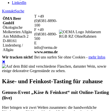
LinkedIn
Kontakt
Suche
T +49
ÖMA Beer
(0)8381-8890-
GmbH
100
Ökologische
F +49
Molkereien Allgäu
(0)8381-8890-
Am Mühlbach 2
500
D-88161
E
Lindenberg /
info@oema.de
Allgäu
www.oema.de
Wir tracken nicht!
Bei uns surfen Sie ohne Cookies -
mehr Infos
✖
Käse- und Feinkost-Tasting für zuhause
Genuss-Event „Käse & Feinkost“ mit Online-Tasting
(live)
Hier bringen wir zwei Welten zusammen: die handwerkliche