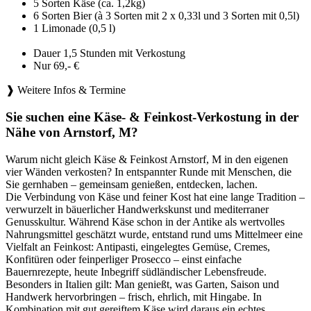
5 Sorten Käse (ca. 1,2kg)
6 Sorten Bier (à 3 Sorten mit 2 x 0,33l und 3 Sorten mit 0,5l)
1 Limonade (0,5 l)
Dauer 1,5 Stunden mit Verkostung
Nur 69,- €
❱ Weitere Infos & Termine
Sie suchen eine Käse- & Feinkost-Verkostung in der
Nähe von Arnstorf, M?
Warum nicht gleich Käse & Feinkost Arnstorf, M in den eigenen
vier Wänden verkosten? In entspannter Runde mit Menschen, die
Sie gernhaben – gemeinsam genießen, entdecken, lachen.
Die Verbindung von Käse und feiner Kost hat eine lange Tradition –
verwurzelt in bäuerlicher Handwerkskunst und mediterraner
Genusskultur. Während Käse schon in der Antike als wertvolles
Nahrungsmittel geschätzt wurde, entstand rund ums Mittelmeer eine
Vielfalt an Feinkost: Antipasti, eingelegtes Gemüse, Cremes,
Konfitüren oder feinperliger Prosecco – einst einfache
Bauernrezepte, heute Inbegriff südländischer Lebensfreude.
Besonders in Italien gilt: Man genießt, was Garten, Saison und
Handwerk hervorbringen – frisch, ehrlich, mit Hingabe. In
Kombination mit gut gereiftem Käse wird daraus ein echtes