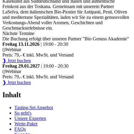
Käsekunst aus Süddeutschland und Italien und authentische
Feinkost aus der Toskana. Gemeinsam mit unserem Partner
LaSelva, dem italienischen Bio-Pionier für Antipasti, Pesti, Oliven
und mediterrane Spezialitäten, laden wir Sie zu einem genussvollen
Verkostungs-Abend voller Aromen, Geschichten und
Geschmackserlebnisse ein.
Nächste Termine
Die Buchung erfolgt über unseren Partner "Bio Genuss Akademie"
Freitag 13.11.2026
| 19:00 - 20:30
()
Webinar
Preis: 79,- € inkl. MwSt. und Versand
❱ Jetzt buchen
Freitag 29.01.2027
| 19:00 - 20:30
()
Webinar
Preis: 79,- € inkl. MwSt. und Versand
❱ Jetzt buchen
Inhalt
Tasting-Set Angebot
So geht's
Unsere Experten
Werte-Paket
FAQs