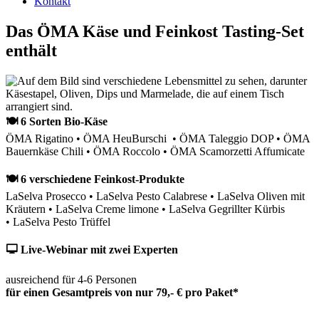
Kontakt
Das ÖMA Käse und Feinkost Tasting-Set
enthält
🍽 6 Sorten Bio-Käse
ÖMA Rigatino • ÖMA HeuBurschi • ÖMA Taleggio DOP • ÖMA
Bauernkäse Chili • ÖMA Roccolo • ÖMA Scamorzetti Affumicate
🍽 6 verschiedene Feinkost-Produkte
LaSelva Prosecco • LaSelva Pesto Calabrese • LaSelva Oliven mit
Kräutern • LaSelva Creme limone • LaSelva Gegrillter Kürbis
• LaSelva Pesto Trüffel
🖵 Live-Webinar mit zwei Experten
ausreichend für 4-6 Personen
für einen Gesamtpreis von nur 79,- € pro Paket*