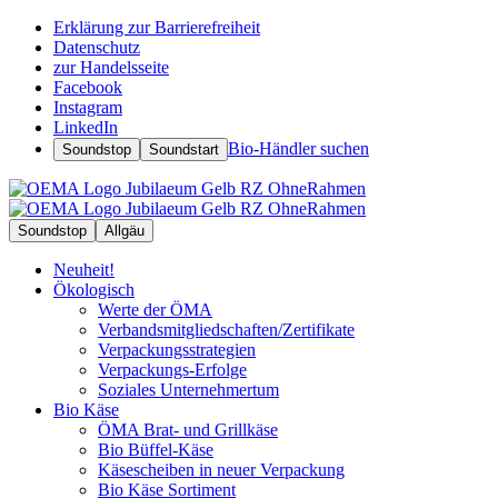
Erklärung zur Barrierefreiheit
Datenschutz
zur Handelsseite
Facebook
Instagram
LinkedIn
Bio-Händler suchen
Soundstop
Soundstart
Soundstop
Allgäu
Neuheit!
Ökologisch
Werte der ÖMA
Verbandsmitgliedschaften/Zertifikate
Verpackungsstrategien
Verpackungs-Erfolge
Soziales Unternehmertum
Bio Käse
ÖMA Brat- und Grillkäse
Bio Büffel-Käse
Käsescheiben in neuer Verpackung
Bio Käse Sortiment