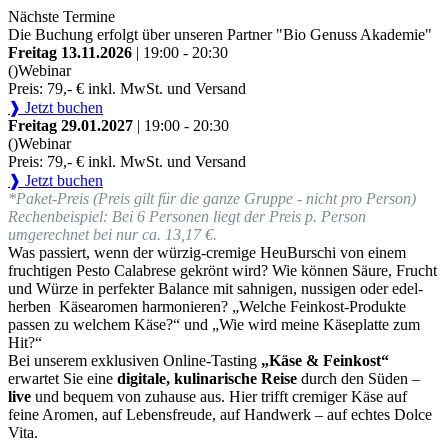
Nächste Termine
Die Buchung erfolgt über unseren Partner "Bio Genuss Akademie"
Freitag 13.11.2026
| 19:00 - 20:30
()
Webinar
Preis: 79,- € inkl. MwSt. und Versand
❱ Jetzt buchen
Freitag 29.01.2027
| 19:00 - 20:30
()
Webinar
Preis: 79,- € inkl. MwSt. und Versand
❱ Jetzt buchen
*Paket-Preis (Preis gilt für die ganze Gruppe - nicht pro Person)
Rechenbeispiel: Bei 6 Personen liegt der Preis p. Person
umgerechnet bei nur ca. 13,17 €.
Was passiert, wenn der würzig-cremige HeuBurschi von einem
fruchtigen Pesto Calabrese gekrönt wird? Wie können Säure, Frucht
und Würze in perfekter Balance mit sahnigen, nussigen oder edel-
herben Käsearomen harmonieren? „Welche Feinkost-Produkte
passen zu welchem Käse?“ und „Wie wird meine Käseplatte zum
Hit?“
Bei unserem exklusiven Online-Tasting
„Käse & Feinkost“
erwartet Sie eine
digitale, kulinarische Reise
durch den Süden –
live
und bequem von zuhause aus. Hier trifft cremiger Käse auf
feine Aromen, auf Lebensfreude, auf Handwerk – auf echtes Dolce
Vita.