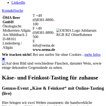
LinkedIn
Kontakt
Suche
T +49
ÖMA Beer
(0)8381-8890-
GmbH
100
Ökologische
F +49
Molkereien Allgäu
(0)8381-8890-
Am Mühlbach 2
500
D-88161
E
Lindenberg /
info@oema.de
Allgäu
www.oema.de
Wir tracken nicht!
Bei uns surfen Sie ohne Cookies -
mehr Infos
✖
Käse- und Feinkost-Tasting für zuhause
Genuss-Event „Käse & Feinkost“ mit Online-Tasting
(live)
Hier bringen wir zwei Welten zusammen: die handwerkliche