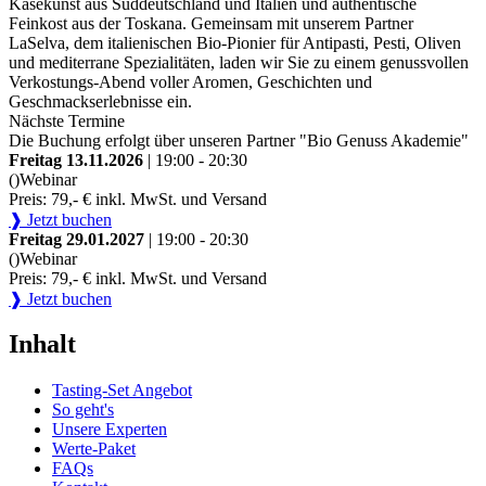
Käsekunst aus Süddeutschland und Italien und authentische
Feinkost aus der Toskana. Gemeinsam mit unserem Partner
LaSelva, dem italienischen Bio-Pionier für Antipasti, Pesti, Oliven
und mediterrane Spezialitäten, laden wir Sie zu einem genussvollen
Verkostungs-Abend voller Aromen, Geschichten und
Geschmackserlebnisse ein.
Nächste Termine
Die Buchung erfolgt über unseren Partner "Bio Genuss Akademie"
Freitag 13.11.2026
| 19:00 - 20:30
()
Webinar
Preis: 79,- € inkl. MwSt. und Versand
❱ Jetzt buchen
Freitag 29.01.2027
| 19:00 - 20:30
()
Webinar
Preis: 79,- € inkl. MwSt. und Versand
❱ Jetzt buchen
Inhalt
Tasting-Set Angebot
So geht's
Unsere Experten
Werte-Paket
FAQs