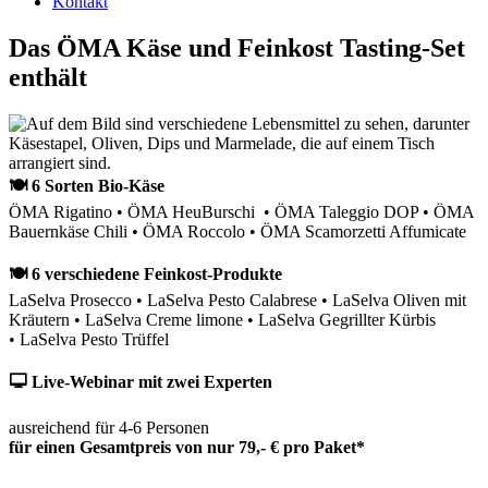
Kontakt
Das ÖMA Käse und Feinkost Tasting-Set
enthält
🍽 6 Sorten Bio-Käse
ÖMA Rigatino • ÖMA HeuBurschi • ÖMA Taleggio DOP • ÖMA
Bauernkäse Chili • ÖMA Roccolo • ÖMA Scamorzetti Affumicate
🍽 6 verschiedene Feinkost-Produkte
LaSelva Prosecco • LaSelva Pesto Calabrese • LaSelva Oliven mit
Kräutern • LaSelva Creme limone • LaSelva Gegrillter Kürbis
• LaSelva Pesto Trüffel
🖵 Live-Webinar mit zwei Experten
ausreichend für 4-6 Personen
für einen Gesamtpreis von nur 79,- € pro Paket*