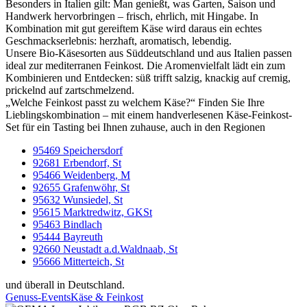
Besonders in Italien gilt: Man genießt, was Garten, Saison und
Handwerk hervorbringen – frisch, ehrlich, mit Hingabe. In
Kombination mit gut gereiftem Käse wird daraus ein echtes
Geschmackserlebnis: herzhaft, aromatisch, lebendig.
Unsere Bio-Käsesorten aus Süddeutschland und aus Italien passen
ideal zur mediterranen Feinkost. Die Aromenvielfalt lädt ein zum
Kombinieren und Entdecken: süß trifft salzig, knackig auf cremig,
prickelnd auf zartschmelzend.
„Welche Feinkost passt zu welchem Käse?“ Finden Sie Ihre
Lieblingskombination – mit einem handverlesenen Käse-Feinkost-
Set für ein Tasting bei Ihnen zuhause, auch in den Regionen
95469 Speichersdorf
92681 Erbendorf, St
95466 Weidenberg, M
92655 Grafenwöhr, St
95632 Wunsiedel, St
95615 Marktredwitz, GKSt
95463 Bindlach
95444 Bayreuth
92660 Neustadt a.d.Waldnaab, St
95666 Mitterteich, St
und überall in Deutschland.
Genuss-Events
Käse & Feinkost