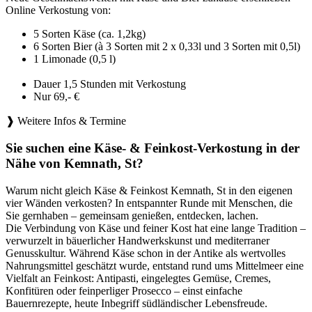
Online Verkostung von:
5 Sorten Käse (ca. 1,2kg)
6 Sorten Bier (à 3 Sorten mit 2 x 0,33l und 3 Sorten mit 0,5l)
1 Limonade (0,5 l)
Dauer 1,5 Stunden mit Verkostung
Nur 69,- €
❱ Weitere Infos & Termine
Sie suchen eine Käse- & Feinkost-Verkostung in der
Nähe von Kemnath, St?
Warum nicht gleich Käse & Feinkost Kemnath, St in den eigenen
vier Wänden verkosten? In entspannter Runde mit Menschen, die
Sie gernhaben – gemeinsam genießen, entdecken, lachen.
Die Verbindung von Käse und feiner Kost hat eine lange Tradition –
verwurzelt in bäuerlicher Handwerkskunst und mediterraner
Genusskultur. Während Käse schon in der Antike als wertvolles
Nahrungsmittel geschätzt wurde, entstand rund ums Mittelmeer eine
Vielfalt an Feinkost: Antipasti, eingelegtes Gemüse, Cremes,
Konfitüren oder feinperliger Prosecco – einst einfache
Bauernrezepte, heute Inbegriff südländischer Lebensfreude.