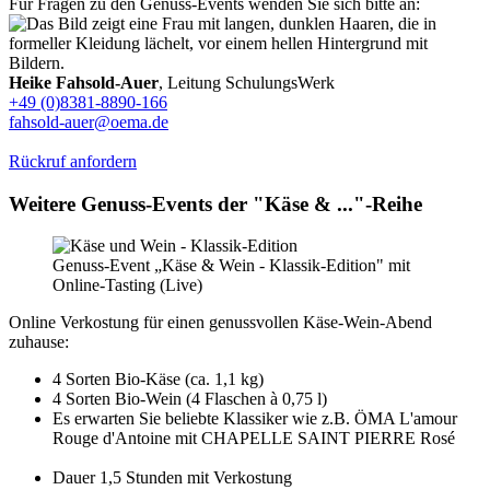
Für Fragen zu den Genuss-Events wenden Sie sich bitte an:
Heike Fahsold-Auer
, Leitung SchulungsWerk
+49 (0)8381-8890-166
fahsold-auer@oema.de
Rückruf anfordern
Weitere Genuss-Events der "Käse & ..."-Reihe
Genuss-Event „Käse & Wein - Klassik-Edition" mit
Online-Tasting (Live)
Online Verkostung für einen genussvollen Käse-Wein-Abend
zuhause:
4 Sorten Bio-Käse (ca. 1,1 kg)
4 Sorten Bio-Wein (4 Flaschen à 0,75 l)
Es erwarten Sie beliebte Klassiker wie z.B. ÖMA L'amour
Rouge d'Antoine mit CHAPELLE SAINT PIERRE Rosé
Dauer 1,5 Stunden mit Verkostung