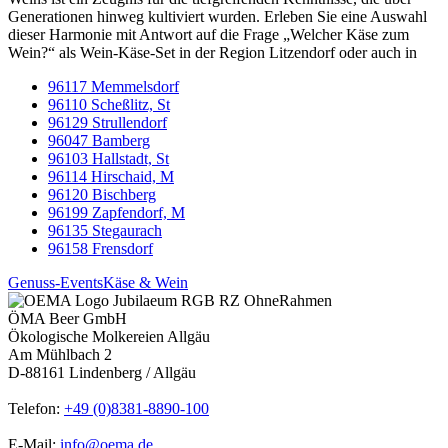
Generationen hinweg kultiviert wurden. Erleben Sie eine Auswahl
dieser Harmonie mit Antwort auf die Frage „Welcher Käse zum
Wein?“ als Wein-Käse-Set in der Region Litzendorf oder auch in
96117 Memmelsdorf
96110 Scheßlitz, St
96129 Strullendorf
96047 Bamberg
96103 Hallstadt, St
96114 Hirschaid, M
96120 Bischberg
96199 Zapfendorf, M
96135 Stegaurach
96158 Frensdorf
Genuss-Events
Käse & Wein
ÖMA Beer GmbH
Ökologische Molkereien Allgäu
Am Mühlbach 2
D-88161 Lindenberg / Allgäu
Telefon:
+49 (0)8381-8890-100
E-Mail:
info@oema.de