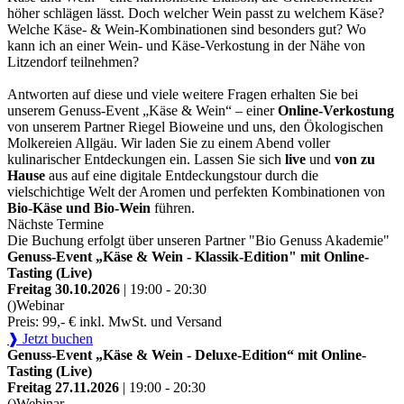
höher schlägen lässt. Doch welcher Wein passt zu welchem Käse?
Welche Käse- & Wein-Kombinationen sind besonders gut? Wo
kann ich an einer Wein- und Käse-Verkostung in der Nähe von
Litzendorf teilnehmen?
Antworten auf diese und viele weitere Fragen erhalten Sie bei
unserem Genuss-Event „Käse & Wein“ – einer
Online-Verkostung
von unserem Partner Riegel Bioweine und uns, den Ökologischen
Molkereien Allgäu. Wir laden Sie zu einem Abend voller
kulinarischer Entdeckungen ein. Lassen Sie sich
live
und
von zu
Hause
aus auf eine digitale Entdeckungstour durch die
vielschichtige Welt der Aromen und perfekten Kombinationen von
Bio-Käse und Bio-Wein
führen.
Nächste Termine
Die Buchung erfolgt über unseren Partner "Bio Genuss Akademie"
Genuss-Event „Käse & Wein - Klassik-Edition" mit Online-
Tasting (Live)
Freitag 30.10.2026
| 19:00 - 20:30
()
Webinar
Preis: 99,- € inkl. MwSt. und Versand
❱ Jetzt buchen
Genuss-Event „Käse & Wein - Deluxe-Edition“ mit Online-
Tasting (Live)
Freitag 27.11.2026
| 19:00 - 20:30
()
Webinar