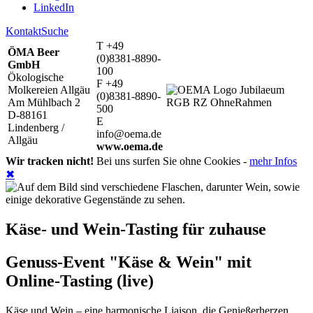
LinkedIn
Kontakt
Suche
T +49
ÖMA Beer
(0)8381-8890-
GmbH
100
Ökologische
F +49
Molkereien Allgäu
(0)8381-8890-
Am Mühlbach 2
500
D-88161
E
Lindenberg /
info@oema.de
Allgäu
www.oema.de
Wir tracken nicht!
Bei uns surfen Sie ohne Cookies -
mehr Infos
✖
Käse- und Wein-Tasting für zuhause
Genuss-Event "Käse & Wein" mit
Online-Tasting (live)
Käse und Wein – eine harmonische Liaison, die Genießerherzen