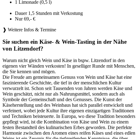
1 Limonade (0,5 l)
Dauer 1,5 Stunden mit Verkostung
Nur 69,- €
❱ Weitere Infos & Termine
Sie suchen ein Käse- & Wein-Tasting in der Nähe
von Litzendorf?
Warum nicht gleich Wein und Käse in bspw. Litzendorf in den
eigenen vier Wänden verkosten! In geselliger Runde mit Menschen,
die Sie kennen und mögen.
Die Freude am gemeinsamen Genuss von Wein und Käse hat eine
faszinierende Geschichte, die tief in der menschlichen Kultur
verwurzelt ist. Schon seit Tausenden von Jahren werden Käse und
Wein geschätzt, nicht nur als Nahrungsmittel, sondern auch als
Symbole der Gemeinschaft und des Genusses. Die Kunst der
Käseherstellung und des Weinbaus hat sich parallel entwickelt und
verfeinert, wobei jede Kultur ihre eigenen einzigartigen Traditionen
und Techniken beisteuerte. In Europa, wo diese Tradition besonders
gepflegt wird, ist die Kombination von Käse und Wein zu einem
festen Bestandteil des kulinarischen Erbes geworden. Die perfekte
Harmonie zwischen den Aromen eines reifen Käses und eines edlen
Weins ist ein Zeugnis für die tiefgreifenden Kenntnisse, die über