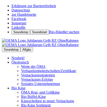
Erklärung zur Barrierefreiheit
Datenschutz
zur Handelsseite
Facebook
Instagram
LinkedIn
Bio-Händler suchen
Soundstop
Soundstart
Soundstop
Allgäu
Neuheit!
Ökologisch
Werte der ÖMA
Verbandsmitgliedschaften/Zertifikate
Verpackungsstrategien
Verpackungs-Erfolge
Soziales Unternehmertum
Bio Käse
ÖMA Brat- und Grillkäse
Bio Büffel-Käse
Käsescheiben in neuer Verpackung
Bio Käse Sortiment