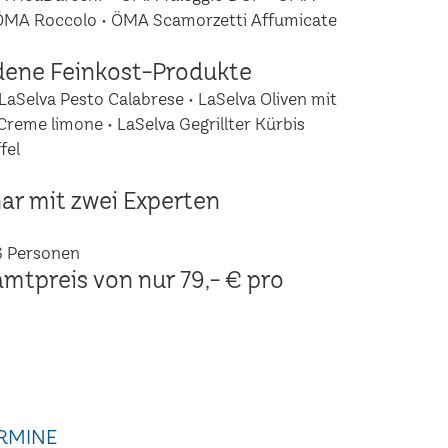
 ÖMA Roccolo • ÖMA Scamorzetti Affumicate
dene Feinkost-Produkte
LaSelva Pesto Calabrese • LaSelva Oliven mit
Creme limone • LaSelva Gegrillter Kürbis
fel
ar mit zwei Experten
6 Personen
amtpreis von nur 79,- € pro
RMINE