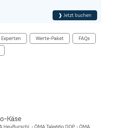
❱ Jetzt buchen
 Experten
Werte-Paket
FAQs
io-Käse
A HeuBurschi • ÖMA Taleggio DOP • ÖMA