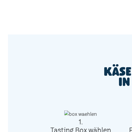
Käse
in
1.
Tasting Box wählen