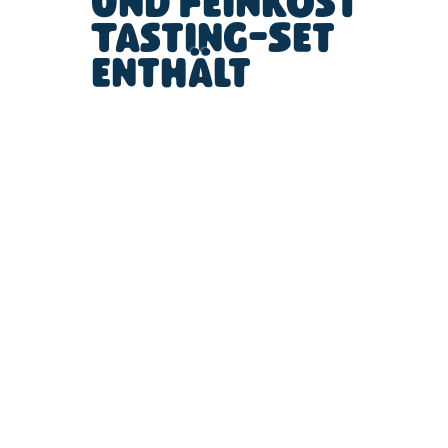
und Feinkost
Tasting-Set
enthält