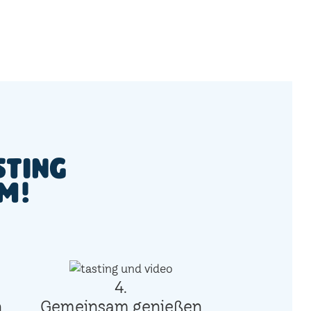
sting
 M!
4.
n
Gemeinsam genießen