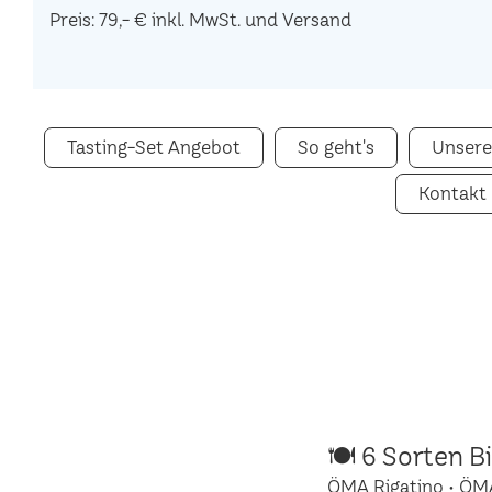
Preis: 79,- € inkl. MwSt. und Versand
Tasting-Set Angebot
So geht's
Unsere
Kontakt
🍽 6 Sorten B
ÖMA Rigatino • ÖM