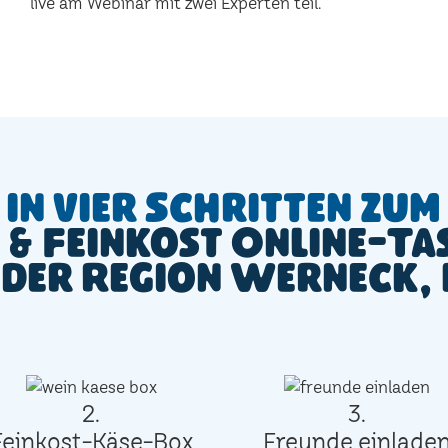
live am Webinar mit zwei Experten teil.
In vier Schritten zum
 & Feinkost Online-Ta
 der Region Werneck,
2.
3.
Feinkost-Käse-Box
Freunde einlade