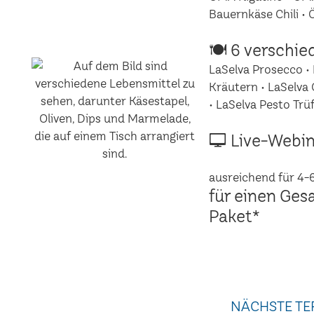
Bauernkäse Chili •
🍽 6 verschie
LaSelva Prosecco • 
Kräutern • LaSelva 
• LaSelva Pesto Trüf
🖵 Live-Webin
ausreichend für 4-
für einen Ges
Paket*
NÄCHSTE TE