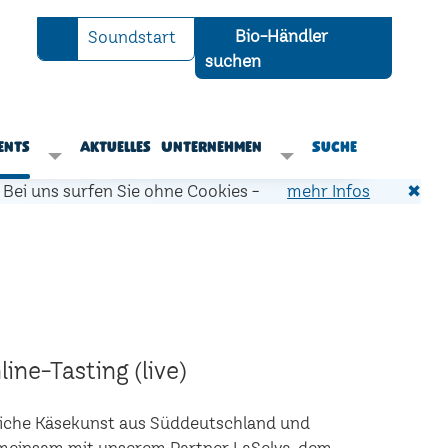
Bio-Händler
Soundstart
suchen
ents
Aktuelles
Unternehmen
Suche
Bei uns surfen Sie ohne Cookies -
mehr Infos
✖
ine-Tasting (live)
liche Käsekunst aus Süddeutschland und
Gemeinsam mit unserem Partner LaSelva, dem