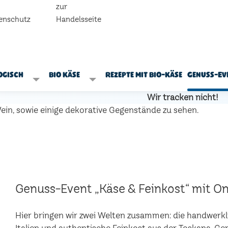
zur
enschutz
Handelsseite
ogisch
Bio Käse
Rezepte mit Bio-Käse
Genuss-Ev
Wir tracken nicht!
Genuss-Event „Käse & Feinkost“ mit Onl
Hier bringen wir zwei Welten zusammen: die handwerk
Italien und authentische Feinkost aus der Toskana. 