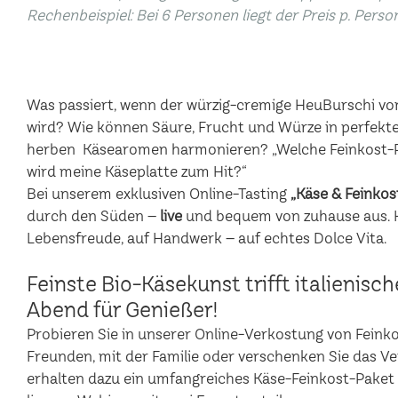
Rechenbeispiel: Bei 6 Personen liegt der Preis p. Perso
Was passiert, wenn der würzig-cremige HeuBurschi vo
wird? Wie können Säure, Frucht und Würze in perfekte
herben Käsearomen harmonieren? „Welche Feinkost-P
wird meine Käseplatte zum Hit?“
Bei unserem exklusiven Online-Tasting
„Käse & Feinkos
durch den Süden –
live
und bequem von zuhause aus. Hi
Lebensfreude, auf Handwerk – auf echtes Dolce Vita.
Feinste Bio-Käsekunst trifft italienisc
Abend für Genießer!
Probieren Sie in unserer Online-Verkostung von Feinkost
Freunden, mit der Familie oder verschenken Sie das V
erhalten dazu ein umfangreiches Käse-Feinkost-Paket