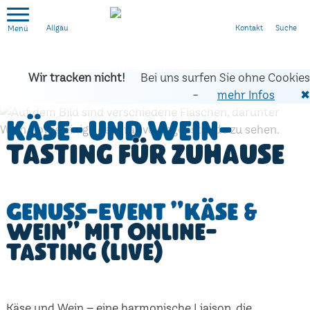
Kontakt
Suche
Allgäu
Wir tracken nicht!
Bei uns surfen Sie ohne Cookies
-
mehr Infos
✖
Käse- und Wein-
Tasting für zuhause
Genuss-Event "Käse &
Wein" mit Online-
Tasting (live)
Käse und Wein – eine harmonische Liaison, die