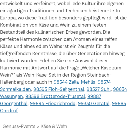
entwickelt und verfeinert, wobei jede Kultur ihre eigenen
einzigartigen Traditionen und Techniken beisteuerte. In
Europa, wo diese Tradition besonders gepflegt wird, ist die
Kombination von Käse und Wein zu einem festen
Bestandteil des kulinarischen Erbes geworden. Die
perfekte Harmonie zwischen den Aromen eines reifen
Käses und eines edlen Weins ist ein Zeugnis für die
tiefgreifenden Kenntnisse, die über Generationen hinweg
kultiviert wurden. Erleben Sie eine Auswahl dieser
Harmonie mit Antwort auf die Frage „Welcher Käse zum
Wein?“ als Wein-Käse-Set in der Region Steinbach-
Hallenberg oder auch in
98544 Zella-Mehlis
98574
Schmalkalden
98593 Floh-Seligenthal
98527 Suhl
98634
Wasungen
98596 Brotterode-Trusetal
99887
Georgenthal
99894 Friedrichroda
99330 Geratal
99885
Ohrdruf
Genuss-Events
Käse & Wein