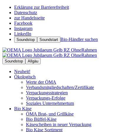
Erklärung zur Barrierefreiheit
Datenschutz
zur Handelsseite
Facebook
Instagram
LinkedIn
Bio-Händler suchen
Soundstop
Soundstart
Soundstop
Allgäu
Neuheit!
Ökologisch
Werte der ÖMA
Verbandsmitgliedschaften/Zertifikate
Verpackungsstrategien
Verpackungs-Erfolge
Soziales Unternehmertum
Bio Käse
ÖMA Brat- und Grillkäse
Bio Büffel-Käse
Käsescheiben in neuer Verpackung
Bio Käse Sortiment