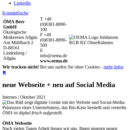
LinkedIn
Kontakt
Suche
T +49
ÖMA Beer
(0)8381-8890-
GmbH
100
Ökologische
F +49
Molkereien Allgäu
(0)8381-8890-
Am Mühlbach 2
500
D-88161
E
Lindenberg /
info@oema.de
Allgäu
www.oema.de
Wir tracken nicht!
Bei uns surfen Sie ohne Cookies -
mehr Infos
✖
neue Webseite + neu auf Social Media
Internes | Oktober 2021
ÖMA ist digital frisch aufgestellt.
ÖMA Webseite
Nach vielen Tagen Arbeit freuen wir uns, Ihnen unseren neuen