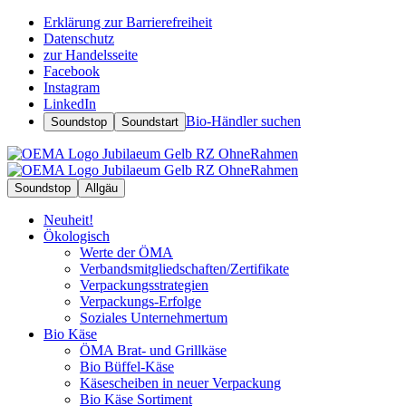
Erklärung zur Barrierefreiheit
Datenschutz
zur Handelsseite
Facebook
Instagram
LinkedIn
Bio-Händler suchen
Soundstop
Soundstart
Soundstop
Allgäu
Neuheit!
Ökologisch
Werte der ÖMA
Verbandsmitgliedschaften/Zertifikate
Verpackungsstrategien
Verpackungs-Erfolge
Soziales Unternehmertum
Bio Käse
ÖMA Brat- und Grillkäse
Bio Büffel-Käse
Käsescheiben in neuer Verpackung
Bio Käse Sortiment