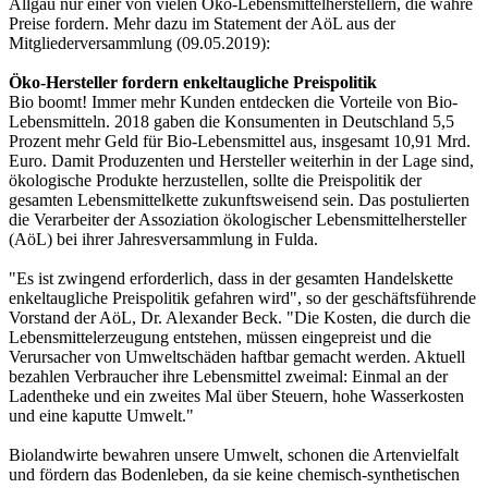
Allgäu nur einer von vielen Öko-Lebensmittelherstellern, die wahre
Preise fordern. Mehr dazu im Statement der AöL aus der
Mitgliederversammlung (09.05.2019):
Öko-Hersteller fordern enkeltaugliche Preispolitik
Bio boomt! Immer mehr Kunden entdecken die Vorteile von Bio-
Lebensmitteln. 2018 gaben die Konsumenten in Deutschland 5,5
Prozent mehr Geld für Bio-Lebensmittel aus, insgesamt 10,91 Mrd.
Euro. Damit Produzenten und Hersteller weiterhin in der Lage sind,
ökologische Produkte herzustellen, sollte die Preispolitik der
gesamten Lebensmittelkette zukunftsweisend sein. Das postulierten
die Verarbeiter der Assoziation ökologischer Lebensmittelhersteller
(AöL) bei ihrer Jahresversammlung in Fulda.
"Es ist zwingend erforderlich, dass in der gesamten Handelskette
enkeltaugliche Preispolitik gefahren wird", so der geschäftsführende
Vorstand der AöL, Dr. Alexander Beck. "Die Kosten, die durch die
Lebensmittelerzeugung entstehen, müssen eingepreist und die
Verursacher von Umweltschäden haftbar gemacht werden. Aktuell
bezahlen Verbraucher ihre Lebensmittel zweimal: Einmal an der
Ladentheke und ein zweites Mal über Steuern, hohe Wasserkosten
und eine kaputte Umwelt."
Biolandwirte bewahren unsere Umwelt, schonen die Artenvielfalt
und fördern das Bodenleben, da sie keine chemisch-synthetischen