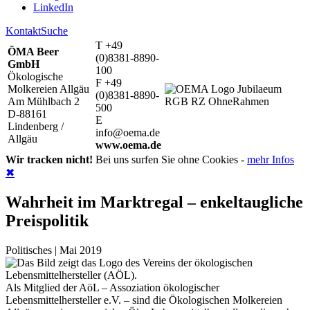
LinkedIn
Kontakt
Suche
T +49
ÖMA Beer
(0)8381-8890-
GmbH
100
Ökologische
F +49
Molkereien Allgäu
(0)8381-8890-
Am Mühlbach 2
500
D-88161
E
Lindenberg /
info@oema.de
Allgäu
www.oema.de
Wir tracken nicht!
Bei uns surfen Sie ohne Cookies -
mehr Infos
✖
Wahrheit im Marktregal – enkeltaugliche
Preispolitik
Politisches | Mai 2019
Als Mitglied der AöL – Assoziation ökologischer
Lebensmittelhersteller e.V. – sind die Ökologischen Molkereien