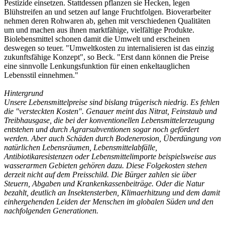
Pestizide einsetzen. Stattdessen pflanzen sie Hecken, legen
Blühstreifen an und setzen auf lange Fruchtfolgen. Bioverarbeiter
nehmen deren Rohwaren ab, gehen mit verschiedenen Qualitäten
um und machen aus ihnen marktfähige, vielfältige Produkte.
Biolebensmittel schonen damit die Umwelt und erscheinen
deswegen so teuer. "Umweltkosten zu internalisieren ist das einzig
zukunftsfähige Konzept", so Beck. "Erst dann können die Preise
eine sinnvolle Lenkungsfunktion für einen enkeltauglichen
Lebensstil einnehmen."
Hintergrund
Unsere Lebensmittelpreise sind bislang trügerisch niedrig. Es fehlen
die "versteckten Kosten". Genauer meint das Nitrat, Feinstaub und
Treibhausgase, die bei der konventionellen Lebensmittelerzeugung
entstehen und durch Agrarsubventionen sogar noch gefördert
werden. Aber auch Schäden durch Bodenerosion, Überdüngung von
natürlichen Lebensräumen, Lebensmittelabfälle,
Antibiotikaresistenzen oder Lebensmittelimporte beispielsweise aus
wasserarmen Gebieten gehören dazu. Diese Folgekosten stehen
derzeit nicht auf dem Preisschild. Die Bürger zahlen sie über
Steuern, Abgaben und Krankenkassenbeiträge. Oder die Natur
bezahlt, deutlich an Insektensterben, Klimaerhitzung und dem damit
einhergehenden Leiden der Menschen im globalen Süden und den
nachfolgenden Generationen.