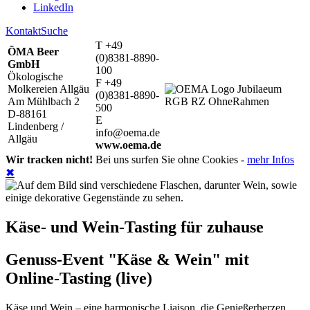
LinkedIn
Kontakt
Suche
T +49
ÖMA Beer
(0)8381-8890-
GmbH
100
Ökologische
F +49
Molkereien Allgäu
(0)8381-8890-
Am Mühlbach 2
500
D-88161
E
Lindenberg /
info@oema.de
Allgäu
www.oema.de
Wir tracken nicht!
Bei uns surfen Sie ohne Cookies -
mehr Infos
✖
Käse- und Wein-Tasting für zuhause
Genuss-Event "Käse & Wein" mit
Online-Tasting (live)
Käse und Wein – eine harmonische Liaison, die Genießerherzen