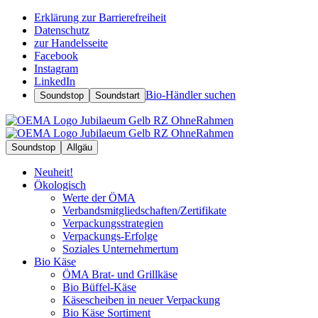
Erklärung zur Barrierefreiheit
Datenschutz
zur Handelsseite
Facebook
Instagram
LinkedIn
Bio-Händler suchen
Soundstop
Soundstart
Soundstop
Allgäu
Neuheit!
Ökologisch
Werte der ÖMA
Verbandsmitgliedschaften/Zertifikate
Verpackungsstrategien
Verpackungs-Erfolge
Soziales Unternehmertum
Bio Käse
ÖMA Brat- und Grillkäse
Bio Büffel-Käse
Käsescheiben in neuer Verpackung
Bio Käse Sortiment