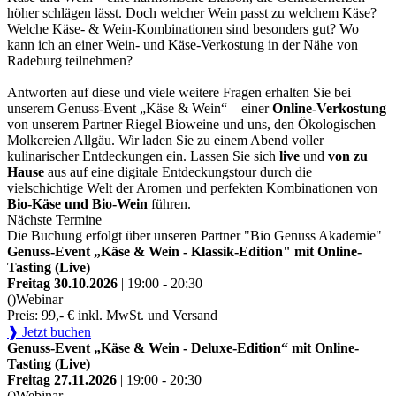
höher schlägen lässt. Doch welcher Wein passt zu welchem Käse?
Welche Käse- & Wein-Kombinationen sind besonders gut? Wo
kann ich an einer Wein- und Käse-Verkostung in der Nähe von
Radeburg teilnehmen?
Antworten auf diese und viele weitere Fragen erhalten Sie bei
unserem Genuss-Event „Käse & Wein“ – einer
Online-Verkostung
von unserem Partner Riegel Bioweine und uns, den Ökologischen
Molkereien Allgäu. Wir laden Sie zu einem Abend voller
kulinarischer Entdeckungen ein. Lassen Sie sich
live
und
von zu
Hause
aus auf eine digitale Entdeckungstour durch die
vielschichtige Welt der Aromen und perfekten Kombinationen von
Bio-Käse und Bio-Wein
führen.
Nächste Termine
Die Buchung erfolgt über unseren Partner "Bio Genuss Akademie"
Genuss-Event „Käse & Wein - Klassik-Edition" mit Online-
Tasting (Live)
Freitag 30.10.2026
| 19:00 - 20:30
()
Webinar
Preis: 99,- € inkl. MwSt. und Versand
❱ Jetzt buchen
Genuss-Event „Käse & Wein - Deluxe-Edition“ mit Online-
Tasting (Live)
Freitag 27.11.2026
| 19:00 - 20:30
()
Webinar