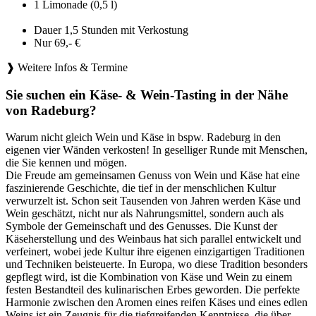
1 Limonade (0,5 l)
Dauer 1,5 Stunden mit Verkostung
Nur 69,- €
❱ Weitere Infos & Termine
Sie suchen ein Käse- & Wein-Tasting in der Nähe
von Radeburg?
Warum nicht gleich Wein und Käse in bspw. Radeburg in den
eigenen vier Wänden verkosten! In geselliger Runde mit Menschen,
die Sie kennen und mögen.
Die Freude am gemeinsamen Genuss von Wein und Käse hat eine
faszinierende Geschichte, die tief in der menschlichen Kultur
verwurzelt ist. Schon seit Tausenden von Jahren werden Käse und
Wein geschätzt, nicht nur als Nahrungsmittel, sondern auch als
Symbole der Gemeinschaft und des Genusses. Die Kunst der
Käseherstellung und des Weinbaus hat sich parallel entwickelt und
verfeinert, wobei jede Kultur ihre eigenen einzigartigen Traditionen
und Techniken beisteuerte. In Europa, wo diese Tradition besonders
gepflegt wird, ist die Kombination von Käse und Wein zu einem
festen Bestandteil des kulinarischen Erbes geworden. Die perfekte
Harmonie zwischen den Aromen eines reifen Käses und eines edlen
Weins ist ein Zeugnis für die tiefgreifenden Kenntnisse, die über