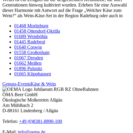
Generationen hinweg kultiviert wurden. Erleben Sie eine Auswahl
dieser Harmonie mit Antwort auf die Frage „Welcher Käse zum
Wein?“ als Wein-Käse-Set in der Region Radeburg oder auch in
01468 Moritzburg
01458 Ottendorf-Okrilla
01689 Weinböhla
01445 Radebeul
01640 Coswig
01558 Großenhain
01067 Dresden
01662 Meißen
01896 Pulsnitz
01665 Klipphausen
Genuss-Events
Käse & Wein
ÖMA Beer GmbH
Ökologische Molkereien Allgäu
Am Mühlbach 2
D-88161 Lindenberg / Allgäu
Telefon:
+49 (0)8381-8890-100
E-Mail:
info@oema.de