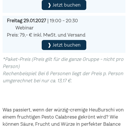
❱ Jetzt buchen
Freitag 29.01.2027
| 19:00 - 20:30
Webinar
Preis: 79,- € inkl. MwSt. und Versand
❱ Jetzt buchen
*Paket-Preis (Preis gilt für die ganze Gruppe - nicht pro
Person)
Rechenbeispiel: Bei 6 Personen liegt der Preis p. Person
umgerechnet bei nur ca. 13,17 €.
Was passiert, wenn der würzig-cremige HeuBurschi von
einem fruchtigen Pesto Calabrese gekrönt wird? Wie
können Säure, Frucht und Würze in perfekter Balance