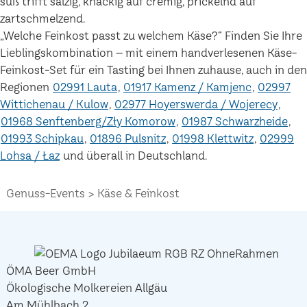
süß trifft salzig, knackig auf cremig, prickelnd auf
zartschmelzend.
„Welche Feinkost passt zu welchem Käse?“ Finden Sie Ihre
Lieblingskombination – mit einem handverlesenen Käse-
Feinkost-Set für ein Tasting bei Ihnen zuhause, auch in den
Regionen
02991 Lauta
01917 Kamenz / Kamjenc
02997
Wittichenau / Kulow
02977 Hoyerswerda / Wojerecy
01968 Senftenberg/Zły Komorow
01987 Schwarzheide
01993 Schipkau
01896 Pulsnitz
01998 Klettwitz
02999
Lohsa / Łaz
und überall in Deutschland.
Genuss-Events
Käse & Feinkost
ÖMA Beer GmbH
Ökologische Molkereien Allgäu
Am Mühlbach 2