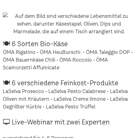
🍽 6 Sorten Bio-Käse
ÖMA Rigatino • ÖMA HeuBurschi • ÖMA Taleggio DOP •
ÖMA Bauernkäse Chili • ÖMA Roccolo • ÖMA
Scamorzetti Affumicate
🍽 6 verschiedene Feinkost-Produkte
LaSelva Prosecco • LaSelva Pesto Calabrese • LaSelva
Oliven mit Kräutern • LaSelva Creme limone • LaSelva
Gegrillter Kürbis • LaSelva Pesto Trüffel
🖵 Live-Webinar mit zwei Experten
ausreichend für 4-6 Personen