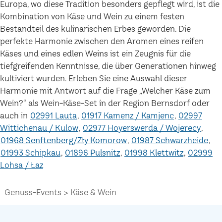
Europa, wo diese Tradition besonders gepflegt wird, ist die
Kombination von Käse und Wein zu einem festen
Bestandteil des kulinarischen Erbes geworden. Die
perfekte Harmonie zwischen den Aromen eines reifen
Käses und eines edlen Weins ist ein Zeugnis für die
tiefgreifenden Kenntnisse, die über Generationen hinweg
kultiviert wurden. Erleben Sie eine Auswahl dieser
Harmonie mit Antwort auf die Frage „Welcher Käse zum
Wein?“ als Wein-Käse-Set in der Region Bernsdorf oder
auch in
02991 Lauta
01917 Kamenz / Kamjenc
02997
Wittichenau / Kulow
02977 Hoyerswerda / Wojerecy
01968 Senftenberg/Zły Komorow
01987 Schwarzheide
01993 Schipkau
01896 Pulsnitz
01998 Klettwitz
02999
Lohsa / Łaz
Genuss-Events
Käse & Wein