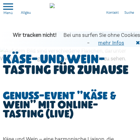
Kontakt
Suche
Allgäu
Wir tracken nicht!
Bei uns surfen Sie ohne Cookies
-
mehr Infos
✖
Käse- und Wein-
Tasting für zuhause
Genuss-Event "Käse &
Wein" mit Online-
Tasting (live)
Käse und Wein – eine harmonische Liaison, die