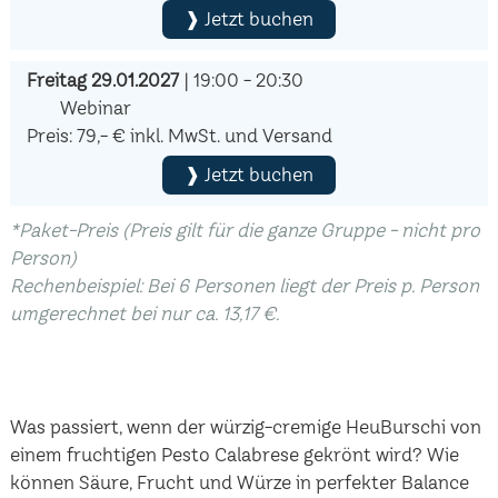
❱ Jetzt buchen
Freitag 29.01.2027
| 19:00 - 20:30
Webinar
Preis: 79,- € inkl. MwSt. und Versand
❱ Jetzt buchen
*Paket-Preis (Preis gilt für die ganze Gruppe - nicht pro
Person)
Rechenbeispiel: Bei 6 Personen liegt der Preis p. Person
umgerechnet bei nur ca. 13,17 €.
Was passiert, wenn der würzig-cremige HeuBurschi von
einem fruchtigen Pesto Calabrese gekrönt wird? Wie
können Säure, Frucht und Würze in perfekter Balance