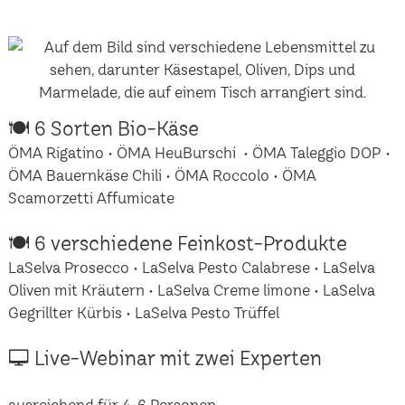
🍽 6 Sorten Bio-Käse
ÖMA Rigatino • ÖMA HeuBurschi • ÖMA Taleggio DOP •
ÖMA Bauernkäse Chili • ÖMA Roccolo • ÖMA
Scamorzetti Affumicate
🍽 6 verschiedene Feinkost-Produkte
LaSelva Prosecco • LaSelva Pesto Calabrese • LaSelva
Oliven mit Kräutern • LaSelva Creme limone • LaSelva
Gegrillter Kürbis • LaSelva Pesto Trüffel
🖵 Live-Webinar mit zwei Experten
ausreichend für 4-6 Personen