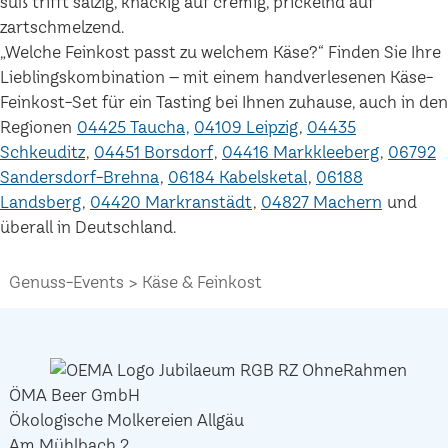
süß trifft salzig, knackig auf cremig, prickelnd auf
zartschmelzend.
„Welche Feinkost passt zu welchem Käse?“ Finden Sie Ihre
Lieblingskombination – mit einem handverlesenen Käse-
Feinkost-Set für ein Tasting bei Ihnen zuhause, auch in den
Regionen
04425 Taucha
04109 Leipzig
04435
Schkeuditz
04451 Borsdorf
04416 Markkleeberg
06792
Sandersdorf-Brehna
06184 Kabelsketal
06188
Landsberg
04420 Markranstädt
04827 Machern
und
überall in Deutschland.
Genuss-Events
Käse & Feinkost
ÖMA Beer GmbH
Ökologische Molkereien Allgäu
Am Mühlbach 2