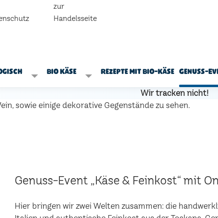
zur
enschutz
Handelsseite
ogisch
Bio Käse
Rezepte mit Bio-Käse
Genuss-Ev
Wir tracken nicht!
Genuss-Event „Käse & Feinkost“ mit Onl
Hier bringen wir zwei Welten zusammen: die handwerk
Italien und authentische Feinkost aus der Toskana. 