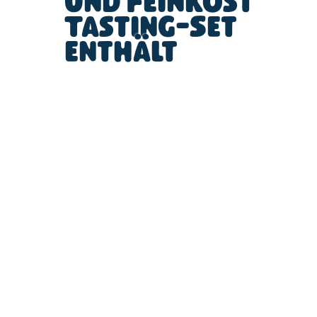
und Feinkost
Tasting-Set
enthält