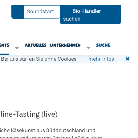
Bio-Händler
Soundstart
suchen
ents
Aktuelles
Unternehmen
Suche
Bei uns surfen Sie ohne Cookies -
mehr Infos
✖
ine-Tasting (live)
liche Käsekunst aus Süddeutschland und
Gemeinsam mit unserem Partner LaSelva, dem