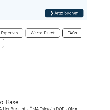
❱ Jetzt buchen
 Experten
Werte-Paket
FAQs
io-Käse
A HeuBurschi • ÖMA Taleggio DOP • ÖMA