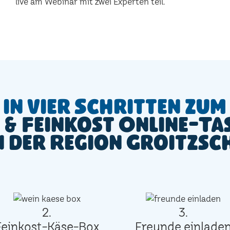
live am Webinar mit zwei Experten teil.
In vier Schritten zum
 & Feinkost Online-Ta
n der Region Groitzsc
2.
3.
Feinkost-Käse-Box
Freunde einlade