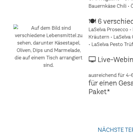
Bauernkäse Chili •
🍽 6 verschie
LaSelva Prosecco • 
Kräutern • LaSelva 
• LaSelva Pesto Trüf
🖵 Live-Webin
ausreichend für 4-
für einen Ges
Paket*
NÄCHSTE TE