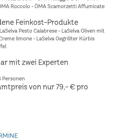
 ÖMA Roccolo • ÖMA Scamorzetti Affumicate
dene Feinkost-Produkte
LaSelva Pesto Calabrese • LaSelva Oliven mit
Creme limone • LaSelva Gegrillter Kürbis
fel
ar mit zwei Experten
6 Personen
amtpreis von nur 79,- € pro
RMINE