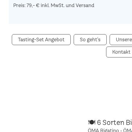
Preis: 79,- € inkl. MwSt. und Versand
Tasting-Set Angebot
So geht's
Unsere
Kontakt
🍽 6 Sorten B
ÖMA Rigatino • ÖM