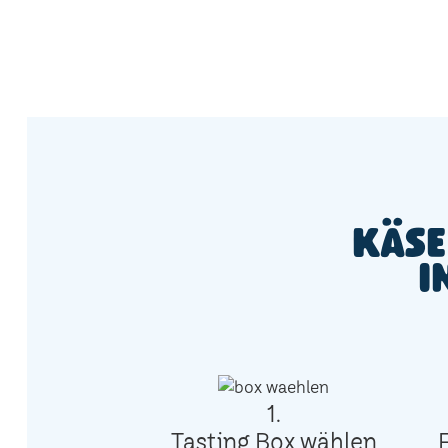
Käse
i
1.
Tasting Box wählen