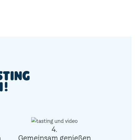
sting
h!
4.
n
Gemeinsam genießen