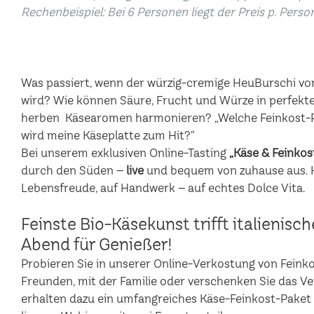
Rechenbeispiel: Bei 6 Personen liegt der Preis p. Perso
Was passiert, wenn der würzig-cremige HeuBurschi vo
wird? Wie können Säure, Frucht und Würze in perfekte
herben Käsearomen harmonieren? „Welche Feinkost-P
wird meine Käseplatte zum Hit?“
Bei unserem exklusiven Online-Tasting
„Käse & Feinkos
durch den Süden –
live
und bequem von zuhause aus. Hi
Lebensfreude, auf Handwerk – auf echtes Dolce Vita.
Feinste Bio-Käsekunst trifft italienisc
Abend für Genießer!
Probieren Sie in unserer Online-Verkostung von Feinkost
Freunden, mit der Familie oder verschenken Sie das V
erhalten dazu ein umfangreiches Käse-Feinkost-Paket