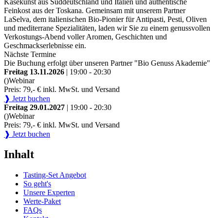
Käsekunst aus Süddeutschland und Italien und authentische
Feinkost aus der Toskana. Gemeinsam mit unserem Partner
LaSelva, dem italienischen Bio-Pionier für Antipasti, Pesti, Oliven
und mediterrane Spezialitäten, laden wir Sie zu einem genussvollen
Verkostungs-Abend voller Aromen, Geschichten und
Geschmackserlebnisse ein.
Nächste Termine
Die Buchung erfolgt über unseren Partner "Bio Genuss Akademie"
Freitag 13.11.2026
| 19:00 - 20:30
()
Webinar
Preis: 79,- € inkl. MwSt. und Versand
❱ Jetzt buchen
Freitag 29.01.2027
| 19:00 - 20:30
()
Webinar
Preis: 79,- € inkl. MwSt. und Versand
❱ Jetzt buchen
Inhalt
Tasting-Set Angebot
So geht's
Unsere Experten
Werte-Paket
FAQs