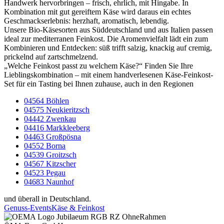
Handwerk hervorbringen – frisch, ehrlich, mit Hingabe. In
Kombination mit gut gereiftem Käse wird daraus ein echtes
Geschmackserlebnis: herzhaft, aromatisch, lebendig.
Unsere Bio-Käsesorten aus Süddeutschland und aus Italien passen
ideal zur mediterranen Feinkost. Die Aromenvielfalt lädt ein zum
Kombinieren und Entdecken: süß trifft salzig, knackig auf cremig,
prickelnd auf zartschmelzend.
„Welche Feinkost passt zu welchem Käse?“ Finden Sie Ihre
Lieblingskombination – mit einem handverlesenen Käse-Feinkost-
Set für ein Tasting bei Ihnen zuhause, auch in den Regionen
04564 Böhlen
04575 Neukieritzsch
04442 Zwenkau
04416 Markkleeberg
04463 Großpösna
04552 Borna
04539 Groitzsch
04567 Kitzscher
04523 Pegau
04683 Naunhof
und überall in Deutschland.
Genuss-Events
Käse & Feinkost