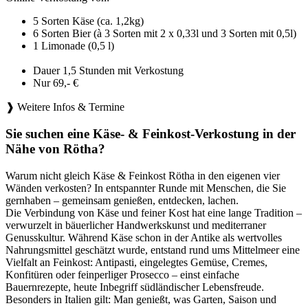
5 Sorten Käse (ca. 1,2kg)
6 Sorten Bier (à 3 Sorten mit 2 x 0,33l und 3 Sorten mit 0,5l)
1 Limonade (0,5 l)
Dauer 1,5 Stunden mit Verkostung
Nur 69,- €
❱ Weitere Infos & Termine
Sie suchen eine Käse- & Feinkost-Verkostung in der
Nähe von Rötha?
Warum nicht gleich Käse & Feinkost Rötha in den eigenen vier
Wänden verkosten? In entspannter Runde mit Menschen, die Sie
gernhaben – gemeinsam genießen, entdecken, lachen.
Die Verbindung von Käse und feiner Kost hat eine lange Tradition –
verwurzelt in bäuerlicher Handwerkskunst und mediterraner
Genusskultur. Während Käse schon in der Antike als wertvolles
Nahrungsmittel geschätzt wurde, entstand rund ums Mittelmeer eine
Vielfalt an Feinkost: Antipasti, eingelegtes Gemüse, Cremes,
Konfitüren oder feinperliger Prosecco – einst einfache
Bauernrezepte, heute Inbegriff südländischer Lebensfreude.
Besonders in Italien gilt: Man genießt, was Garten, Saison und