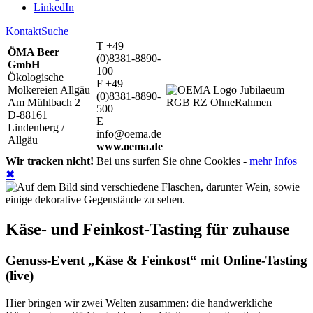
LinkedIn
Kontakt
Suche
T +49
ÖMA Beer
(0)8381-8890-
GmbH
100
Ökologische
F +49
Molkereien Allgäu
(0)8381-8890-
Am Mühlbach 2
500
D-88161
E
Lindenberg /
info@oema.de
Allgäu
www.oema.de
Wir tracken nicht!
Bei uns surfen Sie ohne Cookies -
mehr Infos
✖
Käse- und Feinkost-Tasting für zuhause
Genuss-Event „Käse & Feinkost“ mit Online-Tasting
(live)
Hier bringen wir zwei Welten zusammen: die handwerkliche