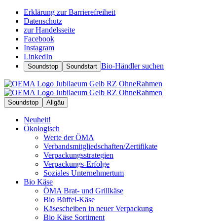
Erklärung zur Barrierefreiheit
Datenschutz
zur Handelsseite
Facebook
Instagram
LinkedIn
Bio-Händler suchen
Soundstop
Soundstart
Soundstop
Allgäu
Neuheit!
Ökologisch
Werte der ÖMA
Verbandsmitgliedschaften/Zertifikate
Verpackungsstrategien
Verpackungs-Erfolge
Soziales Unternehmertum
Bio Käse
ÖMA Brat- und Grillkäse
Bio Büffel-Käse
Käsescheiben in neuer Verpackung
Bio Käse Sortiment