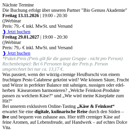
Nächste Termine
Die Buchung erfolgt über unseren Partner "Bio Genuss Akademie"
Freitag 13.11.2026
| 19:00 - 20:30
()
Webinar
Preis: 79,- € inkl. MwSt. und Versand
❱ Jetzt buchen
Freitag 29.01.2027
| 19:00 - 20:30
()
Webinar
Preis: 79,- € inkl. MwSt. und Versand
❱ Jetzt buchen
*Paket-Preis (Preis gilt für die ganze Gruppe - nicht pro Person)
Rechenbeispiel: Bei 6 Personen liegt der Preis p. Person
umgerechnet bei nur ca. 13,17 €.
Was passiert, wenn der würzig-cremige HeuBurschi von einem
fruchtigen Pesto Calabrese gekrönt wird? Wie können Säure, Frucht
und Würze in perfekter Balance mit sahnigen, nussigen oder edel-
herben Käsearomen harmonieren? „Welche Feinkost-Produkte
passen zu welchem Käse?“ und „Wie wird meine Käseplatte zum
Hit?“
Bei unserem exklusiven Online-Tasting
„Käse & Feinkost“
erwartet Sie eine
digitale, kulinarische Reise
durch den Süden –
live
und bequem von zuhause aus. Hier trifft cremiger Käse auf
feine Aromen, auf Lebensfreude, auf Handwerk – auf echtes Dolce
Vita.