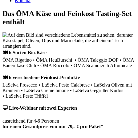
Kontakt
Das ÖMA Käse und Feinkost Tasting-Set
enthält
🍽 6 Sorten Bio-Käse
ÖMA Rigatino • ÖMA HeuBurschi • ÖMA Taleggio DOP • ÖMA
Bauernkäse Chili • ÖMA Roccolo • ÖMA Scamorzetti Affumicate
🍽 6 verschiedene Feinkost-Produkte
LaSelva Prosecco • LaSelva Pesto Calabrese • LaSelva Oliven mit
Kräutern • LaSelva Creme limone • LaSelva Gegrillter Kürbis
• LaSelva Pesto Trüffel
🖵 Live-Webinar mit zwei Experten
ausreichend für 4-6 Personen
für einen Gesamtpreis von nur 79,- € pro Paket*