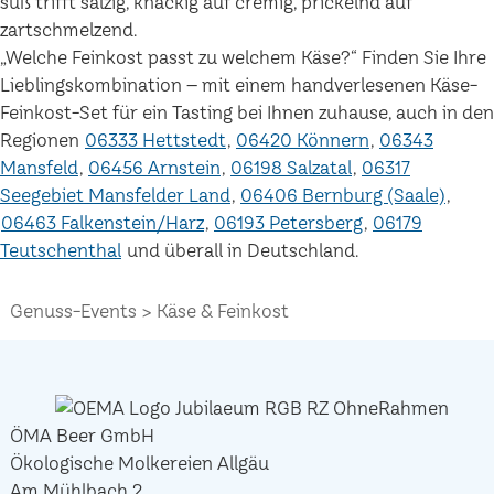
süß trifft salzig, knackig auf cremig, prickelnd auf
zartschmelzend.
„Welche Feinkost passt zu welchem Käse?“ Finden Sie Ihre
Lieblingskombination – mit einem handverlesenen Käse-
Feinkost-Set für ein Tasting bei Ihnen zuhause, auch in den
Regionen
06333 Hettstedt
06420 Könnern
06343
Mansfeld
06456 Arnstein
06198 Salzatal
06317
Seegebiet Mansfelder Land
06406 Bernburg (Saale)
06463 Falkenstein/Harz
06193 Petersberg
06179
Teutschenthal
und überall in Deutschland.
Genuss-Events
Käse & Feinkost
ÖMA Beer GmbH
Ökologische Molkereien Allgäu
Am Mühlbach 2