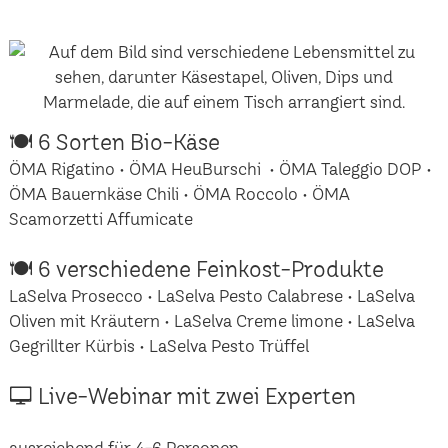
🍽 6 Sorten Bio-Käse
ÖMA Rigatino • ÖMA HeuBurschi • ÖMA Taleggio DOP •
ÖMA Bauernkäse Chili • ÖMA Roccolo • ÖMA
Scamorzetti Affumicate
🍽 6 verschiedene Feinkost-Produkte
LaSelva Prosecco • LaSelva Pesto Calabrese • LaSelva
Oliven mit Kräutern • LaSelva Creme limone • LaSelva
Gegrillter Kürbis • LaSelva Pesto Trüffel
🖵 Live-Webinar mit zwei Experten
ausreichend für 4-6 Personen