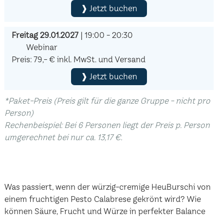
❱ Jetzt buchen
Freitag 29.01.2027
| 19:00 - 20:30
Webinar
Preis: 79,- € inkl. MwSt. und Versand
❱ Jetzt buchen
*Paket-Preis (Preis gilt für die ganze Gruppe - nicht pro
Person)
Rechenbeispiel: Bei 6 Personen liegt der Preis p. Person
umgerechnet bei nur ca. 13,17 €.
Was passiert, wenn der würzig-cremige HeuBurschi von
einem fruchtigen Pesto Calabrese gekrönt wird? Wie
können Säure, Frucht und Würze in perfekter Balance