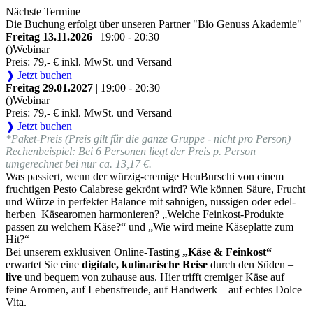
Nächste Termine
Die Buchung erfolgt über unseren Partner "Bio Genuss Akademie"
Freitag 13.11.2026
| 19:00 - 20:30
()
Webinar
Preis: 79,- € inkl. MwSt. und Versand
❱ Jetzt buchen
Freitag 29.01.2027
| 19:00 - 20:30
()
Webinar
Preis: 79,- € inkl. MwSt. und Versand
❱ Jetzt buchen
*Paket-Preis (Preis gilt für die ganze Gruppe - nicht pro Person)
Rechenbeispiel: Bei 6 Personen liegt der Preis p. Person
umgerechnet bei nur ca. 13,17 €.
Was passiert, wenn der würzig-cremige HeuBurschi von einem
fruchtigen Pesto Calabrese gekrönt wird? Wie können Säure, Frucht
und Würze in perfekter Balance mit sahnigen, nussigen oder edel-
herben Käsearomen harmonieren? „Welche Feinkost-Produkte
passen zu welchem Käse?“ und „Wie wird meine Käseplatte zum
Hit?“
Bei unserem exklusiven Online-Tasting
„Käse & Feinkost“
erwartet Sie eine
digitale, kulinarische Reise
durch den Süden –
live
und bequem von zuhause aus. Hier trifft cremiger Käse auf
feine Aromen, auf Lebensfreude, auf Handwerk – auf echtes Dolce
Vita.