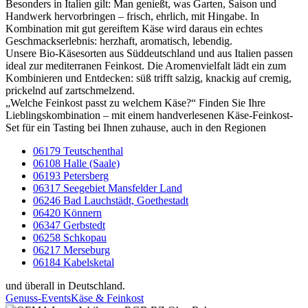
Besonders in Italien gilt: Man genießt, was Garten, Saison und
Handwerk hervorbringen – frisch, ehrlich, mit Hingabe. In
Kombination mit gut gereiftem Käse wird daraus ein echtes
Geschmackserlebnis: herzhaft, aromatisch, lebendig.
Unsere Bio-Käsesorten aus Süddeutschland und aus Italien passen
ideal zur mediterranen Feinkost. Die Aromenvielfalt lädt ein zum
Kombinieren und Entdecken: süß trifft salzig, knackig auf cremig,
prickelnd auf zartschmelzend.
„Welche Feinkost passt zu welchem Käse?“ Finden Sie Ihre
Lieblingskombination – mit einem handverlesenen Käse-Feinkost-
Set für ein Tasting bei Ihnen zuhause, auch in den Regionen
06179 Teutschenthal
06108 Halle (Saale)
06193 Petersberg
06317 Seegebiet Mansfelder Land
06246 Bad Lauchstädt, Goethestadt
06420 Könnern
06347 Gerbstedt
06258 Schkopau
06217 Merseburg
06184 Kabelsketal
und überall in Deutschland.
Genuss-Events
Käse & Feinkost