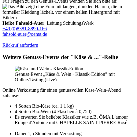
Für Fragen zu den Genuss-Events wenden Sie sich bitte an:
Heike Fahsold-Auer
, Leitung SchulungsWerk
+49 (0)8381-8890-166
fahsold-auer@oema.de
Rückruf anfordern
Weitere Genuss-Events der "Käse & ..."-Reihe
Genuss-Event „Käse & Wein - Klassik-Edition" mit
Online-Tasting (Live)
Online Verkostung für einen genussvollen Käse-Wein-Abend
zuhause:
4 Sorten Bio-Käse (ca. 1,1 kg)
4 Sorten Bio-Wein (4 Flaschen à 0,75 l)
Es erwarten Sie beliebte Klassiker wie z.B. ÖMA L'amour
Rouge d'Antoine mit CHAPELLE SAINT PIERRE Rosé
Dauer 1,5 Stunden mit Verkostung