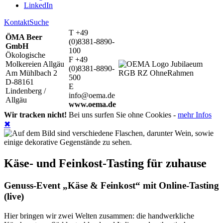
LinkedIn
Kontakt
Suche
T +49
ÖMA Beer
(0)8381-8890-
GmbH
100
Ökologische
F +49
Molkereien Allgäu
(0)8381-8890-
Am Mühlbach 2
500
D-88161
E
Lindenberg /
info@oema.de
Allgäu
www.oema.de
Wir tracken nicht!
Bei uns surfen Sie ohne Cookies -
mehr Infos
✖
Käse- und Feinkost-Tasting für zuhause
Genuss-Event „Käse & Feinkost“ mit Online-Tasting
(live)
Hier bringen wir zwei Welten zusammen: die handwerkliche