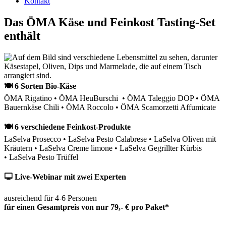
Kontakt
Das ÖMA Käse und Feinkost Tasting-Set
enthält
🍽 6 Sorten Bio-Käse
ÖMA Rigatino • ÖMA HeuBurschi • ÖMA Taleggio DOP • ÖMA
Bauernkäse Chili • ÖMA Roccolo • ÖMA Scamorzetti Affumicate
🍽 6 verschiedene Feinkost-Produkte
LaSelva Prosecco • LaSelva Pesto Calabrese • LaSelva Oliven mit
Kräutern • LaSelva Creme limone • LaSelva Gegrillter Kürbis
• LaSelva Pesto Trüffel
🖵 Live-Webinar mit zwei Experten
ausreichend für 4-6 Personen
für einen Gesamtpreis von nur 79,- € pro Paket*