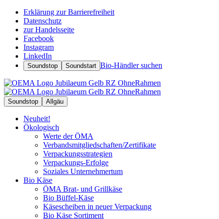
Erklärung zur Barrierefreiheit
Datenschutz
zur Handelsseite
Facebook
Instagram
LinkedIn
Bio-Händler suchen
Soundstop
Soundstart
Soundstop
Allgäu
Neuheit!
Ökologisch
Werte der ÖMA
Verbandsmitgliedschaften/Zertifikate
Verpackungsstrategien
Verpackungs-Erfolge
Soziales Unternehmertum
Bio Käse
ÖMA Brat- und Grillkäse
Bio Büffel-Käse
Käsescheiben in neuer Verpackung
Bio Käse Sortiment