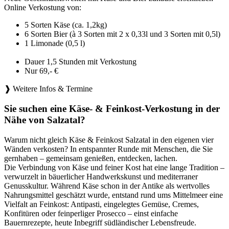
Online Verkostung von:
5 Sorten Käse (ca. 1,2kg)
6 Sorten Bier (à 3 Sorten mit 2 x 0,33l und 3 Sorten mit 0,5l)
1 Limonade (0,5 l)
Dauer 1,5 Stunden mit Verkostung
Nur 69,- €
❱ Weitere Infos & Termine
Sie suchen eine Käse- & Feinkost-Verkostung in der
Nähe von Salzatal?
Warum nicht gleich Käse & Feinkost Salzatal in den eigenen vier
Wänden verkosten? In entspannter Runde mit Menschen, die Sie
gernhaben – gemeinsam genießen, entdecken, lachen.
Die Verbindung von Käse und feiner Kost hat eine lange Tradition –
verwurzelt in bäuerlicher Handwerkskunst und mediterraner
Genusskultur. Während Käse schon in der Antike als wertvolles
Nahrungsmittel geschätzt wurde, entstand rund ums Mittelmeer eine
Vielfalt an Feinkost: Antipasti, eingelegtes Gemüse, Cremes,
Konfitüren oder feinperliger Prosecco – einst einfache
Bauernrezepte, heute Inbegriff südländischer Lebensfreude.