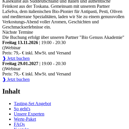
Käsekunst aus Süddeutschland und Italien und authentische
Feinkost aus der Toskana. Gemeinsam mit unserem Partner
LaSelva, dem italienischen Bio-Pionier für Antipasti, Pesti, Oliven
und mediterrane Spezialitäten, laden wir Sie zu einem genussvollen
Verkostungs-Abend voller Aromen, Geschichten und
Geschmackserlebnisse ein.
Nächste Termine
Die Buchung erfolgt über unseren Partner "Bio Genuss Akademie"
Freitag 13.11.2026
| 19:00 - 20:30
()
Webinar
Preis: 79,- € inkl. MwSt. und Versand
❱ Jetzt buchen
Freitag 29.01.2027
| 19:00 - 20:30
()
Webinar
Preis: 79,- € inkl. MwSt. und Versand
❱ Jetzt buchen
Inhalt
Tasting-Set Angebot
So geht's
Unsere Experten
Werte-Paket
FAQs