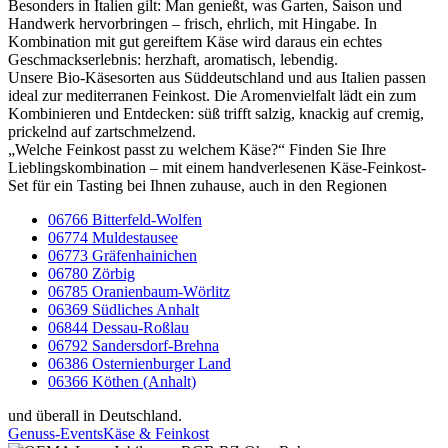
Besonders in Italien gilt: Man genießt, was Garten, Saison und
Handwerk hervorbringen – frisch, ehrlich, mit Hingabe. In
Kombination mit gut gereiftem Käse wird daraus ein echtes
Geschmackserlebnis: herzhaft, aromatisch, lebendig.
Unsere Bio-Käsesorten aus Süddeutschland und aus Italien passen
ideal zur mediterranen Feinkost. Die Aromenvielfalt lädt ein zum
Kombinieren und Entdecken: süß trifft salzig, knackig auf cremig,
prickelnd auf zartschmelzend.
„Welche Feinkost passt zu welchem Käse?“ Finden Sie Ihre
Lieblingskombination – mit einem handverlesenen Käse-Feinkost-
Set für ein Tasting bei Ihnen zuhause, auch in den Regionen
06766 Bitterfeld-Wolfen
06774 Muldestausee
06773 Gräfenhainichen
06780 Zörbig
06785 Oranienbaum-Wörlitz
06369 Südliches Anhalt
06844 Dessau-Roßlau
06792 Sandersdorf-Brehna
06386 Osternienburger Land
06366 Köthen (Anhalt)
und überall in Deutschland.
Genuss-Events
Käse & Feinkost