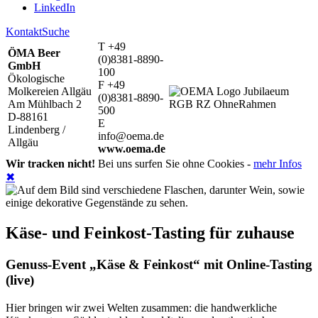
LinkedIn
Kontakt
Suche
T +49
ÖMA Beer
(0)8381-8890-
GmbH
100
Ökologische
F +49
Molkereien Allgäu
(0)8381-8890-
Am Mühlbach 2
500
D-88161
E
Lindenberg /
info@oema.de
Allgäu
www.oema.de
Wir tracken nicht!
Bei uns surfen Sie ohne Cookies -
mehr Infos
✖
Käse- und Feinkost-Tasting für zuhause
Genuss-Event „Käse & Feinkost“ mit Online-Tasting
(live)
Hier bringen wir zwei Welten zusammen: die handwerkliche