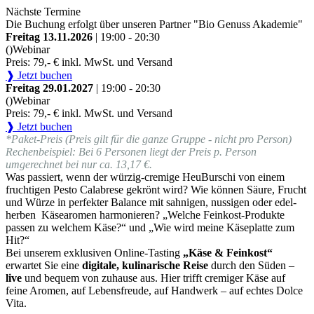
Nächste Termine
Die Buchung erfolgt über unseren Partner "Bio Genuss Akademie"
Freitag 13.11.2026
| 19:00 - 20:30
()
Webinar
Preis: 79,- € inkl. MwSt. und Versand
❱ Jetzt buchen
Freitag 29.01.2027
| 19:00 - 20:30
()
Webinar
Preis: 79,- € inkl. MwSt. und Versand
❱ Jetzt buchen
*Paket-Preis (Preis gilt für die ganze Gruppe - nicht pro Person)
Rechenbeispiel: Bei 6 Personen liegt der Preis p. Person
umgerechnet bei nur ca. 13,17 €.
Was passiert, wenn der würzig-cremige HeuBurschi von einem
fruchtigen Pesto Calabrese gekrönt wird? Wie können Säure, Frucht
und Würze in perfekter Balance mit sahnigen, nussigen oder edel-
herben Käsearomen harmonieren? „Welche Feinkost-Produkte
passen zu welchem Käse?“ und „Wie wird meine Käseplatte zum
Hit?“
Bei unserem exklusiven Online-Tasting
„Käse & Feinkost“
erwartet Sie eine
digitale, kulinarische Reise
durch den Süden –
live
und bequem von zuhause aus. Hier trifft cremiger Käse auf
feine Aromen, auf Lebensfreude, auf Handwerk – auf echtes Dolce
Vita.