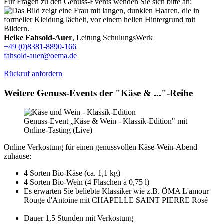
Für Fragen zu den Genuss-Events wenden Sie sich bitte an:
Heike Fahsold-Auer
, Leitung SchulungsWerk
+49 (0)8381-8890-166
fahsold-auer@oema.de
Rückruf anfordern
Weitere Genuss-Events der "Käse & ..."-Reihe
Genuss-Event „Käse & Wein - Klassik-Edition" mit
Online-Tasting (Live)
Online Verkostung für einen genussvollen Käse-Wein-Abend
zuhause:
4 Sorten Bio-Käse (ca. 1,1 kg)
4 Sorten Bio-Wein (4 Flaschen à 0,75 l)
Es erwarten Sie beliebte Klassiker wie z.B. ÖMA L'amour
Rouge d'Antoine mit CHAPELLE SAINT PIERRE Rosé
Dauer 1,5 Stunden mit Verkostung