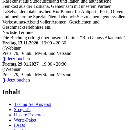
Käsekunst aus Süddeutschland und Italien und authentische
Feinkost aus der Toskana. Gemeinsam mit unserem Partner
LaSelva, dem italienischen Bio-Pionier für Antipasti, Pesti, Oliven
und mediterrane Spezialitäten, laden wir Sie zu einem genussvollen
Verkostungs-Abend voller Aromen, Geschichten und
Geschmackserlebnisse ein.
Nächste Termine
Die Buchung erfolgt über unseren Partner "Bio Genuss Akademie"
Freitag 13.11.2026
| 19:00 - 20:30
()
Webinar
Preis: 79,- € inkl. MwSt. und Versand
❱ Jetzt buchen
Freitag 29.01.2027
| 19:00 - 20:30
()
Webinar
Preis: 79,- € inkl. MwSt. und Versand
❱ Jetzt buchen
Inhalt
Tasting-Set Angebot
So geht's
Unsere Experten
Werte-Paket
FAQs