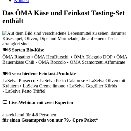
Kontakt
Das ÖMA Käse und Feinkost Tasting-Set
enthält
🍽 6 Sorten Bio-Käse
ÖMA Rigatino • ÖMA HeuBurschi • ÖMA Taleggio DOP • ÖMA
Bauernkäse Chili • ÖMA Roccolo • ÖMA Scamorzetti Affumicate
🍽 6 verschiedene Feinkost-Produkte
LaSelva Prosecco • LaSelva Pesto Calabrese • LaSelva Oliven mit
Kräutern • LaSelva Creme limone • LaSelva Gegrillter Kürbis
• LaSelva Pesto Trüffel
🖵 Live-Webinar mit zwei Experten
ausreichend für 4-6 Personen
für einen Gesamtpreis von nur 79,- € pro Paket*