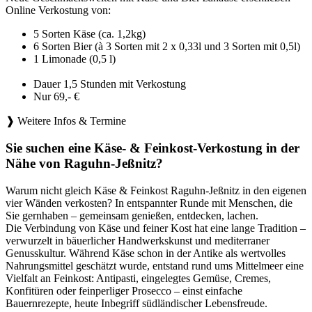
Online Verkostung von:
5 Sorten Käse (ca. 1,2kg)
6 Sorten Bier (à 3 Sorten mit 2 x 0,33l und 3 Sorten mit 0,5l)
1 Limonade (0,5 l)
Dauer 1,5 Stunden mit Verkostung
Nur 69,- €
❱ Weitere Infos & Termine
Sie suchen eine Käse- & Feinkost-Verkostung in der
Nähe von Raguhn-Jeßnitz?
Warum nicht gleich Käse & Feinkost Raguhn-Jeßnitz in den eigenen
vier Wänden verkosten? In entspannter Runde mit Menschen, die
Sie gernhaben – gemeinsam genießen, entdecken, lachen.
Die Verbindung von Käse und feiner Kost hat eine lange Tradition –
verwurzelt in bäuerlicher Handwerkskunst und mediterraner
Genusskultur. Während Käse schon in der Antike als wertvolles
Nahrungsmittel geschätzt wurde, entstand rund ums Mittelmeer eine
Vielfalt an Feinkost: Antipasti, eingelegtes Gemüse, Cremes,
Konfitüren oder feinperliger Prosecco – einst einfache
Bauernrezepte, heute Inbegriff südländischer Lebensfreude.