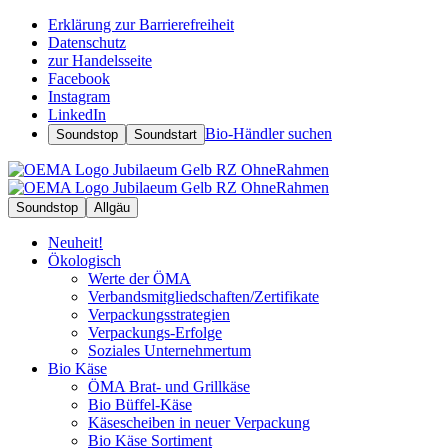
Erklärung zur Barrierefreiheit
Datenschutz
zur Handelsseite
Facebook
Instagram
LinkedIn
Bio-Händler suchen
Soundstop
Soundstart
Soundstop
Allgäu
Neuheit!
Ökologisch
Werte der ÖMA
Verbandsmitgliedschaften/Zertifikate
Verpackungsstrategien
Verpackungs-Erfolge
Soziales Unternehmertum
Bio Käse
ÖMA Brat- und Grillkäse
Bio Büffel-Käse
Käsescheiben in neuer Verpackung
Bio Käse Sortiment