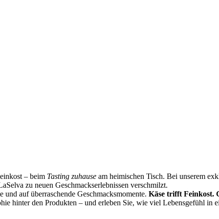
Feinkost – beim
Tasting zuhause
am heimischen Tisch. Bei unserem exklu
LaSelva zu neuen Geschmackserlebnissen verschmilzt.
ste und auf überraschende Geschmacksmomente.
Käse trifft Feinkost.
phie hinter den Produkten – und erleben Sie, wie viel Lebensgefühl in 