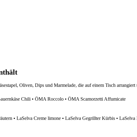
nthält
ernkäse Chili • ÖMA Roccolo • ÖMA Scamorzetti Affumicate
äutern • LaSelva Creme limone • LaSelva Gegrillter Kürbis • LaSelva 