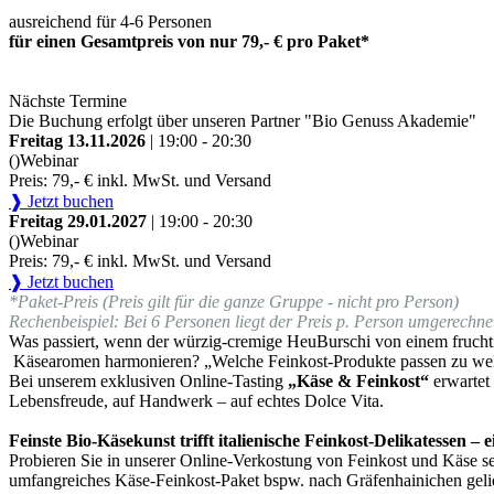
ausreichend für 4-6 Personen
für einen Gesamtpreis von nur 79,- € pro Paket*
Nächste Termine
Die Buchung erfolgt über unseren Partner "Bio Genuss Akademie"
Freitag 13.11.2026
| 19:00 - 20:30
()
Webinar
Preis: 79,- € inkl. MwSt. und Versand
❱ Jetzt buchen
Freitag 29.01.2027
| 19:00 - 20:30
()
Webinar
Preis: 79,- € inkl. MwSt. und Versand
❱ Jetzt buchen
*Paket-Preis (Preis gilt für die ganze Gruppe - nicht pro Person)
Rechenbeispiel: Bei 6 Personen liegt der Preis p. Person umgerechnet
Was passiert, wenn der würzig-cremige HeuBurschi von einem fruchti
Käsearomen harmonieren? „Welche Feinkost-Produkte passen zu we
Bei unserem exklusiven Online-Tasting
„Käse & Feinkost“
erwartet
Lebensfreude, auf Handwerk – auf echtes Dolce Vita.
Feinste Bio-Käsekunst trifft italienische Feinkost-Delikatessen –
Probieren Sie in unserer Online-Verkostung von Feinkost und Käse sel
umfangreiches Käse-Feinkost-Paket bspw. nach Gräfenhainichen gelie