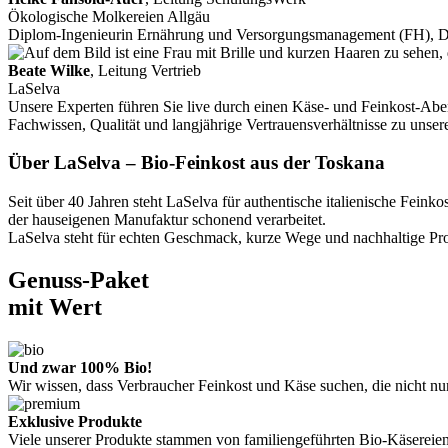
Ökologische Molkereien Allgäu
Diplom-Ingenieurin Ernährung und Versorgungsmanagement (FH), 
Beate Wilke
, Leitung Vertrieb
LaSelva
Unsere Experten führen Sie live durch einen Käse- und Feinkost-Aben
Fachwissen, Qualität und langjährige Vertrauensverhältnisse zu unse
Über LaSelva – Bio-Feinkost aus der Toskana
Seit über 40 Jahren steht LaSelva für authentische italienische Fe
der hauseigenen Manufaktur schonend verarbeitet.
LaSelva steht für echten Geschmack, kurze Wege und nachhaltige Prod
Genuss-Paket
mit Wert
Und zwar 100% Bio!
Wir wissen, dass Verbraucher Feinkost und Käse suchen, die nicht n
Exklusive Produkte
Viele unserer Produkte stammen von familiengeführten Bio-Käsereien