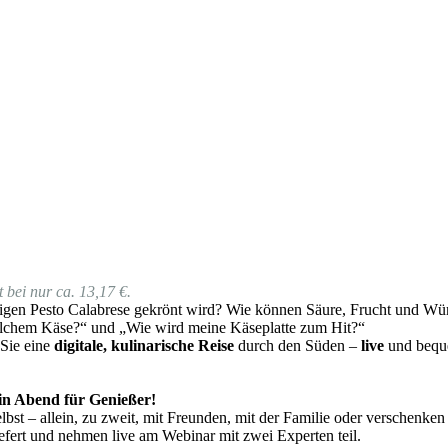
 bei nur ca. 13,17 €.
gen Pesto Calabrese gekrönt wird? Wie können Säure, Frucht und Würz
lchem Käse?“ und „Wie wird meine Käseplatte zum Hit?“
 Sie eine
digitale, kulinarische Reise
durch den Süden –
live
und beque
 ein Abend für Genießer!
bst – allein, zu zweit, mit Freunden, mit der Familie oder verschenken
fert und nehmen live am Webinar mit zwei Experten teil.