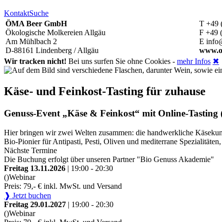
Kontakt
Suche
ÖMA Beer GmbH
T +49 
Ökologische Molkereien Allgäu
F +49 
Am Mühlbach 2
E info
D-88161 Lindenberg / Allgäu
www.o
Wir tracken nicht!
Bei uns surfen Sie ohne Cookies -
mehr Infos
✖
Käse- und Feinkost-Tasting für zuhause
Genuss-Event „Käse & Feinkost“ mit Online-Tasting (
Hier bringen wir zwei Welten zusammen: die handwerkliche Käsekunst
Bio-Pionier für Antipasti, Pesti, Oliven und mediterrane Spezialitä
Nächste Termine
Die Buchung erfolgt über unseren Partner "Bio Genuss Akademie"
Freitag 13.11.2026
| 19:00 - 20:30
()
Webinar
Preis: 79,- € inkl. MwSt. und Versand
❱ Jetzt buchen
Freitag 29.01.2027
| 19:00 - 20:30
()
Webinar