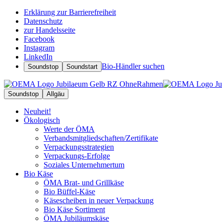
Erklärung zur Barrierefreiheit
Datenschutz
zur Handelsseite
Facebook
Instagram
LinkedIn
Bio-Händler suchen
Soundstop
Soundstart
Soundstop
Allgäu
Neuheit!
Ökologisch
Werte der ÖMA
Verbandsmitgliedschaften/Zertifikate
Verpackungsstrategien
Verpackungs-Erfolge
Soziales Unternehmertum
Bio Käse
ÖMA Brat- und Grillkäse
Bio Büffel-Käse
Käsescheiben in neuer Verpackung
Bio Käse Sortiment
ÖMA Jubiläumskäse