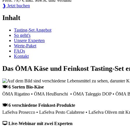
Preis: 79,- € inkl. MwSt. und Versand
❱ Jetzt buchen
Inhalt
Tasting-Set Angebot
So geht's
Unsere Experten
Werte-Paket
FAQs
Kontakt
Das ÖMA Käse und Feinkost Tasting-Set e
🍽 6 Sorten Bio-Käse
ÖMA Rigatino • ÖMA HeuBurschi • ÖMA Taleggio DOP • ÖMA Bau
🍽 6 verschiedene Feinkost-Produkte
LaSelva Prosecco • LaSelva Pesto Calabrese • LaSelva Oliven mit Kr
🖵 Live-Webinar mit zwei Experten