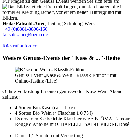
Für Fragen zu den Genuss-Events wenden Sie sich bitte an:
Heike Fahsold-Auer
, Leitung SchulungsWerk
+49 (0)8381-8890-166
fahsold-auer@oema.de
Rückruf anfordern
Weitere Genuss-Events der "Käse & ..."-Reihe
Genuss-Event „Käse & Wein - Klassik-Edition" mit
Online-Tasting (Live)
Online Verkostung für einen genussvollen Käse-Wein-Abend
zuhause:
4 Sorten Bio-Käse (ca. 1,1 kg)
4 Sorten Bio-Wein (4 Flaschen à 0,75 l)
Es erwarten Sie beliebte Klassiker wie z.B. ÖMA L'amour
Rouge d'Antoine mit CHAPELLE SAINT PIERRE Rosé
Dauer 1,5 Stunden mit Verkostung