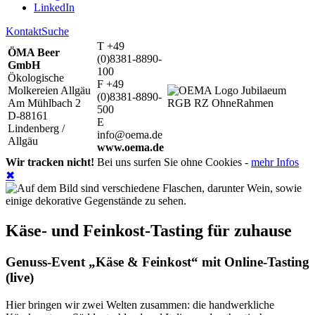
LinkedIn
Kontakt
Suche
T +49
ÖMA Beer
(0)8381-8890-
GmbH
100
Ökologische
F +49
Molkereien Allgäu
(0)8381-8890-
Am Mühlbach 2
500
D-88161
E
Lindenberg /
info@oema.de
Allgäu
www.oema.de
Wir tracken nicht!
Bei uns surfen Sie ohne Cookies -
mehr Infos
✖
Käse- und Feinkost-Tasting für zuhause
Genuss-Event „Käse & Feinkost“ mit Online-Tasting
(live)
Hier bringen wir zwei Welten zusammen: die handwerkliche