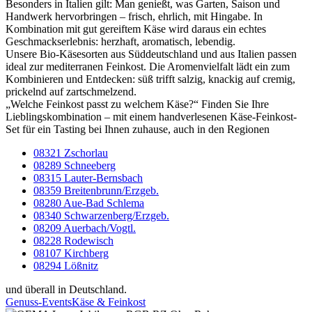
Besonders in Italien gilt: Man genießt, was Garten, Saison und
Handwerk hervorbringen – frisch, ehrlich, mit Hingabe. In
Kombination mit gut gereiftem Käse wird daraus ein echtes
Geschmackserlebnis: herzhaft, aromatisch, lebendig.
Unsere Bio-Käsesorten aus Süddeutschland und aus Italien passen
ideal zur mediterranen Feinkost. Die Aromenvielfalt lädt ein zum
Kombinieren und Entdecken: süß trifft salzig, knackig auf cremig,
prickelnd auf zartschmelzend.
„Welche Feinkost passt zu welchem Käse?“ Finden Sie Ihre
Lieblingskombination – mit einem handverlesenen Käse-Feinkost-
Set für ein Tasting bei Ihnen zuhause, auch in den Regionen
08321 Zschorlau
08289 Schneeberg
08315 Lauter-Bernsbach
08359 Breitenbrunn/Erzgeb.
08280 Aue-Bad Schlema
08340 Schwarzenberg/Erzgeb.
08209 Auerbach/Vogtl.
08228 Rodewisch
08107 Kirchberg
08294 Lößnitz
und überall in Deutschland.
Genuss-Events
Käse & Feinkost