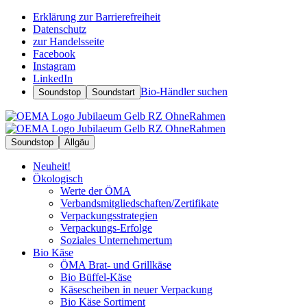
Erklärung zur Barrierefreiheit
Datenschutz
zur Handelsseite
Facebook
Instagram
LinkedIn
Bio-Händler suchen
Soundstop
Soundstart
Soundstop
Allgäu
Neuheit!
Ökologisch
Werte der ÖMA
Verbandsmitgliedschaften/Zertifikate
Verpackungsstrategien
Verpackungs-Erfolge
Soziales Unternehmertum
Bio Käse
ÖMA Brat- und Grillkäse
Bio Büffel-Käse
Käsescheiben in neuer Verpackung
Bio Käse Sortiment