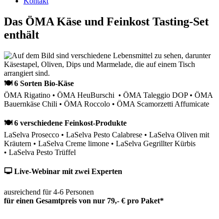
Kontakt
Das ÖMA Käse und Feinkost Tasting-Set
enthält
🍽 6 Sorten Bio-Käse
ÖMA Rigatino • ÖMA HeuBurschi • ÖMA Taleggio DOP • ÖMA
Bauernkäse Chili • ÖMA Roccolo • ÖMA Scamorzetti Affumicate
🍽 6 verschiedene Feinkost-Produkte
LaSelva Prosecco • LaSelva Pesto Calabrese • LaSelva Oliven mit
Kräutern • LaSelva Creme limone • LaSelva Gegrillter Kürbis
• LaSelva Pesto Trüffel
🖵 Live-Webinar mit zwei Experten
ausreichend für 4-6 Personen
für einen Gesamtpreis von nur 79,- € pro Paket*