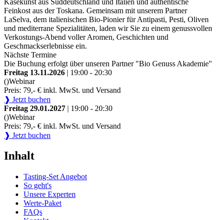
Käsekunst aus Süddeutschland und Italien und authentische
Feinkost aus der Toskana. Gemeinsam mit unserem Partner
LaSelva, dem italienischen Bio-Pionier für Antipasti, Pesti, Oliven
und mediterrane Spezialitäten, laden wir Sie zu einem genussvollen
Verkostungs-Abend voller Aromen, Geschichten und
Geschmackserlebnisse ein.
Nächste Termine
Die Buchung erfolgt über unseren Partner "Bio Genuss Akademie"
Freitag 13.11.2026
| 19:00 - 20:30
()
Webinar
Preis: 79,- € inkl. MwSt. und Versand
❱ Jetzt buchen
Freitag 29.01.2027
| 19:00 - 20:30
()
Webinar
Preis: 79,- € inkl. MwSt. und Versand
❱ Jetzt buchen
Inhalt
Tasting-Set Angebot
So geht's
Unsere Experten
Werte-Paket
FAQs