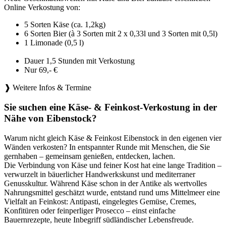
Online Verkostung von:
5 Sorten Käse (ca. 1,2kg)
6 Sorten Bier (à 3 Sorten mit 2 x 0,33l und 3 Sorten mit 0,5l)
1 Limonade (0,5 l)
Dauer 1,5 Stunden mit Verkostung
Nur 69,- €
❱ Weitere Infos & Termine
Sie suchen eine Käse- & Feinkost-Verkostung in der
Nähe von Eibenstock?
Warum nicht gleich Käse & Feinkost Eibenstock in den eigenen vier
Wänden verkosten? In entspannter Runde mit Menschen, die Sie
gernhaben – gemeinsam genießen, entdecken, lachen.
Die Verbindung von Käse und feiner Kost hat eine lange Tradition –
verwurzelt in bäuerlicher Handwerkskunst und mediterraner
Genusskultur. Während Käse schon in der Antike als wertvolles
Nahrungsmittel geschätzt wurde, entstand rund ums Mittelmeer eine
Vielfalt an Feinkost: Antipasti, eingelegtes Gemüse, Cremes,
Konfitüren oder feinperliger Prosecco – einst einfache
Bauernrezepte, heute Inbegriff südländischer Lebensfreude.