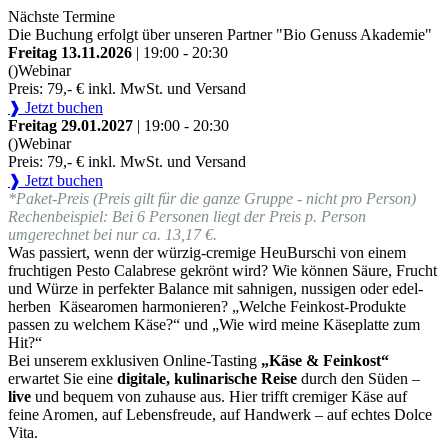
Nächste Termine
Die Buchung erfolgt über unseren Partner "Bio Genuss Akademie"
Freitag 13.11.2026
| 19:00 - 20:30
()
Webinar
Preis: 79,- € inkl. MwSt. und Versand
❱ Jetzt buchen
Freitag 29.01.2027
| 19:00 - 20:30
()
Webinar
Preis: 79,- € inkl. MwSt. und Versand
❱ Jetzt buchen
*Paket-Preis (Preis gilt für die ganze Gruppe - nicht pro Person)
Rechenbeispiel: Bei 6 Personen liegt der Preis p. Person
umgerechnet bei nur ca. 13,17 €.
Was passiert, wenn der würzig-cremige HeuBurschi von einem
fruchtigen Pesto Calabrese gekrönt wird? Wie können Säure, Frucht
und Würze in perfekter Balance mit sahnigen, nussigen oder edel-
herben Käsearomen harmonieren? „Welche Feinkost-Produkte
passen zu welchem Käse?“ und „Wie wird meine Käseplatte zum
Hit?“
Bei unserem exklusiven Online-Tasting
„Käse & Feinkost“
erwartet Sie eine
digitale, kulinarische Reise
durch den Süden –
live
und bequem von zuhause aus. Hier trifft cremiger Käse auf
feine Aromen, auf Lebensfreude, auf Handwerk – auf echtes Dolce
Vita.