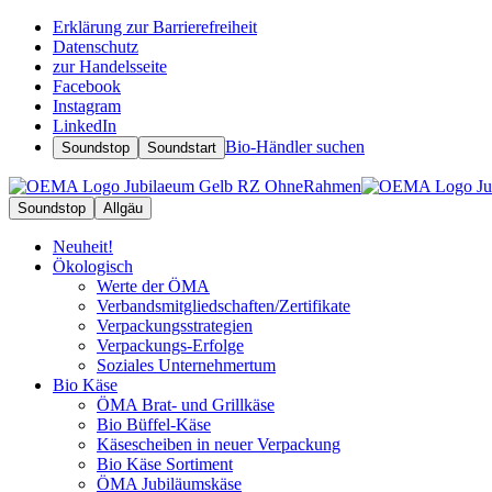
Erklärung zur Barrierefreiheit
Datenschutz
zur Handelsseite
Facebook
Instagram
LinkedIn
Bio-Händler suchen
Soundstop
Soundstart
Soundstop
Allgäu
Neuheit!
Ökologisch
Werte der ÖMA
Verbandsmitgliedschaften/Zertifikate
Verpackungsstrategien
Verpackungs-Erfolge
Soziales Unternehmertum
Bio Käse
ÖMA Brat- und Grillkäse
Bio Büffel-Käse
Käsescheiben in neuer Verpackung
Bio Käse Sortiment
ÖMA Jubiläumskäse