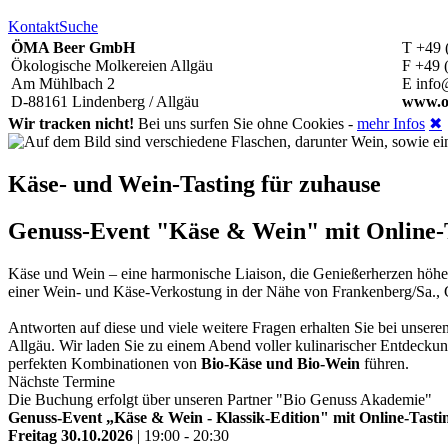
Kontakt
Suche
ÖMA Beer GmbH
T +49 
Ökologische Molkereien Allgäu
F +49 
Am Mühlbach 2
E info
D-88161 Lindenberg / Allgäu
www.o
Wir tracken nicht!
Bei uns surfen Sie ohne Cookies -
mehr Infos
✖
Käse- und Wein-Tasting für zuhause
Genuss-Event "Käse & Wein" mit Online-Ta
Käse und Wein – eine harmonische Liaison, die Genießerherzen höh
einer Wein- und Käse-Verkostung in der Nähe von Frankenberg/Sa., 
Antworten auf diese und viele weitere Fragen erhalten Sie bei unse
Allgäu. Wir laden Sie zu einem Abend voller kulinarischer Entdeckun
perfekten Kombinationen von
Bio-Käse und Bio-Wein
führen.
Nächste Termine
Die Buchung erfolgt über unseren Partner "Bio Genuss Akademie"
Genuss-Event „Käse & Wein - Klassik-Edition" mit Online-Tastin
Freitag 30.10.2026
| 19:00 - 20:30