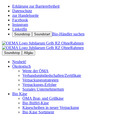
Erklärung zur Barrierefreiheit
Datenschutz
zur Handelsseite
Facebook
Instagram
LinkedIn
Bio-Händler suchen
Soundstop
Soundstart
Soundstop
Allgäu
Neuheit!
Ökologisch
Werte der ÖMA
Verbandsmitgliedschaften/Zertifikate
Verpackungsstrategien
Verpackungs-Erfolge
Soziales Unternehmertum
Bio Käse
ÖMA Brat- und Grillkäse
Bio Büffel-Käse
Käsescheiben in neuer Verpackung
Bio Käse Sortiment