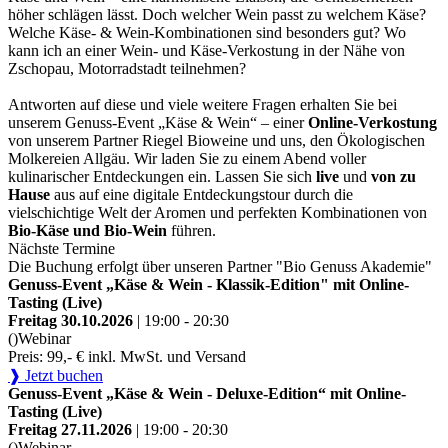
höher schlägen lässt. Doch welcher Wein passt zu welchem Käse?
Welche Käse- & Wein-Kombinationen sind besonders gut? Wo
kann ich an einer Wein- und Käse-Verkostung in der Nähe von
Zschopau, Motorradstadt teilnehmen?
Antworten auf diese und viele weitere Fragen erhalten Sie bei
unserem Genuss-Event „Käse & Wein“ – einer
Online-Verkostung
von unserem Partner Riegel Bioweine und uns, den Ökologischen
Molkereien Allgäu. Wir laden Sie zu einem Abend voller
kulinarischer Entdeckungen ein. Lassen Sie sich
live
und
von zu
Hause
aus auf eine digitale Entdeckungstour durch die
vielschichtige Welt der Aromen und perfekten Kombinationen von
Bio-Käse und Bio-Wein
führen.
Nächste Termine
Die Buchung erfolgt über unseren Partner "Bio Genuss Akademie"
Genuss-Event „Käse & Wein - Klassik-Edition" mit Online-
Tasting (Live)
Freitag 30.10.2026
| 19:00 - 20:30
()
Webinar
Preis: 99,- € inkl. MwSt. und Versand
❱ Jetzt buchen
Genuss-Event „Käse & Wein - Deluxe-Edition“ mit Online-
Tasting (Live)
Freitag 27.11.2026
| 19:00 - 20:30
()
Webinar