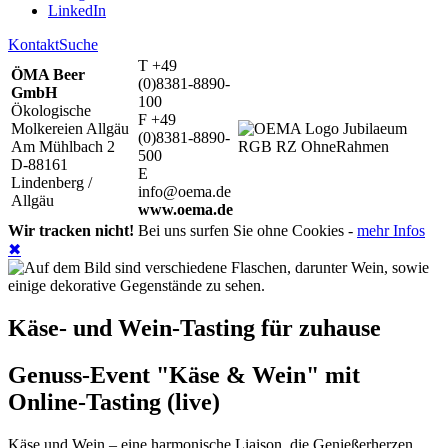
LinkedIn
Kontakt
Suche
T +49
ÖMA Beer
(0)8381-8890-
GmbH
100
Ökologische
F +49
Molkereien Allgäu
(0)8381-8890-
Am Mühlbach 2
500
D-88161
E
Lindenberg /
info@oema.de
Allgäu
www.oema.de
Wir tracken nicht!
Bei uns surfen Sie ohne Cookies -
mehr Infos
✖
Käse- und Wein-Tasting für zuhause
Genuss-Event "Käse & Wein" mit
Online-Tasting (live)
Käse und Wein – eine harmonische Liaison, die Genießerherzen