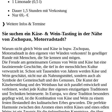
1 Limonade (0,5 l)
Dauer 1,5 Stunden mit Verkostung
Nur 69,- €
❱ Weitere Infos & Termine
Sie suchen ein Käse- & Wein-Tasting in der Nähe
von Zschopau, Motorradstadt?
Warum nicht gleich Wein und Käse in bspw. Zschopau,
Motorradstadt in den eigenen vier Wänden verkosten! In geselliger
Runde mit Menschen, die Sie kennen und mögen.
Die Freude am gemeinsamen Genuss von Wein und Käse hat eine
faszinierende Geschichte, die tief in der menschlichen Kultur
verwurzelt ist. Schon seit Tausenden von Jahren werden Käse und
Wein geschätzt, nicht nur als Nahrungsmittel, sondern auch als
Symbole der Gemeinschaft und des Genusses. Die Kunst der
Käseherstellung und des Weinbaus hat sich parallel entwickelt und
verfeinert, wobei jede Kultur ihre eigenen einzigartigen Traditionen
und Techniken beisteuerte. In Europa, wo diese Tradition besonders
gepflegt wird, ist die Kombination von Käse und Wein zu einem
festen Bestandteil des kulinarischen Erbes geworden. Die perfekte
Harmonie zwischen den Aromen eines reifen Käses und eines edlen
Weins ist ein Zeugnis für die tiefgreifenden Kenntnisse, die über