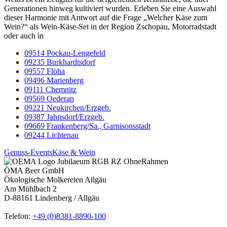
Generationen hinweg kultiviert wurden. Erleben Sie eine Auswahl
dieser Harmonie mit Antwort auf die Frage „Welcher Käse zum
Wein?“ als Wein-Käse-Set in der Region Zschopau, Motorradstadt
oder auch in
09514 Pockau-Lengefeld
09235 Burkhardtsdorf
09557 Flöha
09496 Marienberg
09111 Chemnitz
09569 Oederan
09221 Neukirchen/Erzgeb.
09387 Jahnsdorf/Erzgeb.
09669 Frankenberg/Sa., Garnisonsstadt
09244 Lichtenau
Genuss-Events
Käse & Wein
ÖMA Beer GmbH
Ökologische Molkereien Allgäu
Am Mühlbach 2
D-88161 Lindenberg / Allgäu
Telefon:
+49 (0)8381-8890-100