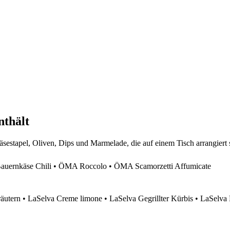
nthält
ernkäse Chili • ÖMA Roccolo • ÖMA Scamorzetti Affumicate
äutern • LaSelva Creme limone • LaSelva Gegrillter Kürbis • LaSelva 