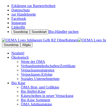
Erklärung zur Barrierefreiheit
Datenschutz
zur Handelsseite
Facebook
Instagram
LinkedIn
Bio-Händler suchen
Soundstop
Soundstart
Soundstop
Allgäu
Neuheit!
Ökologisch
Werte der ÖMA
Verbandsmitgliedschaften/Zertifikate
Verpackungsstrategien
Verpackungs-Erfolge
Soziales Unternehmertum
Bio Käse
ÖMA Brat- und Grillkäse
Bio Büffel-Käse
Käsescheiben in neuer Verpackung
Bio Käse Sortiment
ÖMA Jubiläumskäse