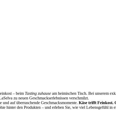
Feinkost – beim
Tasting zuhause
am heimischen Tisch. Bei unserem exklu
LaSelva zu neuen Geschmackserlebnissen verschmilzt.
ste und auf überraschende Geschmacksmomente.
Käse trifft Feinkost.
phie hinter den Produkten – und erleben Sie, wie viel Lebensgefühl in 