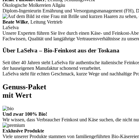
Ökologische Molkereien Allgäu
Diplom-Ingenieurin Ernährung und Versorgungsmanagement (FH), 
Beate Wilke
, Leitung Vertrieb
LaSelva
Unsere Experten führen Sie live durch einen Käse- und Feinkost-Aben
Fachwissen, Qualität und langjährige Vertrauensverhältnisse zu unse
Über LaSelva – Bio-Feinkost aus der Toskana
Seit über 40 Jahren steht LaSelva für authentische italienische Fe
der hauseigenen Manufaktur schonend verarbeitet.
LaSelva steht für echten Geschmack, kurze Wege und nachhaltige Prod
Genuss-Paket
mit Wert
Und zwar 100% Bio!
Wir wissen, dass Verbraucher Feinkost und Käse suchen, die nicht n
Exklusive Produkte
Viele unserer Produkte stammen von familiengeführten Bio-Käsereien