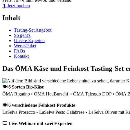
Preis: 79,- € inkl. MwSt. und Versand
❱ Jetzt buchen
Inhalt
Tasting-Set Angebot
So geht's
Unsere Experten
Werte-Paket
FAQs
Kontakt
Das ÖMA Käse und Feinkost Tasting-Set e
🍽 6 Sorten Bio-Käse
ÖMA Rigatino • ÖMA HeuBurschi • ÖMA Taleggio DOP • ÖMA Bau
🍽 6 verschiedene Feinkost-Produkte
LaSelva Prosecco • LaSelva Pesto Calabrese • LaSelva Oliven mit Kr
🖵 Live-Webinar mit zwei Experten