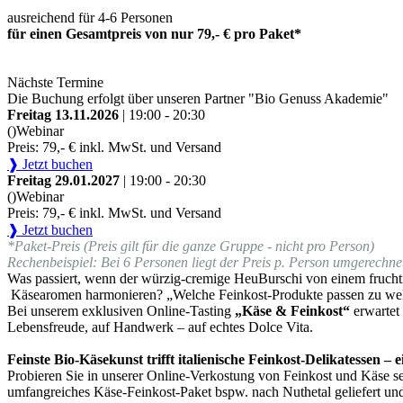
ausreichend für 4-6 Personen
für einen Gesamtpreis von nur 79,- € pro Paket*
Nächste Termine
Die Buchung erfolgt über unseren Partner "Bio Genuss Akademie"
Freitag 13.11.2026
| 19:00 - 20:30
()
Webinar
Preis: 79,- € inkl. MwSt. und Versand
❱ Jetzt buchen
Freitag 29.01.2027
| 19:00 - 20:30
()
Webinar
Preis: 79,- € inkl. MwSt. und Versand
❱ Jetzt buchen
*Paket-Preis (Preis gilt für die ganze Gruppe - nicht pro Person)
Rechenbeispiel: Bei 6 Personen liegt der Preis p. Person umgerechnet
Was passiert, wenn der würzig-cremige HeuBurschi von einem fruchti
Käsearomen harmonieren? „Welche Feinkost-Produkte passen zu we
Bei unserem exklusiven Online-Tasting
„Käse & Feinkost“
erwartet
Lebensfreude, auf Handwerk – auf echtes Dolce Vita.
Feinste Bio-Käsekunst trifft italienische Feinkost-Delikatessen –
Probieren Sie in unserer Online-Verkostung von Feinkost und Käse sel
umfangreiches Käse-Feinkost-Paket bspw. nach Nuthetal geliefert un