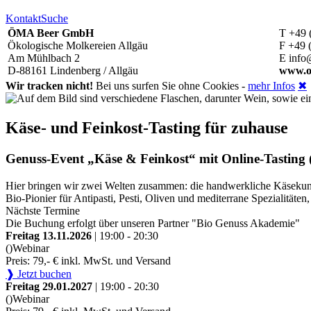
Kontakt
Suche
ÖMA Beer GmbH
T +49 
Ökologische Molkereien Allgäu
F +49 
Am Mühlbach 2
E info
D-88161 Lindenberg / Allgäu
www.o
Wir tracken nicht!
Bei uns surfen Sie ohne Cookies -
mehr Infos
✖
Käse- und Feinkost-Tasting für zuhause
Genuss-Event „Käse & Feinkost“ mit Online-Tasting (
Hier bringen wir zwei Welten zusammen: die handwerkliche Käsekunst
Bio-Pionier für Antipasti, Pesti, Oliven und mediterrane Spezialitä
Nächste Termine
Die Buchung erfolgt über unseren Partner "Bio Genuss Akademie"
Freitag 13.11.2026
| 19:00 - 20:30
()
Webinar
Preis: 79,- € inkl. MwSt. und Versand
❱ Jetzt buchen
Freitag 29.01.2027
| 19:00 - 20:30
()
Webinar