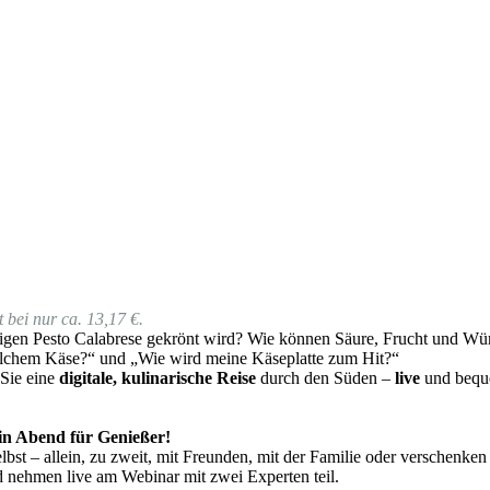
 bei nur ca. 13,17 €.
gen Pesto Calabrese gekrönt wird? Wie können Säure, Frucht und Würz
lchem Käse?“ und „Wie wird meine Käseplatte zum Hit?“
 Sie eine
digitale, kulinarische Reise
durch den Süden –
live
und beque
 ein Abend für Genießer!
bst – allein, zu zweit, mit Freunden, mit der Familie oder verschenken
d nehmen live am Webinar mit zwei Experten teil.