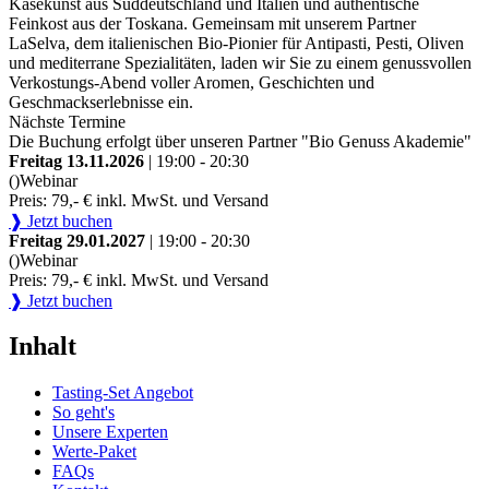
Käsekunst aus Süddeutschland und Italien und authentische
Feinkost aus der Toskana. Gemeinsam mit unserem Partner
LaSelva, dem italienischen Bio-Pionier für Antipasti, Pesti, Oliven
und mediterrane Spezialitäten, laden wir Sie zu einem genussvollen
Verkostungs-Abend voller Aromen, Geschichten und
Geschmackserlebnisse ein.
Nächste Termine
Die Buchung erfolgt über unseren Partner "Bio Genuss Akademie"
Freitag 13.11.2026
| 19:00 - 20:30
()
Webinar
Preis: 79,- € inkl. MwSt. und Versand
❱ Jetzt buchen
Freitag 29.01.2027
| 19:00 - 20:30
()
Webinar
Preis: 79,- € inkl. MwSt. und Versand
❱ Jetzt buchen
Inhalt
Tasting-Set Angebot
So geht's
Unsere Experten
Werte-Paket
FAQs