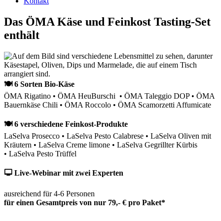
Kontakt
Das ÖMA Käse und Feinkost Tasting-Set
enthält
🍽 6 Sorten Bio-Käse
ÖMA Rigatino • ÖMA HeuBurschi • ÖMA Taleggio DOP • ÖMA
Bauernkäse Chili • ÖMA Roccolo • ÖMA Scamorzetti Affumicate
🍽 6 verschiedene Feinkost-Produkte
LaSelva Prosecco • LaSelva Pesto Calabrese • LaSelva Oliven mit
Kräutern • LaSelva Creme limone • LaSelva Gegrillter Kürbis
• LaSelva Pesto Trüffel
🖵 Live-Webinar mit zwei Experten
ausreichend für 4-6 Personen
für einen Gesamtpreis von nur 79,- € pro Paket*