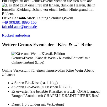
Für Fragen zu den Genuss-Events wenden Sie sich bitte an:
Heike Fahsold-Auer
, Leitung SchulungsWerk
+49 (0)8381-8890-166
fahsold-auer@oema.de
Rückruf anfordern
Weitere Genuss-Events der "Käse & ..."-Reihe
Genuss-Event „Käse & Wein - Klassik-Edition" mit
Online-Tasting (Live)
Online Verkostung für einen genussvollen Käse-Wein-Abend
zuhause:
4 Sorten Bio-Käse (ca. 1,1 kg)
4 Sorten Bio-Wein (4 Flaschen à 0,75 l)
Es erwarten Sie beliebte Klassiker wie z.B. ÖMA L'amour
Rouge d'Antoine mit CHAPELLE SAINT PIERRE Rosé
Dauer 1,5 Stunden mit Verkostung