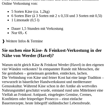
Online Verkostung von:
5 Sorten Käse (ca. 1,2kg)
6 Sorten Bier (à 3 Sorten mit 2 x 0,33l und 3 Sorten mit 0,5l)
1 Limonade (0,5 l)
Dauer 1,5 Stunden mit Verkostung
Nur 69,- €
❱ Weitere Infos & Termine
Sie suchen eine Käse- & Feinkost-Verkostung in der
Nähe von Werder (Havel)?
Warum nicht gleich Käse & Feinkost Werder (Havel) in den eigenen
vier Wänden verkosten? In entspannter Runde mit Menschen, die
Sie gernhaben – gemeinsam genießen, entdecken, lachen.
Die Verbindung von Käse und feiner Kost hat eine lange Tradition –
verwurzelt in bäuerlicher Handwerkskunst und mediterraner
Genusskultur. Während Käse schon in der Antike als wertvolles
Nahrungsmittel geschätzt wurde, entstand rund ums Mittelmeer eine
Vielfalt an Feinkost: Antipasti, eingelegtes Gemüse, Cremes,
Konfitüren oder feinperliger Prosecco – einst einfache
Bauernrezepte, heute Inbegriff südländischer Lebensfreude.