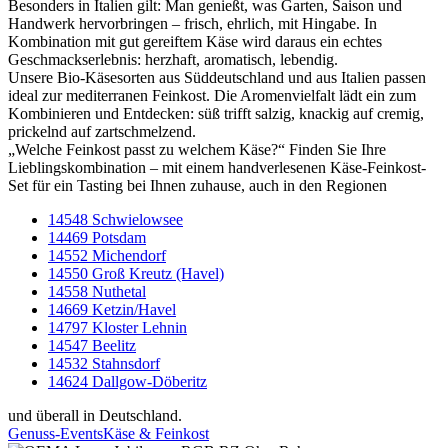
Besonders in Italien gilt: Man genießt, was Garten, Saison und
Handwerk hervorbringen – frisch, ehrlich, mit Hingabe. In
Kombination mit gut gereiftem Käse wird daraus ein echtes
Geschmackserlebnis: herzhaft, aromatisch, lebendig.
Unsere Bio-Käsesorten aus Süddeutschland und aus Italien passen
ideal zur mediterranen Feinkost. Die Aromenvielfalt lädt ein zum
Kombinieren und Entdecken: süß trifft salzig, knackig auf cremig,
prickelnd auf zartschmelzend.
„Welche Feinkost passt zu welchem Käse?“ Finden Sie Ihre
Lieblingskombination – mit einem handverlesenen Käse-Feinkost-
Set für ein Tasting bei Ihnen zuhause, auch in den Regionen
14548 Schwielowsee
14469 Potsdam
14552 Michendorf
14550 Groß Kreutz (Havel)
14558 Nuthetal
14669 Ketzin/Havel
14797 Kloster Lehnin
14547 Beelitz
14532 Stahnsdorf
14624 Dallgow-Döberitz
und überall in Deutschland.
Genuss-Events
Käse & Feinkost