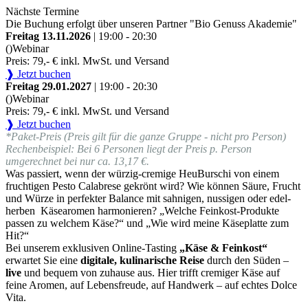
Nächste Termine
Die Buchung erfolgt über unseren Partner "Bio Genuss Akademie"
Freitag 13.11.2026
| 19:00 - 20:30
()
Webinar
Preis: 79,- € inkl. MwSt. und Versand
❱ Jetzt buchen
Freitag 29.01.2027
| 19:00 - 20:30
()
Webinar
Preis: 79,- € inkl. MwSt. und Versand
❱ Jetzt buchen
*Paket-Preis (Preis gilt für die ganze Gruppe - nicht pro Person)
Rechenbeispiel: Bei 6 Personen liegt der Preis p. Person
umgerechnet bei nur ca. 13,17 €.
Was passiert, wenn der würzig-cremige HeuBurschi von einem
fruchtigen Pesto Calabrese gekrönt wird? Wie können Säure, Frucht
und Würze in perfekter Balance mit sahnigen, nussigen oder edel-
herben Käsearomen harmonieren? „Welche Feinkost-Produkte
passen zu welchem Käse?“ und „Wie wird meine Käseplatte zum
Hit?“
Bei unserem exklusiven Online-Tasting
„Käse & Feinkost“
erwartet Sie eine
digitale, kulinarische Reise
durch den Süden –
live
und bequem von zuhause aus. Hier trifft cremiger Käse auf
feine Aromen, auf Lebensfreude, auf Handwerk – auf echtes Dolce
Vita.