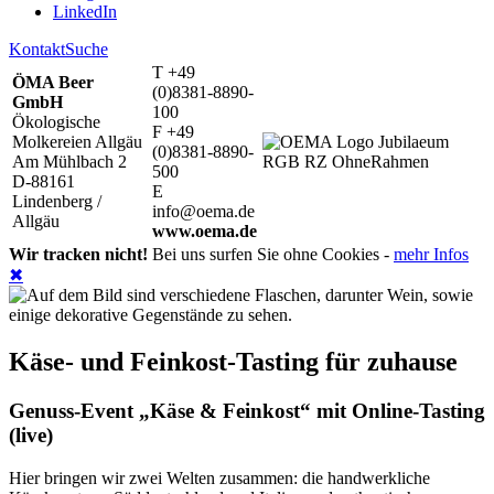
LinkedIn
Kontakt
Suche
T +49
ÖMA Beer
(0)8381-8890-
GmbH
100
Ökologische
F +49
Molkereien Allgäu
(0)8381-8890-
Am Mühlbach 2
500
D-88161
E
Lindenberg /
info@oema.de
Allgäu
www.oema.de
Wir tracken nicht!
Bei uns surfen Sie ohne Cookies -
mehr Infos
✖
Käse- und Feinkost-Tasting für zuhause
Genuss-Event „Käse & Feinkost“ mit Online-Tasting
(live)
Hier bringen wir zwei Welten zusammen: die handwerkliche