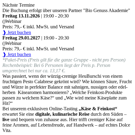
Nächste Termine
Die Buchung erfolgt über unseren Partner "Bio Genuss Akademie"
Freitag 13.11.2026
| 19:00 - 20:30
()
Webinar
Preis: 79,- € inkl. MwSt. und Versand
❱ Jetzt buchen
Freitag 29.01.2027
| 19:00 - 20:30
()
Webinar
Preis: 79,- € inkl. MwSt. und Versand
❱ Jetzt buchen
*Paket-Preis (Preis gilt für die ganze Gruppe - nicht pro Person)
Rechenbeispiel: Bei 6 Personen liegt der Preis p. Person
umgerechnet bei nur ca. 13,17 €.
Was passiert, wenn der würzig-cremige HeuBurschi von einem
fruchtigen Pesto Calabrese gekrönt wird? Wie können Säure, Frucht
und Würze in perfekter Balance mit sahnigen, nussigen oder edel-
herben Käsearomen harmonieren? „Welche Feinkost-Produkte
passen zu welchem Käse?“ und „Wie wird meine Käseplatte zum
Hit?“
Bei unserem exklusiven Online-Tasting
„Käse & Feinkost“
erwartet Sie eine
digitale, kulinarische Reise
durch den Süden –
live
und bequem von zuhause aus. Hier trifft cremiger Käse auf
feine Aromen, auf Lebensfreude, auf Handwerk – auf echtes Dolce
Vita.