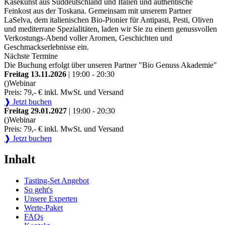
Käsekunst aus Süddeutschland und Italien und authentische
Feinkost aus der Toskana. Gemeinsam mit unserem Partner
LaSelva, dem italienischen Bio-Pionier für Antipasti, Pesti, Oliven
und mediterrane Spezialitäten, laden wir Sie zu einem genussvollen
Verkostungs-Abend voller Aromen, Geschichten und
Geschmackserlebnisse ein.
Nächste Termine
Die Buchung erfolgt über unseren Partner "Bio Genuss Akademie"
Freitag 13.11.2026
| 19:00 - 20:30
()
Webinar
Preis: 79,- € inkl. MwSt. und Versand
❱ Jetzt buchen
Freitag 29.01.2027
| 19:00 - 20:30
()
Webinar
Preis: 79,- € inkl. MwSt. und Versand
❱ Jetzt buchen
Inhalt
Tasting-Set Angebot
So geht's
Unsere Experten
Werte-Paket
FAQs