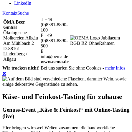
LinkedIn
Kontakt
Suche
T +49
ÖMA Beer
(0)8381-8890-
GmbH
100
Ökologische
F +49
Molkereien Allgäu
(0)8381-8890-
Am Mühlbach 2
500
D-88161
E
Lindenberg /
info@oema.de
Allgäu
www.oema.de
Wir tracken nicht!
Bei uns surfen Sie ohne Cookies -
mehr Infos
✖
Käse- und Feinkost-Tasting für zuhause
Genuss-Event „Käse & Feinkost“ mit Online-Tasting
(live)
Hier bringen wir zwei Welten zusammen: die handwerkliche