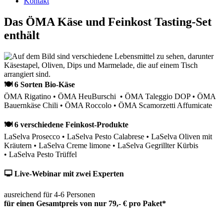
Kontakt
Das ÖMA Käse und Feinkost Tasting-Set
enthält
🍽 6 Sorten Bio-Käse
ÖMA Rigatino • ÖMA HeuBurschi • ÖMA Taleggio DOP • ÖMA
Bauernkäse Chili • ÖMA Roccolo • ÖMA Scamorzetti Affumicate
🍽 6 verschiedene Feinkost-Produkte
LaSelva Prosecco • LaSelva Pesto Calabrese • LaSelva Oliven mit
Kräutern • LaSelva Creme limone • LaSelva Gegrillter Kürbis
• LaSelva Pesto Trüffel
🖵 Live-Webinar mit zwei Experten
ausreichend für 4-6 Personen
für einen Gesamtpreis von nur 79,- € pro Paket*