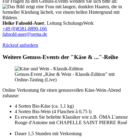
Für Fragen zu den Genuss-Events wenden Sie sich bitte an:
Heike Fahsold-Auer
, Leitung SchulungsWerk
+49 (0)8381-8890-166
fahsold-auer@oema.de
Rückruf anfordern
Weitere Genuss-Events der "Käse & ..."-Reihe
Genuss-Event „Käse & Wein - Klassik-Edition" mit
Online-Tasting (Live)
Online Verkostung für einen genussvollen Käse-Wein-Abend
zuhause:
4 Sorten Bio-Käse (ca. 1,1 kg)
4 Sorten Bio-Wein (4 Flaschen à 0,75 l)
Es erwarten Sie beliebte Klassiker wie z.B. ÖMA L'amour
Rouge d'Antoine mit CHAPELLE SAINT PIERRE Rosé
Dauer 1,5 Stunden mit Verkostung