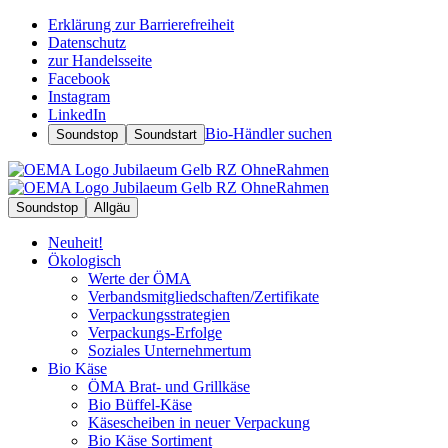
Erklärung zur Barrierefreiheit
Datenschutz
zur Handelsseite
Facebook
Instagram
LinkedIn
Bio-Händler suchen
Soundstop
Soundstart
Soundstop
Allgäu
Neuheit!
Ökologisch
Werte der ÖMA
Verbandsmitgliedschaften/Zertifikate
Verpackungsstrategien
Verpackungs-Erfolge
Soziales Unternehmertum
Bio Käse
ÖMA Brat- und Grillkäse
Bio Büffel-Käse
Käsescheiben in neuer Verpackung
Bio Käse Sortiment