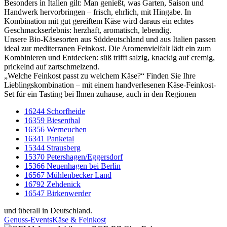
Besonders in Italien gilt: Man genießt, was Garten, Saison und
Handwerk hervorbringen – frisch, ehrlich, mit Hingabe. In
Kombination mit gut gereiftem Käse wird daraus ein echtes
Geschmackserlebnis: herzhaft, aromatisch, lebendig.
Unsere Bio-Käsesorten aus Süddeutschland und aus Italien passen
ideal zur mediterranen Feinkost. Die Aromenvielfalt lädt ein zum
Kombinieren und Entdecken: süß trifft salzig, knackig auf cremig,
prickelnd auf zartschmelzend.
„Welche Feinkost passt zu welchem Käse?“ Finden Sie Ihre
Lieblingskombination – mit einem handverlesenen Käse-Feinkost-
Set für ein Tasting bei Ihnen zuhause, auch in den Regionen
16244 Schorfheide
16359 Biesenthal
16356 Werneuchen
16341 Panketal
15344 Strausberg
15370 Petershagen/Eggersdorf
15366 Neuenhagen bei Berlin
16567 Mühlenbecker Land
16792 Zehdenick
16547 Birkenwerder
und überall in Deutschland.
Genuss-Events
Käse & Feinkost