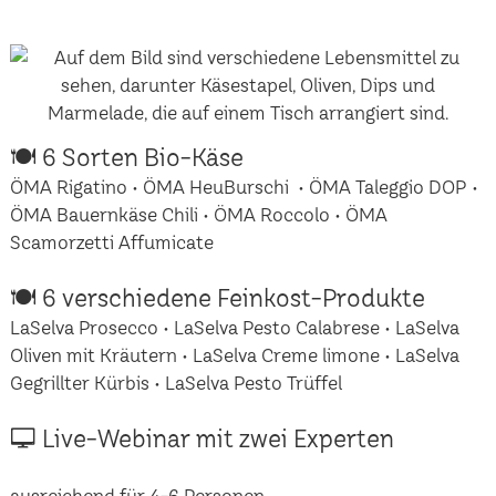
🍽 6 Sorten Bio-Käse
ÖMA Rigatino • ÖMA HeuBurschi • ÖMA Taleggio DOP •
ÖMA Bauernkäse Chili • ÖMA Roccolo • ÖMA
Scamorzetti Affumicate
🍽 6 verschiedene Feinkost-Produkte
LaSelva Prosecco • LaSelva Pesto Calabrese • LaSelva
Oliven mit Kräutern • LaSelva Creme limone • LaSelva
Gegrillter Kürbis • LaSelva Pesto Trüffel
🖵 Live-Webinar mit zwei Experten
ausreichend für 4-6 Personen