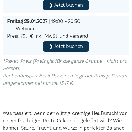
❱ Jetzt buchen
Freitag 29.01.2027
| 19:00 - 20:30
Webinar
Preis: 79,- € inkl. MwSt. und Versand
❱ Jetzt buchen
*Paket-Preis (Preis gilt für die ganze Gruppe - nicht pro
Person)
Rechenbeispiel: Bei 6 Personen liegt der Preis p. Person
umgerechnet bei nur ca. 13,17 €.
Was passiert, wenn der würzig-cremige HeuBurschi von
einem fruchtigen Pesto Calabrese gekrönt wird? Wie
können Säure, Frucht und Würze in perfekter Balance