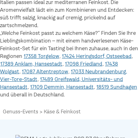
Italien passen ideal zur mediterranen Feinkost. Die
Aromenvielfalt lädt ein zum Kombinieren und Entdecken:
süß trifft salzig, knackig auf cremig, prickelnd auf
zartschmelzend.
„Welche Feinkost passt zu welchem Käse?“ Finden Sie Ihre
Lieblingskombination – mit einem handverlesenen Käse-
Feinkost-Set für ein Tasting bei Ihnen zuhause, auch in den
Regionen
17358 Torgelow
17424 Heringsdorf, Ostseebad
17389 Anklam, Hansestadt
17098 Friedland
17438
Wolgast
17087 Altentreptow
17033 Neubrandenburg,
Vier-Tore-Stadt
17489 Greifswald, Universitäts- und
Hansestadt
17109 Demmin, Hansestadt
18519 Sundhagen
und überall in Deutschland.
Genuss-Events
Käse & Feinkost