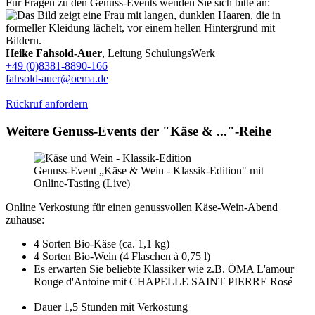
Für Fragen zu den Genuss-Events wenden Sie sich bitte an:
Heike Fahsold-Auer
, Leitung SchulungsWerk
+49 (0)8381-8890-166
fahsold-auer@oema.de
Rückruf anfordern
Weitere Genuss-Events der "Käse & ..."-Reihe
Genuss-Event „Käse & Wein - Klassik-Edition" mit
Online-Tasting (Live)
Online Verkostung für einen genussvollen Käse-Wein-Abend
zuhause:
4 Sorten Bio-Käse (ca. 1,1 kg)
4 Sorten Bio-Wein (4 Flaschen à 0,75 l)
Es erwarten Sie beliebte Klassiker wie z.B. ÖMA L'amour
Rouge d'Antoine mit CHAPELLE SAINT PIERRE Rosé
Dauer 1,5 Stunden mit Verkostung