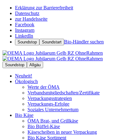
Erklärung zur Barrierefreiheit
Datenschutz
zur Handelsseite
Facebook
Instagram
LinkedIn
Bio-Händler suchen
Soundstop
Soundstart
Soundstop
Allgäu
Neuheit!
Ökologisch
Werte der ÖMA
Verbandsmitgliedschaften/Zertifikate
Verpackungsstrategien
Verpackungs-Erfolge
Soziales Unternehmertum
Bio Käse
ÖMA Brat- und Grillkäse
Bio Büffel-Käse
Käsescheiben in neuer Verpackung
Bio Käse Sortiment