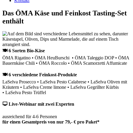
Kontakt
Das ÖMA Käse und Feinkost Tasting-Set
enthält
🍽 6 Sorten Bio-Käse
ÖMA Rigatino • ÖMA HeuBurschi • ÖMA Taleggio DOP • ÖMA
Bauernkäse Chili • ÖMA Roccolo • ÖMA Scamorzetti Affumicate
🍽 6 verschiedene Feinkost-Produkte
LaSelva Prosecco • LaSelva Pesto Calabrese • LaSelva Oliven mit
Kräutern • LaSelva Creme limone • LaSelva Gegrillter Kürbis
• LaSelva Pesto Trüffel
🖵 Live-Webinar mit zwei Experten
ausreichend für 4-6 Personen
für einen Gesamtpreis von nur 79,- € pro Paket*