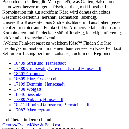
Besonders in Italien gilt: Man genießt, was Garten, Saison und
Handwerk hervorbringen – frisch, ehrlich, mit Hingabe. In
Kombination mit gut gereiftem Käse wird daraus ein echtes
Geschmackserlebnis: herzhaft, aromatisch, lebendig.
Unsere Bio-Käsesorten aus Süddeutschland und aus Italien passen
ideal zur mediterranen Feinkost. Die Aromenvielfalt lädt ein zum
Kombinieren und Entdecken: süß trifft salzig, knackig auf cremig,
prickelnd auf zartschmelzend.
„Welche Feinkost passt zu welchem Käse?“ Finden Sie Ihre
Lieblingskombination – mit einem handverlesenen Käse-Feinkost-
Set für ein Tasting bei Ihnen zuhause, auch in den Regionen
18439 Stralsund, Hansestadt
17489 Greifswald, Universitäts- und Hansestadt
18507 Grimmen
18609 Binz, Ostseebad
17109 Demmin, Hansestadt
17438 Wolgast
18546 Sassnitz
17389 Anklam, Hansestadt
18311 Ribnitz-Damgarten, Bernsteinstadt
17087 Altentreptow
und überall in Deutschland.
Genuss-Events
Käse & Feinkost