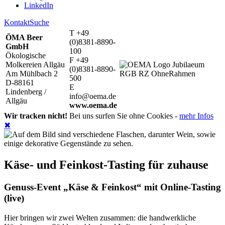
LinkedIn
Kontakt
Suche
T +49
ÖMA Beer
(0)8381-8890-
GmbH
100
Ökologische
F +49
Molkereien Allgäu
(0)8381-8890-
Am Mühlbach 2
500
D-88161
E
Lindenberg /
info@oema.de
Allgäu
www.oema.de
Wir tracken nicht!
Bei uns surfen Sie ohne Cookies -
mehr Infos
✖
Käse- und Feinkost-Tasting für zuhause
Genuss-Event „Käse & Feinkost“ mit Online-Tasting
(live)
Hier bringen wir zwei Welten zusammen: die handwerkliche