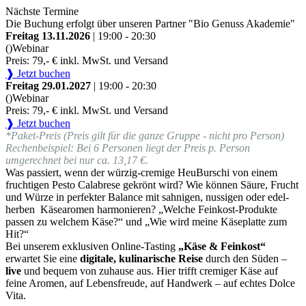
Nächste Termine
Die Buchung erfolgt über unseren Partner "Bio Genuss Akademie"
Freitag 13.11.2026
| 19:00 - 20:30
()
Webinar
Preis: 79,- € inkl. MwSt. und Versand
❱ Jetzt buchen
Freitag 29.01.2027
| 19:00 - 20:30
()
Webinar
Preis: 79,- € inkl. MwSt. und Versand
❱ Jetzt buchen
*Paket-Preis (Preis gilt für die ganze Gruppe - nicht pro Person)
Rechenbeispiel: Bei 6 Personen liegt der Preis p. Person
umgerechnet bei nur ca. 13,17 €.
Was passiert, wenn der würzig-cremige HeuBurschi von einem
fruchtigen Pesto Calabrese gekrönt wird? Wie können Säure, Frucht
und Würze in perfekter Balance mit sahnigen, nussigen oder edel-
herben Käsearomen harmonieren? „Welche Feinkost-Produkte
passen zu welchem Käse?“ und „Wie wird meine Käseplatte zum
Hit?“
Bei unserem exklusiven Online-Tasting
„Käse & Feinkost“
erwartet Sie eine
digitale, kulinarische Reise
durch den Süden –
live
und bequem von zuhause aus. Hier trifft cremiger Käse auf
feine Aromen, auf Lebensfreude, auf Handwerk – auf echtes Dolce
Vita.