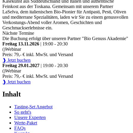
Käsekunst aus Süddeutschland und Italien und authentische
Feinkost aus der Toskana. Gemeinsam mit unserem Partner
LaSelva, dem italienischen Bio-Pionier für Antipasti, Pesti, Oliven
und mediterrane Spezialitäten, laden wir Sie zu einem genussvollen
Verkostungs-Abend voller Aromen, Geschichten und
Geschmackserlebnisse ein.
Nächste Termine
Die Buchung erfolgt über unseren Partner "Bio Genuss Akademie"
Freitag 13.11.2026
| 19:00 - 20:30
()
Webinar
Preis: 79,- € inkl. MwSt. und Versand
❱ Jetzt buchen
Freitag 29.01.2027
| 19:00 - 20:30
()
Webinar
Preis: 79,- € inkl. MwSt. und Versand
❱ Jetzt buchen
Inhalt
Tasting-Set Angebot
So geht's
Unsere Experten
Werte-Paket
FAQs