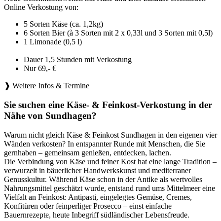
Online Verkostung von:
5 Sorten Käse (ca. 1,2kg)
6 Sorten Bier (à 3 Sorten mit 2 x 0,33l und 3 Sorten mit 0,5l)
1 Limonade (0,5 l)
Dauer 1,5 Stunden mit Verkostung
Nur 69,- €
❱ Weitere Infos & Termine
Sie suchen eine Käse- & Feinkost-Verkostung in der
Nähe von Sundhagen?
Warum nicht gleich Käse & Feinkost Sundhagen in den eigenen vier
Wänden verkosten? In entspannter Runde mit Menschen, die Sie
gernhaben – gemeinsam genießen, entdecken, lachen.
Die Verbindung von Käse und feiner Kost hat eine lange Tradition –
verwurzelt in bäuerlicher Handwerkskunst und mediterraner
Genusskultur. Während Käse schon in der Antike als wertvolles
Nahrungsmittel geschätzt wurde, entstand rund ums Mittelmeer eine
Vielfalt an Feinkost: Antipasti, eingelegtes Gemüse, Cremes,
Konfitüren oder feinperliger Prosecco – einst einfache
Bauernrezepte, heute Inbegriff südländischer Lebensfreude.