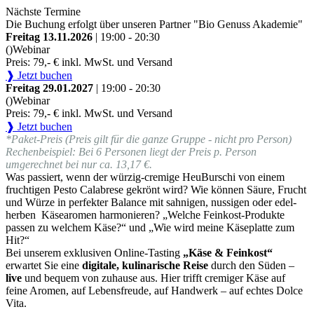
Nächste Termine
Die Buchung erfolgt über unseren Partner "Bio Genuss Akademie"
Freitag 13.11.2026
| 19:00 - 20:30
()
Webinar
Preis: 79,- € inkl. MwSt. und Versand
❱ Jetzt buchen
Freitag 29.01.2027
| 19:00 - 20:30
()
Webinar
Preis: 79,- € inkl. MwSt. und Versand
❱ Jetzt buchen
*Paket-Preis (Preis gilt für die ganze Gruppe - nicht pro Person)
Rechenbeispiel: Bei 6 Personen liegt der Preis p. Person
umgerechnet bei nur ca. 13,17 €.
Was passiert, wenn der würzig-cremige HeuBurschi von einem
fruchtigen Pesto Calabrese gekrönt wird? Wie können Säure, Frucht
und Würze in perfekter Balance mit sahnigen, nussigen oder edel-
herben Käsearomen harmonieren? „Welche Feinkost-Produkte
passen zu welchem Käse?“ und „Wie wird meine Käseplatte zum
Hit?“
Bei unserem exklusiven Online-Tasting
„Käse & Feinkost“
erwartet Sie eine
digitale, kulinarische Reise
durch den Süden –
live
und bequem von zuhause aus. Hier trifft cremiger Käse auf
feine Aromen, auf Lebensfreude, auf Handwerk – auf echtes Dolce
Vita.