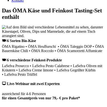
Kontakt
Das ÖMA Käse und Feinkost Tasting-Set
enthält
🍽 6 Sorten Bio-Käse
ÖMA Rigatino • ÖMA HeuBurschi • ÖMA Taleggio DOP • ÖMA
Bauernkäse Chili • ÖMA Roccolo • ÖMA Scamorzetti Affumicate
🍽 6 verschiedene Feinkost-Produkte
LaSelva Prosecco • LaSelva Pesto Calabrese • LaSelva Oliven mit
Kräutern • LaSelva Creme limone • LaSelva Gegrillter Kürbis
• LaSelva Pesto Trüffel
🖵 Live-Webinar mit zwei Experten
ausreichend für 4-6 Personen
für einen Gesamtpreis von nur 79,- € pro Paket*