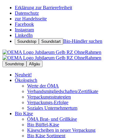
Erklärung zur Barrierefreiheit
Datenschutz
zur Handelsseite
Facebook
Instagram
LinkedIn
Bio-Händler suchen
Soundstop
Soundstart
Soundstop
Allgäu
Neuheit!
Ökologisch
Werte der ÖMA
Verbandsmitgliedschaften/Zertifikate
Verpackungsstrategien
Verpackungs-Erfolge
Soziales Unternehmertum
Bio Käse
ÖMA Brat- und Grillkäse
Bio Büffel-Käse
Käsescheiben in neuer Verpackung
Bio Käse Sortiment