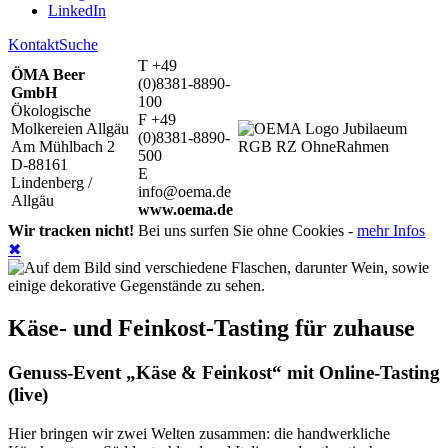
LinkedIn
Kontakt
Suche
T +49
ÖMA Beer
(0)8381-8890-
GmbH
100
Ökologische
F +49
Molkereien Allgäu
(0)8381-8890-
Am Mühlbach 2
500
D-88161
E
Lindenberg /
info@oema.de
Allgäu
www.oema.de
Wir tracken nicht!
Bei uns surfen Sie ohne Cookies -
mehr Infos
✖
Käse- und Feinkost-Tasting für zuhause
Genuss-Event „Käse & Feinkost“ mit Online-Tasting
(live)
Hier bringen wir zwei Welten zusammen: die handwerkliche