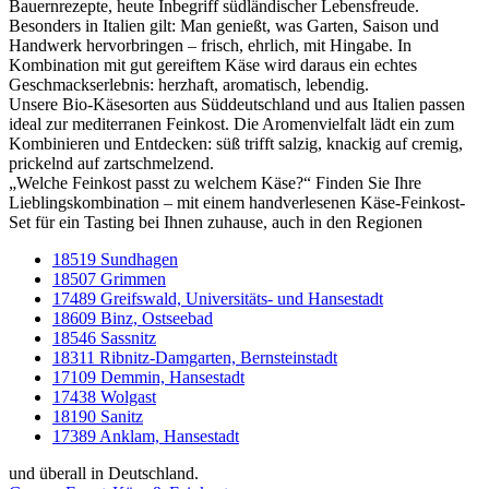
Bauernrezepte, heute Inbegriff südländischer Lebensfreude.
Besonders in Italien gilt: Man genießt, was Garten, Saison und
Handwerk hervorbringen – frisch, ehrlich, mit Hingabe. In
Kombination mit gut gereiftem Käse wird daraus ein echtes
Geschmackserlebnis: herzhaft, aromatisch, lebendig.
Unsere Bio-Käsesorten aus Süddeutschland und aus Italien passen
ideal zur mediterranen Feinkost. Die Aromenvielfalt lädt ein zum
Kombinieren und Entdecken: süß trifft salzig, knackig auf cremig,
prickelnd auf zartschmelzend.
„Welche Feinkost passt zu welchem Käse?“ Finden Sie Ihre
Lieblingskombination – mit einem handverlesenen Käse-Feinkost-
Set für ein Tasting bei Ihnen zuhause, auch in den Regionen
18519 Sundhagen
18507 Grimmen
17489 Greifswald, Universitäts- und Hansestadt
18609 Binz, Ostseebad
18546 Sassnitz
18311 Ribnitz-Damgarten, Bernsteinstadt
17109 Demmin, Hansestadt
17438 Wolgast
18190 Sanitz
17389 Anklam, Hansestadt
und überall in Deutschland.