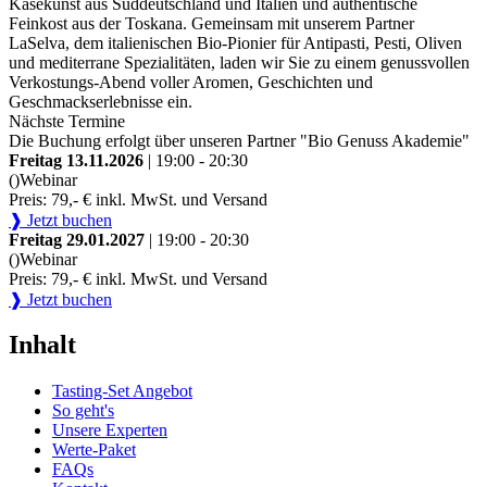
Käsekunst aus Süddeutschland und Italien und authentische
Feinkost aus der Toskana. Gemeinsam mit unserem Partner
LaSelva, dem italienischen Bio-Pionier für Antipasti, Pesti, Oliven
und mediterrane Spezialitäten, laden wir Sie zu einem genussvollen
Verkostungs-Abend voller Aromen, Geschichten und
Geschmackserlebnisse ein.
Nächste Termine
Die Buchung erfolgt über unseren Partner "Bio Genuss Akademie"
Freitag 13.11.2026
| 19:00 - 20:30
()
Webinar
Preis: 79,- € inkl. MwSt. und Versand
❱ Jetzt buchen
Freitag 29.01.2027
| 19:00 - 20:30
()
Webinar
Preis: 79,- € inkl. MwSt. und Versand
❱ Jetzt buchen
Inhalt
Tasting-Set Angebot
So geht's
Unsere Experten
Werte-Paket
FAQs