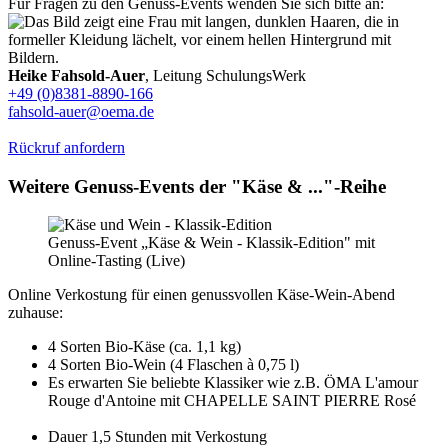
Für Fragen zu den Genuss-Events wenden Sie sich bitte an:
Heike Fahsold-Auer
, Leitung SchulungsWerk
+49 (0)8381-8890-166
fahsold-auer@oema.de
Rückruf anfordern
Weitere Genuss-Events der "Käse & ..."-Reihe
Genuss-Event „Käse & Wein - Klassik-Edition" mit
Online-Tasting (Live)
Online Verkostung für einen genussvollen Käse-Wein-Abend
zuhause:
4 Sorten Bio-Käse (ca. 1,1 kg)
4 Sorten Bio-Wein (4 Flaschen à 0,75 l)
Es erwarten Sie beliebte Klassiker wie z.B. ÖMA L'amour
Rouge d'Antoine mit CHAPELLE SAINT PIERRE Rosé
Dauer 1,5 Stunden mit Verkostung