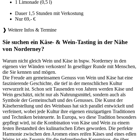
1 Limonade (0,5 l)
Dauer 1,5 Stunden mit Verkostung
Nur 69,- €
❱ Weitere Infos & Termine
Sie suchen ein Käse- & Wein-Tasting in der Nähe
von Norderney?
Warum nicht gleich Wein und Käse in bspw. Norderney in den
eigenen vier Wänden verkosten! In geselliger Runde mit Menschen,
die Sie kennen und mögen.
Die Freude am gemeinsamen Genuss von Wein und Käse hat eine
faszinierende Geschichte, die tief in der menschlichen Kultur
verwurzelt ist. Schon seit Tausenden von Jahren werden Käse und
Wein geschätzt, nicht nur als Nahrungsmittel, sondern auch als
Symbole der Gemeinschaft und des Genusses. Die Kunst der
Käseherstellung und des Weinbaus hat sich parallel entwickelt und
verfeinert, wobei jede Kultur ihre eigenen einzigartigen Traditionen
und Techniken beisteuerte. In Europa, wo diese Tradition besonders
gepflegt wird, ist die Kombination von Käse und Wein zu einem
festen Bestandteil des kulinarischen Erbes geworden. Die perfekte
Harmonie zwischen den Aromen eines reifen Käses und eines edlen
Weins ist ein Zeugnis für die tiefgreifenden Kenntnisse, die über