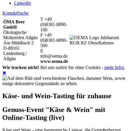
LinkedIn
Kontakt
Suche
T +49
ÖMA Beer
(0)8381-8890-
GmbH
100
Ökologische
F +49
Molkereien Allgäu
(0)8381-8890-
Am Mühlbach 2
500
D-88161
E
Lindenberg /
info@oema.de
Allgäu
www.oema.de
Wir tracken nicht!
Bei uns surfen Sie ohne Cookies -
mehr Infos
✖
Käse- und Wein-Tasting für zuhause
Genuss-Event "Käse & Wein" mit
Online-Tasting (live)
Käse und Wein – eine harmonische Liaison, die Genießerherzen