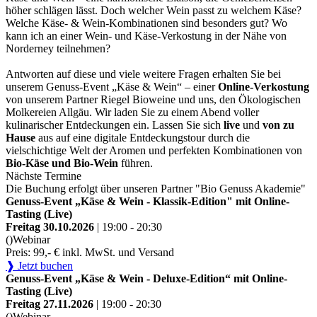
höher schlägen lässt. Doch welcher Wein passt zu welchem Käse?
Welche Käse- & Wein-Kombinationen sind besonders gut? Wo
kann ich an einer Wein- und Käse-Verkostung in der Nähe von
Norderney teilnehmen?
Antworten auf diese und viele weitere Fragen erhalten Sie bei
unserem Genuss-Event „Käse & Wein“ – einer
Online-Verkostung
von unserem Partner Riegel Bioweine und uns, den Ökologischen
Molkereien Allgäu. Wir laden Sie zu einem Abend voller
kulinarischer Entdeckungen ein. Lassen Sie sich
live
und
von zu
Hause
aus auf eine digitale Entdeckungstour durch die
vielschichtige Welt der Aromen und perfekten Kombinationen von
Bio-Käse und Bio-Wein
führen.
Nächste Termine
Die Buchung erfolgt über unseren Partner "Bio Genuss Akademie"
Genuss-Event „Käse & Wein - Klassik-Edition" mit Online-
Tasting (Live)
Freitag 30.10.2026
| 19:00 - 20:30
()
Webinar
Preis: 99,- € inkl. MwSt. und Versand
❱ Jetzt buchen
Genuss-Event „Käse & Wein - Deluxe-Edition“ mit Online-
Tasting (Live)
Freitag 27.11.2026
| 19:00 - 20:30
()
Webinar