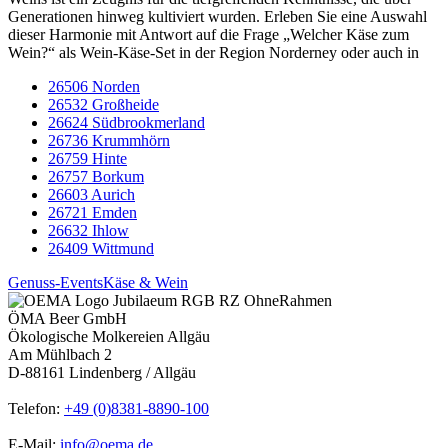
Generationen hinweg kultiviert wurden. Erleben Sie eine Auswahl
dieser Harmonie mit Antwort auf die Frage „Welcher Käse zum
Wein?“ als Wein-Käse-Set in der Region Norderney oder auch in
26506 Norden
26532 Großheide
26624 Südbrookmerland
26736 Krummhörn
26759 Hinte
26757 Borkum
26603 Aurich
26721 Emden
26632 Ihlow
26409 Wittmund
Genuss-Events
Käse & Wein
ÖMA Beer GmbH
Ökologische Molkereien Allgäu
Am Mühlbach 2
D-88161 Lindenberg / Allgäu
Telefon:
+49 (0)8381-8890-100
E-Mail:
info@oema.de