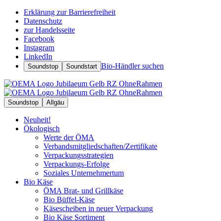
Erklärung zur Barrierefreiheit
Datenschutz
zur Handelsseite
Facebook
Instagram
LinkedIn
Bio-Händler suchen
Soundstop
Soundstart
Soundstop
Allgäu
Neuheit!
Ökologisch
Werte der ÖMA
Verbandsmitgliedschaften/Zertifikate
Verpackungsstrategien
Verpackungs-Erfolge
Soziales Unternehmertum
Bio Käse
ÖMA Brat- und Grillkäse
Bio Büffel-Käse
Käsescheiben in neuer Verpackung
Bio Käse Sortiment