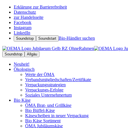
Erklärung zur Barrierefreiheit
Datenschutz
zur Handelsseite
Facebook
Instagram
LinkedIn
Bio-Händler suchen
Soundstop
Soundstart
Soundstop
Allgäu
Neuheit!
Ökologisch
Werte der ÖMA
Verbandsmitgliedschaften/Zertifikate
Verpackungsstrategien
Verpackungs-Erfolge
Soziales Unternehmertum
Bio Käse
ÖMA Brat- und Grillkäse
Bio Büffel-Käse
Käsescheiben in neuer Verpackung
Bio Käse Sortiment
ÖMA Jubiläumskäse