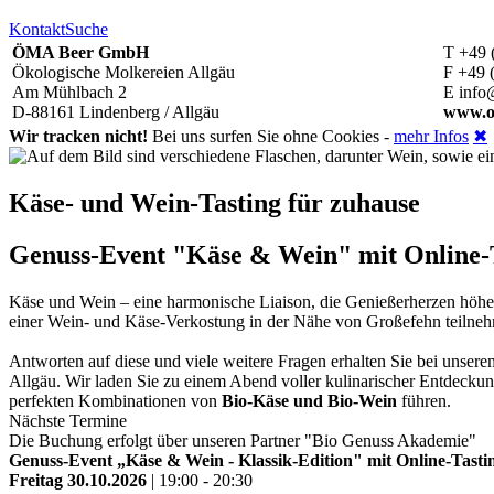
Kontakt
Suche
ÖMA Beer GmbH
T +49 
Ökologische Molkereien Allgäu
F +49 
Am Mühlbach 2
E info
D-88161 Lindenberg / Allgäu
www.o
Wir tracken nicht!
Bei uns surfen Sie ohne Cookies -
mehr Infos
✖
Käse- und Wein-Tasting für zuhause
Genuss-Event "Käse & Wein" mit Online-Ta
Käse und Wein – eine harmonische Liaison, die Genießerherzen höh
einer Wein- und Käse-Verkostung in der Nähe von Großefehn teiln
Antworten auf diese und viele weitere Fragen erhalten Sie bei unse
Allgäu. Wir laden Sie zu einem Abend voller kulinarischer Entdeckun
perfekten Kombinationen von
Bio-Käse und Bio-Wein
führen.
Nächste Termine
Die Buchung erfolgt über unseren Partner "Bio Genuss Akademie"
Genuss-Event „Käse & Wein - Klassik-Edition" mit Online-Tastin
Freitag 30.10.2026
| 19:00 - 20:30