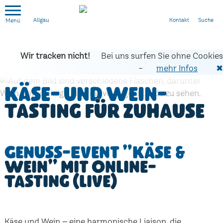
Kontakt
Suche
Allgäu
Wir tracken nicht!
Bei uns surfen Sie ohne Cookies
-
mehr Infos
✖
Käse- und Wein-
Tasting für zuhause
Genuss-Event "Käse &
Wein" mit Online-
Tasting (live)
Käse und Wein – eine harmonische Liaison, die