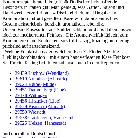
Bauernrezepte, heute Inbegriff südländischer Lebensfreude.
Besonders in Italien gilt: Man genießt, was Garten, Saison und
Handwerk hervorbringen – frisch, ehrlich, mit Hingabe. In
Kombination mit gut gereiftem Käse wird daraus ein echtes
Geschmackserlebnis: herzhaft, aromatisch, lebendig.
Unsere Bio-Käsesorten aus Süddeutschland und aus Italien passen
ideal zur mediterranen Feinkost. Die Aromenvielfalt lädt ein zum
Kombinieren und Entdecken: süß trifft salzig, knackig auf cremig,
prickelnd auf zartschmelzend.
„Welche Feinkost passt zu welchem Käse?“ Finden Sie Ihre
Lieblingskombination – mit einem handverlesenen Käse-Feinkost-
Set für ein Tasting bei Ihnen zuhause, auch in den Regionen
29439 Lüchow (Wendland)
39619 Arendsee (Altmark)
39624 Kalbe (Milde)
29451 Dannenberg (Elbe)
29378 Wittingen
29456 Hitzacker (Elbe)
39629 Bismark (Altmark)
29559 Wrestedt
39638 Gardelegen, Hansestadt
29525 Uelzen, Hansestadt
und überall in Deutschland.