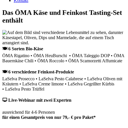
Kontakt
Das ÖMA Käse und Feinkost Tasting-Set
enthält
🍽 6 Sorten Bio-Käse
ÖMA Rigatino • ÖMA HeuBurschi • ÖMA Taleggio DOP • ÖMA
Bauernkäse Chili • ÖMA Roccolo • ÖMA Scamorzetti Affumicate
🍽 6 verschiedene Feinkost-Produkte
LaSelva Prosecco • LaSelva Pesto Calabrese • LaSelva Oliven mit
Kräutern • LaSelva Creme limone • LaSelva Gegrillter Kürbis
• LaSelva Pesto Trüffel
🖵 Live-Webinar mit zwei Experten
ausreichend für 4-6 Personen
für einen Gesamtpreis von nur 79,- € pro Paket*