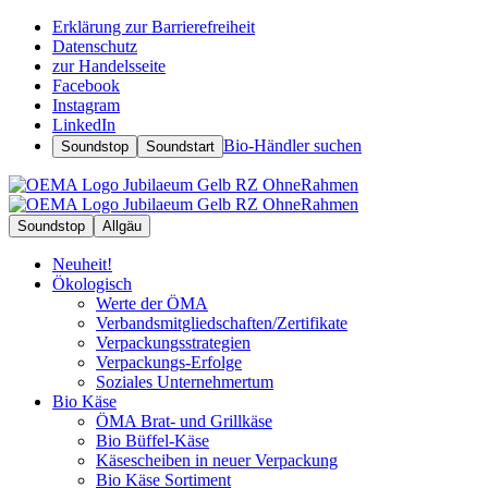
Erklärung zur Barrierefreiheit
Datenschutz
zur Handelsseite
Facebook
Instagram
LinkedIn
Bio-Händler suchen
Soundstop
Soundstart
Soundstop
Allgäu
Neuheit!
Ökologisch
Werte der ÖMA
Verbandsmitgliedschaften/Zertifikate
Verpackungsstrategien
Verpackungs-Erfolge
Soziales Unternehmertum
Bio Käse
ÖMA Brat- und Grillkäse
Bio Büffel-Käse
Käsescheiben in neuer Verpackung
Bio Käse Sortiment