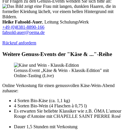
Für Fragen zu den Genuss-Events wenden Sie sich bitte an:
Heike Fahsold-Auer
, Leitung SchulungsWerk
+49 (0)8381-8890-166
fahsold-auer@oema.de
Rückruf anfordern
Weitere Genuss-Events der "Käse & ..."-Reihe
Genuss-Event „Käse & Wein - Klassik-Edition" mit
Online-Tasting (Live)
Online Verkostung für einen genussvollen Käse-Wein-Abend
zuhause:
4 Sorten Bio-Käse (ca. 1,1 kg)
4 Sorten Bio-Wein (4 Flaschen à 0,75 l)
Es erwarten Sie beliebte Klassiker wie z.B. ÖMA L'amour
Rouge d'Antoine mit CHAPELLE SAINT PIERRE Rosé
Dauer 1,5 Stunden mit Verkostung