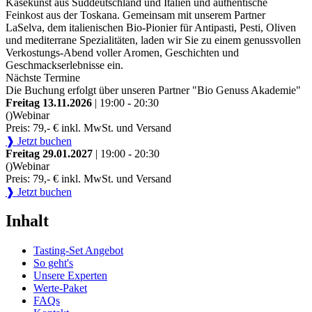
Käsekunst aus Süddeutschland und Italien und authentische
Feinkost aus der Toskana. Gemeinsam mit unserem Partner
LaSelva, dem italienischen Bio-Pionier für Antipasti, Pesti, Oliven
und mediterrane Spezialitäten, laden wir Sie zu einem genussvollen
Verkostungs-Abend voller Aromen, Geschichten und
Geschmackserlebnisse ein.
Nächste Termine
Die Buchung erfolgt über unseren Partner "Bio Genuss Akademie"
Freitag 13.11.2026
| 19:00 - 20:30
()
Webinar
Preis: 79,- € inkl. MwSt. und Versand
❱ Jetzt buchen
Freitag 29.01.2027
| 19:00 - 20:30
()
Webinar
Preis: 79,- € inkl. MwSt. und Versand
❱ Jetzt buchen
Inhalt
Tasting-Set Angebot
So geht's
Unsere Experten
Werte-Paket
FAQs