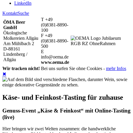
LinkedIn
Kontakt
Suche
T +49
ÖMA Beer
(0)8381-8890-
GmbH
100
Ökologische
F +49
Molkereien Allgäu
(0)8381-8890-
Am Mühlbach 2
500
D-88161
E
Lindenberg /
info@oema.de
Allgäu
www.oema.de
Wir tracken nicht!
Bei uns surfen Sie ohne Cookies -
mehr Infos
✖
Käse- und Feinkost-Tasting für zuhause
Genuss-Event „Käse & Feinkost“ mit Online-Tasting
(live)
Hier bringen wir zwei Welten zusammen: die handwerkliche