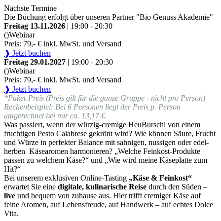
Nächste Termine
Die Buchung erfolgt über unseren Partner "Bio Genuss Akademie"
Freitag 13.11.2026
| 19:00 - 20:30
()
Webinar
Preis: 79,- € inkl. MwSt. und Versand
❱ Jetzt buchen
Freitag 29.01.2027
| 19:00 - 20:30
()
Webinar
Preis: 79,- € inkl. MwSt. und Versand
❱ Jetzt buchen
*Paket-Preis (Preis gilt für die ganze Gruppe - nicht pro Person)
Rechenbeispiel: Bei 6 Personen liegt der Preis p. Person
umgerechnet bei nur ca. 13,17 €.
Was passiert, wenn der würzig-cremige HeuBurschi von einem
fruchtigen Pesto Calabrese gekrönt wird? Wie können Säure, Frucht
und Würze in perfekter Balance mit sahnigen, nussigen oder edel-
herben Käsearomen harmonieren? „Welche Feinkost-Produkte
passen zu welchem Käse?“ und „Wie wird meine Käseplatte zum
Hit?“
Bei unserem exklusiven Online-Tasting
„Käse & Feinkost“
erwartet Sie eine
digitale, kulinarische Reise
durch den Süden –
live
und bequem von zuhause aus. Hier trifft cremiger Käse auf
feine Aromen, auf Lebensfreude, auf Handwerk – auf echtes Dolce
Vita.