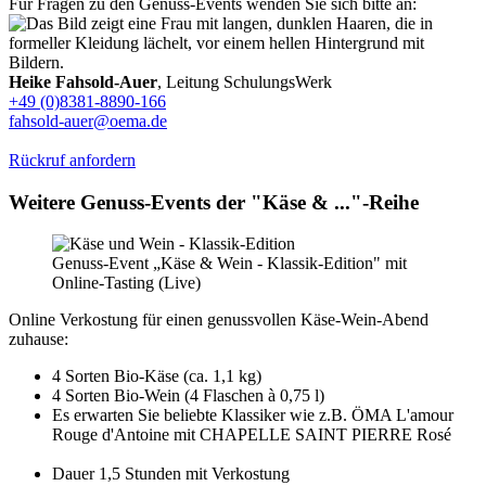
Für Fragen zu den Genuss-Events wenden Sie sich bitte an:
Heike Fahsold-Auer
, Leitung SchulungsWerk
+49 (0)8381-8890-166
fahsold-auer@oema.de
Rückruf anfordern
Weitere Genuss-Events der "Käse & ..."-Reihe
Genuss-Event „Käse & Wein - Klassik-Edition" mit
Online-Tasting (Live)
Online Verkostung für einen genussvollen Käse-Wein-Abend
zuhause:
4 Sorten Bio-Käse (ca. 1,1 kg)
4 Sorten Bio-Wein (4 Flaschen à 0,75 l)
Es erwarten Sie beliebte Klassiker wie z.B. ÖMA L'amour
Rouge d'Antoine mit CHAPELLE SAINT PIERRE Rosé
Dauer 1,5 Stunden mit Verkostung