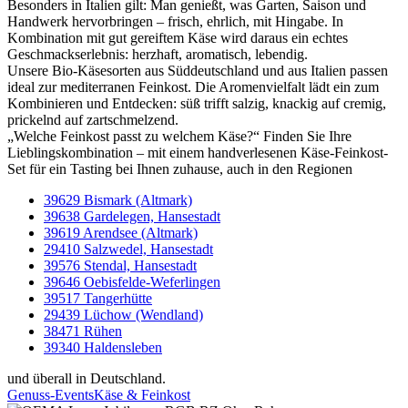
Besonders in Italien gilt: Man genießt, was Garten, Saison und
Handwerk hervorbringen – frisch, ehrlich, mit Hingabe. In
Kombination mit gut gereiftem Käse wird daraus ein echtes
Geschmackserlebnis: herzhaft, aromatisch, lebendig.
Unsere Bio-Käsesorten aus Süddeutschland und aus Italien passen
ideal zur mediterranen Feinkost. Die Aromenvielfalt lädt ein zum
Kombinieren und Entdecken: süß trifft salzig, knackig auf cremig,
prickelnd auf zartschmelzend.
„Welche Feinkost passt zu welchem Käse?“ Finden Sie Ihre
Lieblingskombination – mit einem handverlesenen Käse-Feinkost-
Set für ein Tasting bei Ihnen zuhause, auch in den Regionen
39629 Bismark (Altmark)
39638 Gardelegen, Hansestadt
39619 Arendsee (Altmark)
29410 Salzwedel, Hansestadt
39576 Stendal, Hansestadt
39646 Oebisfelde-Weferlingen
39517 Tangerhütte
29439 Lüchow (Wendland)
38471 Rühen
39340 Haldensleben
und überall in Deutschland.
Genuss-Events
Käse & Feinkost