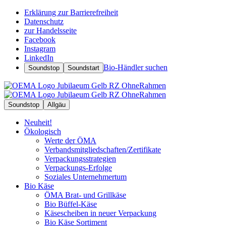
Erklärung zur Barrierefreiheit
Datenschutz
zur Handelsseite
Facebook
Instagram
LinkedIn
Bio-Händler suchen
Soundstop
Soundstart
Soundstop
Allgäu
Neuheit!
Ökologisch
Werte der ÖMA
Verbandsmitgliedschaften/Zertifikate
Verpackungsstrategien
Verpackungs-Erfolge
Soziales Unternehmertum
Bio Käse
ÖMA Brat- und Grillkäse
Bio Büffel-Käse
Käsescheiben in neuer Verpackung
Bio Käse Sortiment