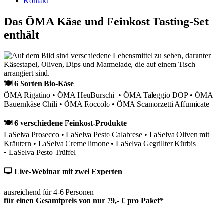
Kontakt
Das ÖMA Käse und Feinkost Tasting-Set
enthält
🍽 6 Sorten Bio-Käse
ÖMA Rigatino • ÖMA HeuBurschi • ÖMA Taleggio DOP • ÖMA
Bauernkäse Chili • ÖMA Roccolo • ÖMA Scamorzetti Affumicate
🍽 6 verschiedene Feinkost-Produkte
LaSelva Prosecco • LaSelva Pesto Calabrese • LaSelva Oliven mit
Kräutern • LaSelva Creme limone • LaSelva Gegrillter Kürbis
• LaSelva Pesto Trüffel
🖵 Live-Webinar mit zwei Experten
ausreichend für 4-6 Personen
für einen Gesamtpreis von nur 79,- € pro Paket*