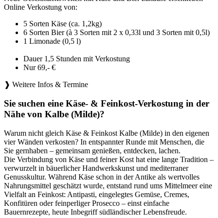
Online Verkostung von:
5 Sorten Käse (ca. 1,2kg)
6 Sorten Bier (à 3 Sorten mit 2 x 0,33l und 3 Sorten mit 0,5l)
1 Limonade (0,5 l)
Dauer 1,5 Stunden mit Verkostung
Nur 69,- €
❱ Weitere Infos & Termine
Sie suchen eine Käse- & Feinkost-Verkostung in der
Nähe von Kalbe (Milde)?
Warum nicht gleich Käse & Feinkost Kalbe (Milde) in den eigenen
vier Wänden verkosten? In entspannter Runde mit Menschen, die
Sie gernhaben – gemeinsam genießen, entdecken, lachen.
Die Verbindung von Käse und feiner Kost hat eine lange Tradition –
verwurzelt in bäuerlicher Handwerkskunst und mediterraner
Genusskultur. Während Käse schon in der Antike als wertvolles
Nahrungsmittel geschätzt wurde, entstand rund ums Mittelmeer eine
Vielfalt an Feinkost: Antipasti, eingelegtes Gemüse, Cremes,
Konfitüren oder feinperliger Prosecco – einst einfache
Bauernrezepte, heute Inbegriff südländischer Lebensfreude.