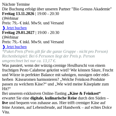
Nächste Termine
Die Buchung erfolgt über unseren Partner "Bio Genuss Akademie"
Freitag 13.11.2026
| 19:00 - 20:30
()
Webinar
Preis: 79,- € inkl. MwSt. und Versand
❱ Jetzt buchen
Freitag 29.01.2027
| 19:00 - 20:30
()
Webinar
Preis: 79,- € inkl. MwSt. und Versand
❱ Jetzt buchen
*Paket-Preis (Preis gilt für die ganze Gruppe - nicht pro Person)
Rechenbeispiel: Bei 6 Personen liegt der Preis p. Person
umgerechnet bei nur ca. 13,17 €.
Was passiert, wenn der würzig-cremige HeuBurschi von einem
fruchtigen Pesto Calabrese gekrönt wird? Wie können Säure, Frucht
und Würze in perfekter Balance mit sahnigen, nussigen oder edel-
herben Käsearomen harmonieren? „Welche Feinkost-Produkte
passen zu welchem Käse?“ und „Wie wird meine Käseplatte zum
Hit?“
Bei unserem exklusiven Online-Tasting
„Käse & Feinkost“
erwartet Sie eine
digitale, kulinarische Reise
durch den Süden –
live
und bequem von zuhause aus. Hier trifft cremiger Käse auf
feine Aromen, auf Lebensfreude, auf Handwerk – auf echtes Dolce
Vita.