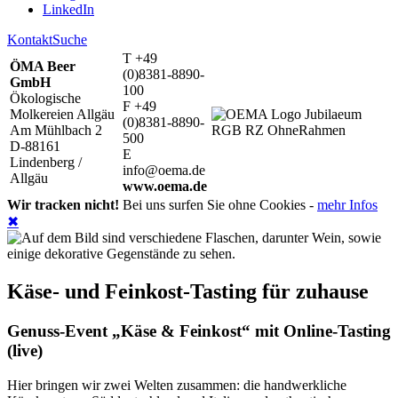
LinkedIn
Kontakt
Suche
T +49
ÖMA Beer
(0)8381-8890-
GmbH
100
Ökologische
F +49
Molkereien Allgäu
(0)8381-8890-
Am Mühlbach 2
500
D-88161
E
Lindenberg /
info@oema.de
Allgäu
www.oema.de
Wir tracken nicht!
Bei uns surfen Sie ohne Cookies -
mehr Infos
✖
Käse- und Feinkost-Tasting für zuhause
Genuss-Event „Käse & Feinkost“ mit Online-Tasting
(live)
Hier bringen wir zwei Welten zusammen: die handwerkliche