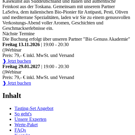
Käsekunst aus Süddeutschland und Italien und authentische
Feinkost aus der Toskana. Gemeinsam mit unserem Partner
LaSelva, dem italienischen Bio-Pionier für Antipasti, Pesti, Oliven
und mediterrane Spezialitäten, laden wir Sie zu einem genussvollen
Verkostungs-Abend voller Aromen, Geschichten und
Geschmackserlebnisse ein.
Nächste Termine
Die Buchung erfolgt über unseren Partner "Bio Genuss Akademie"
Freitag 13.11.2026
| 19:00 - 20:30
()
Webinar
Preis: 79,- € inkl. MwSt. und Versand
❱ Jetzt buchen
Freitag 29.01.2027
| 19:00 - 20:30
()
Webinar
Preis: 79,- € inkl. MwSt. und Versand
❱ Jetzt buchen
Inhalt
Tasting-Set Angebot
So geht's
Unsere Experten
Werte-Paket
FAQs