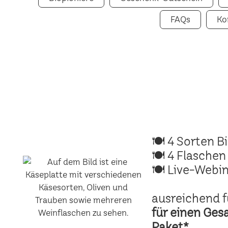
FAQs
Ko
🍽 4 Sorten B
🍽 4 Flaschen
🍽 Live-Webin
ausreichend f
für einen Ges
Paket*