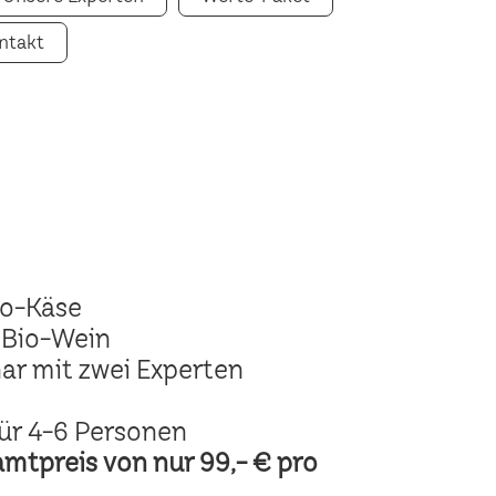
ntakt
io-Käse
 Bio-Wein
ar mit zwei Experten
ür 4-6 Personen
amtpreis von nur 99,- € pro