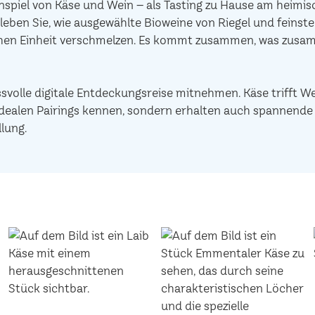
piel von Käse und Wein – als Tasting zu Hause am heimisc
leben Sie, wie ausgewählte Bioweine von Riegel und feinst
chen Einheit verschmelzen. Es kommt zusammen, was zusam
ssvolle digitale Entdeckungsreise mitnehmen. Käse trifft W
ie idealen Pairings kennen, sondern erhalten auch spannen
lung.