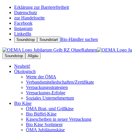
Erklärung zur Barrierefreiheit
Datenschutz
zur Handelsseite
Facebook
Instagram
LinkedIn
Bio-Händler suchen
Soundstop
Soundstart
Soundstop
Allgäu
Neuheit!
Ökologisch
Werte der ÖMA
Verbandsmitgliedschaften/Zertifikate
Verpackungsstrategien
Verpackungs-Erfolge
Soziales Unternehmertum
Bio Käse
ÖMA Brat- und Grillkäse
Bio Büffel-Käse
Käsescheiben in neuer Verpackung
Bio Käse Sortiment
ÖMA Jubiläumskäse