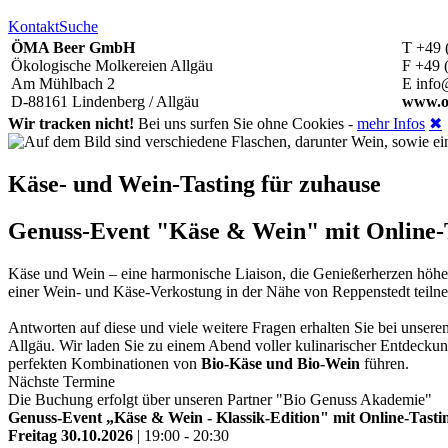
Kontakt
Suche
ÖMA Beer GmbH
T +49 
Ökologische Molkereien Allgäu
F +49 
Am Mühlbach 2
E info
D-88161 Lindenberg / Allgäu
www.o
Wir tracken nicht!
Bei uns surfen Sie ohne Cookies -
mehr Infos
✖
Käse- und Wein-Tasting für zuhause
Genuss-Event "Käse & Wein" mit Online-Ta
Käse und Wein – eine harmonische Liaison, die Genießerherzen höh
einer Wein- und Käse-Verkostung in der Nähe von Reppenstedt teil
Antworten auf diese und viele weitere Fragen erhalten Sie bei unse
Allgäu. Wir laden Sie zu einem Abend voller kulinarischer Entdeckun
perfekten Kombinationen von
Bio-Käse und Bio-Wein
führen.
Nächste Termine
Die Buchung erfolgt über unseren Partner "Bio Genuss Akademie"
Genuss-Event „Käse & Wein - Klassik-Edition" mit Online-Tastin
Freitag 30.10.2026
| 19:00 - 20:30