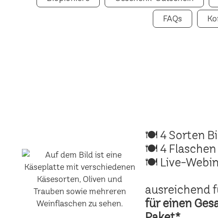
FAQs
Ko
🍽 4 Sorten B
🍽 4 Flaschen
🍽 Live-Webin
ausreichend f
für einen Ges
Paket*