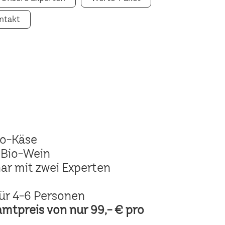
ntakt
io-Käse
 Bio-Wein
ar mit zwei Experten
ür 4-6 Personen
amtpreis von nur 99,- € pro