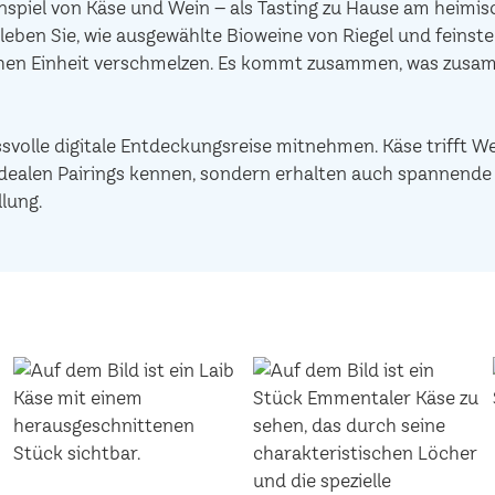
piel von Käse und Wein – als Tasting zu Hause am heimisc
leben Sie, wie ausgewählte Bioweine von Riegel und feinst
chen Einheit verschmelzen. Es kommt zusammen, was zusam
ssvolle digitale Entdeckungsreise mitnehmen. Käse trifft W
ie idealen Pairings kennen, sondern erhalten auch spannen
lung.