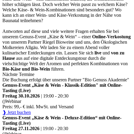
höher schlägen lässt. Doch welcher Wein passt zu welchem Käse?
Welche Käse- & Wein-Kombinationen sind besonders gut? Wo
kann ich an einer Wein- und Käse-Verkostung in der Nähe von
Baunatal teilnehmen?
Antworten auf diese und viele weitere Fragen erhalten Sie bei
unserem Genuss-Event „Käse & Wein“ – einer
Online-Verkostung
von unserem Partner Riegel Bioweine und uns, den Ökologischen
Molkereien Allgäu. Wir laden Sie zu einem Abend voller
kulinarischer Entdeckungen ein. Lassen Sie sich
live
und
von zu
Hause
aus auf eine digitale Entdeckungstour durch die
vielschichtige Welt der Aromen und perfekten Kombinationen von
Bio-Käse und Bio-Wein
führen.
Nächste Termine
Die Buchung erfolgt über unseren Partner "Bio Genuss Akademie"
Genuss-Event „Käse & Wein - Klassik-Edition" mit Online-
Tasting (Live)
Freitag 30.10.2026
| 19:00 - 20:30
()
Webinar
Preis: 99,- € inkl. MwSt. und Versand
❱ Jetzt buchen
Genuss-Event „Käse & Wein - Deluxe-Edition“ mit Online-
Tasting (Live)
Freitag 27.11.2026
| 19:00 - 20:30
()
Webinar