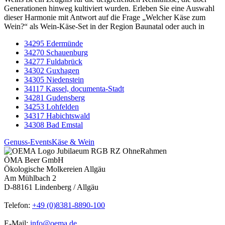
Generationen hinweg kultiviert wurden. Erleben Sie eine Auswahl
dieser Harmonie mit Antwort auf die Frage „Welcher Käse zum
Wein?“ als Wein-Käse-Set in der Region Baunatal oder auch in
34295 Edermünde
34270 Schauenburg
34277 Fuldabrück
34302 Guxhagen
34305 Niedenstein
34117 Kassel, documenta-Stadt
34281 Gudensberg
34253 Lohfelden
34317 Habichtswald
34308 Bad Emstal
Genuss-Events
Käse & Wein
ÖMA Beer GmbH
Ökologische Molkereien Allgäu
Am Mühlbach 2
D-88161 Lindenberg / Allgäu
Telefon:
+49 (0)8381-8890-100
E-Mail:
info@oema.de