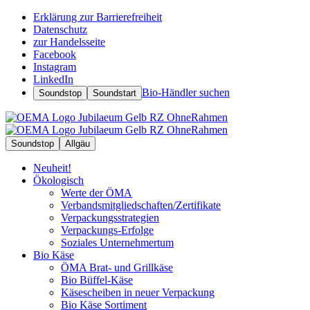
Erklärung zur Barrierefreiheit
Datenschutz
zur Handelsseite
Facebook
Instagram
LinkedIn
Bio-Händler suchen
Soundstop
Soundstart
Soundstop
Allgäu
Neuheit!
Ökologisch
Werte der ÖMA
Verbandsmitgliedschaften/Zertifikate
Verpackungsstrategien
Verpackungs-Erfolge
Soziales Unternehmertum
Bio Käse
ÖMA Brat- und Grillkäse
Bio Büffel-Käse
Käsescheiben in neuer Verpackung
Bio Käse Sortiment