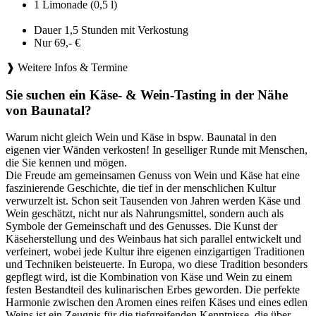
1 Limonade (0,5 l)
Dauer 1,5 Stunden mit Verkostung
Nur 69,- €
❱ Weitere Infos & Termine
Sie suchen ein Käse- & Wein-Tasting in der Nähe
von Baunatal?
Warum nicht gleich Wein und Käse in bspw. Baunatal in den
eigenen vier Wänden verkosten! In geselliger Runde mit Menschen,
die Sie kennen und mögen.
Die Freude am gemeinsamen Genuss von Wein und Käse hat eine
faszinierende Geschichte, die tief in der menschlichen Kultur
verwurzelt ist. Schon seit Tausenden von Jahren werden Käse und
Wein geschätzt, nicht nur als Nahrungsmittel, sondern auch als
Symbole der Gemeinschaft und des Genusses. Die Kunst der
Käseherstellung und des Weinbaus hat sich parallel entwickelt und
verfeinert, wobei jede Kultur ihre eigenen einzigartigen Traditionen
und Techniken beisteuerte. In Europa, wo diese Tradition besonders
gepflegt wird, ist die Kombination von Käse und Wein zu einem
festen Bestandteil des kulinarischen Erbes geworden. Die perfekte
Harmonie zwischen den Aromen eines reifen Käses und eines edlen
Weins ist ein Zeugnis für die tiefgreifenden Kenntnisse, die über