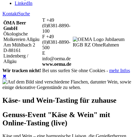
LinkedIn
Kontakt
Suche
T +49
ÖMA Beer
(0)8381-8890-
GmbH
100
Ökologische
F +49
Molkereien Allgäu
(0)8381-8890-
Am Mühlbach 2
500
D-88161
E
Lindenberg /
info@oema.de
Allgäu
www.oema.de
Wir tracken nicht!
Bei uns surfen Sie ohne Cookies -
mehr Infos
✖
Käse- und Wein-Tasting für zuhause
Genuss-Event "Käse & Wein" mit
Online-Tasting (live)
Käse und Wein – eine harmonische Liaison, die Genießerherzen