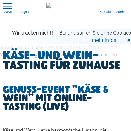
Kontakt
Suche
Allgäu
Wir tracken nicht!
Bei uns surfen Sie ohne Cookies
-
mehr Infos
✖
Käse- und Wein-
Tasting für zuhause
Genuss-Event "Käse &
Wein" mit Online-
Tasting (live)
Käse und Wein – eine harmonische Liaison, die