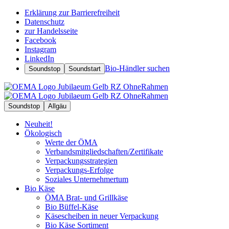
Erklärung zur Barrierefreiheit
Datenschutz
zur Handelsseite
Facebook
Instagram
LinkedIn
Bio-Händler suchen
Soundstop
Soundstart
Soundstop
Allgäu
Neuheit!
Ökologisch
Werte der ÖMA
Verbandsmitgliedschaften/Zertifikate
Verpackungsstrategien
Verpackungs-Erfolge
Soziales Unternehmertum
Bio Käse
ÖMA Brat- und Grillkäse
Bio Büffel-Käse
Käsescheiben in neuer Verpackung
Bio Käse Sortiment