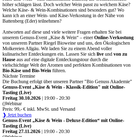
höher schlägen lässt. Doch welcher Wein passt zu welchem Käse?
Welche Käse- & Wein-Kombinationen sind besonders gut? Wo
kann ich an einer Wein- und Käse-Verkostung in der Nähe von
Battenberg (Eder) teilnehmen?
Antworten auf diese und viele weitere Fragen erhalten Sie bei
unserem Genuss-Event „Käse & Wein“ – einer
Online-Verkostung
von unserem Partner Riegel Bioweine und uns, den Ökologischen
Molkereien Allgäu. Wir laden Sie zu einem Abend voller
kulinarischer Entdeckungen ein. Lassen Sie sich
live
und
von zu
Hause
aus auf eine digitale Entdeckungstour durch die
vielschichtige Welt der Aromen und perfekten Kombinationen von
Bio-Käse und Bio-Wein
führen.
Nächste Termine
Die Buchung erfolgt über unseren Partner "Bio Genuss Akademie"
Genuss-Event „Käse & Wein - Klassik-Edition" mit Online-
Tasting (Live)
Freitag 30.10.2026
| 19:00 - 20:30
()
Webinar
Preis: 99,- € inkl. MwSt. und Versand
❱ Jetzt buchen
Genuss-Event „Käse & Wein - Deluxe-Edition“ mit Online-
Tasting (Live)
Freitag 27.11.2026
| 19:00 - 20:30
()
Webinar