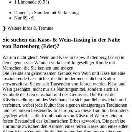
1 Limonade (0,5 l)
Dauer 1,5 Stunden mit Verkostung
Nur 69,- €
❱ Weitere Infos & Termine
Sie suchen ein Käse- & Wein-Tasting in der Nähe
von Battenberg (Eder)?
Warum nicht gleich Wein und Käse in bspw. Battenberg (Eder) in
den eigenen vier Wänden verkosten! In geselliger Runde mit
Menschen, die Sie kennen und mögen.
Die Freude am gemeinsamen Genuss von Wein und Käse hat eine
faszinierende Geschichte, die tief in der menschlichen Kultur
verwurzelt ist. Schon seit Tausenden von Jahren werden Käse und
Wein geschätzt, nicht nur als Nahrungsmittel, sondern auch als
Symbole der Gemeinschaft und des Genusses. Die Kunst der
Käseherstellung und des Weinbaus hat sich parallel entwickelt und
verfeinert, wobei jede Kultur ihre eigenen einzigartigen Traditionen
und Techniken beisteuerte. In Europa, wo diese Tradition besonders
gepflegt wird, ist die Kombination von Käse und Wein zu einem
festen Bestandteil des kulinarischen Erbes geworden. Die perfekte
Harmonie zwischen den Aromen eines reifen Käses und eines edlen
Weins ist ein Zeugnis für die tiefgreifenden Kenntnisse, die über