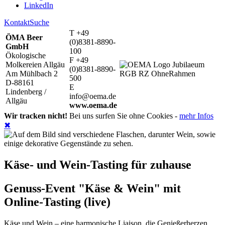
LinkedIn
Kontakt
Suche
T +49
ÖMA Beer
(0)8381-8890-
GmbH
100
Ökologische
F +49
Molkereien Allgäu
(0)8381-8890-
Am Mühlbach 2
500
D-88161
E
Lindenberg /
info@oema.de
Allgäu
www.oema.de
Wir tracken nicht!
Bei uns surfen Sie ohne Cookies -
mehr Infos
✖
Käse- und Wein-Tasting für zuhause
Genuss-Event "Käse & Wein" mit
Online-Tasting (live)
Käse und Wein – eine harmonische Liaison, die Genießerherzen