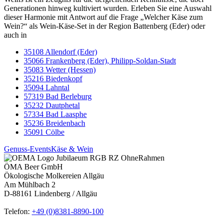
Generationen hinweg kultiviert wurden. Erleben Sie eine Auswahl
dieser Harmonie mit Antwort auf die Frage „Welcher Käse zum
Wein?“ als Wein-Käse-Set in der Region Battenberg (Eder) oder
auch in
35108 Allendorf (Eder)
35066 Frankenberg (Eder), Philipp-Soldan-Stadt
35083 Wetter (Hessen)
35216 Biedenkopf
35094 Lahntal
57319 Bad Berleburg
35232 Dautphetal
57334 Bad Laasphe
35236 Breidenbach
35091 Cölbe
Genuss-Events
Käse & Wein
ÖMA Beer GmbH
Ökologische Molkereien Allgäu
Am Mühlbach 2
D-88161 Lindenberg / Allgäu
Telefon:
+49 (0)8381-8890-100