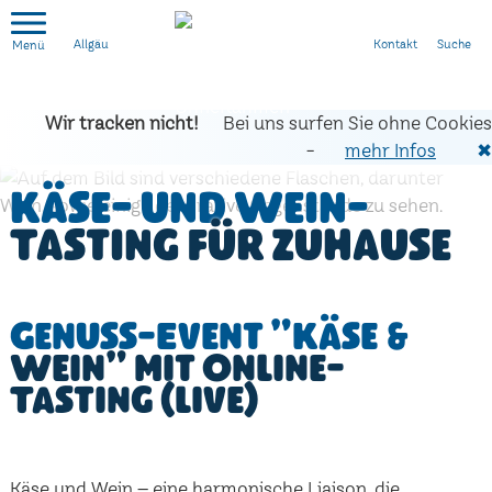
Kontakt
Suche
Allgäu
Wir tracken nicht!
Bei uns surfen Sie ohne Cookies
-
mehr Infos
✖
Käse- und Wein-
Tasting für zuhause
Genuss-Event "Käse &
Wein" mit Online-
Tasting (live)
Käse und Wein – eine harmonische Liaison, die