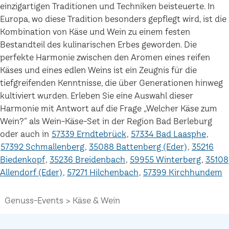
einzigartigen Traditionen und Techniken beisteuerte. In
Europa, wo diese Tradition besonders gepflegt wird, ist die
Kombination von Käse und Wein zu einem festen
Bestandteil des kulinarischen Erbes geworden. Die
perfekte Harmonie zwischen den Aromen eines reifen
Käses und eines edlen Weins ist ein Zeugnis für die
tiefgreifenden Kenntnisse, die über Generationen hinweg
kultiviert wurden. Erleben Sie eine Auswahl dieser
Harmonie mit Antwort auf die Frage „Welcher Käse zum
Wein?“ als Wein-Käse-Set in der Region Bad Berleburg
oder auch in
57339 Erndtebrück
57334 Bad Laasphe
57392 Schmallenberg
35088 Battenberg (Eder)
35216
Biedenkopf
35236 Breidenbach
59955 Winterberg
35108
Allendorf (Eder)
57271 Hilchenbach
57399 Kirchhundem
Genuss-Events
Käse & Wein