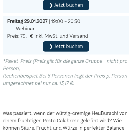
❱ Jetzt buchen
Freitag 29.01.2027
| 19:00 - 20:30
Webinar
Preis: 79,- € inkl. MwSt. und Versand
❱ Jetzt buchen
*Paket-Preis (Preis gilt für die ganze Gruppe - nicht pro
Person)
Rechenbeispiel: Bei 6 Personen liegt der Preis p. Person
umgerechnet bei nur ca. 13,17 €.
Was passiert, wenn der würzig-cremige HeuBurschi von
einem fruchtigen Pesto Calabrese gekrönt wird? Wie
können Säure, Frucht und Würze in perfekter Balance