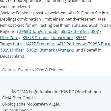
süß trifft salzig, knackig auf cremig, prickelnd auf
zartschmelzend.
„Welche Feinkost passt zu welchem Käse?“ Finden Sie Ihre
Lieblingskombination – mit einem handverlesenen Käse-
Feinkost-Set für ein Tasting bei Ihnen zuhause, auch in den
Regionen
39590 Tangermünde
39307 Genthin
39317
Elbe-Parey
39576 Stendal, Hansestadt
39517
Tangerhütte
14727 Premnitz
14712 Rathenow
39288 Burg
39291 Möser
39629 Bismark (Altmark)
und überall in
Deutschland.
Genuss-Events
Käse & Feinkost
ÖMA Beer GmbH
Ökologische Molkereien Allgäu
Am Mühlbach 2