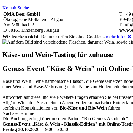
Kontakt
Suche
ÖMA Beer GmbH
T +49 
Ökologische Molkereien Allgäu
F +49 
Am Mühlbach 2
E info
D-88161 Lindenberg / Allgäu
www.o
Wir tracken nicht!
Bei uns surfen Sie ohne Cookies -
mehr Infos
✖
Käse- und Wein-Tasting für zuhause
Genuss-Event "Käse & Wein" mit Online-Ta
Käse und Wein – eine harmonische Liaison, die Genießerherzen höh
einer Wein- und Käse-Verkostung in der Nähe von Herten teilnehme
Antworten auf diese und viele weitere Fragen erhalten Sie bei unse
Allgäu. Wir laden Sie zu einem Abend voller kulinarischer Entdeckun
perfekten Kombinationen von
Bio-Käse und Bio-Wein
führen.
Nächste Termine
Die Buchung erfolgt über unseren Partner "Bio Genuss Akademie"
Genuss-Event „Käse & Wein - Klassik-Edition" mit Online-Tastin
Freitag 30.10.2026
| 19:00 - 20:30