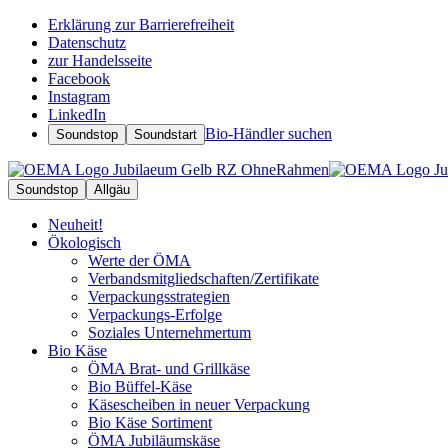
Erklärung zur Barrierefreiheit
Datenschutz
zur Handelsseite
Facebook
Instagram
LinkedIn
Bio-Händler suchen
Soundstop
Soundstart
Soundstop
Allgäu
Neuheit!
Ökologisch
Werte der ÖMA
Verbandsmitgliedschaften/Zertifikate
Verpackungsstrategien
Verpackungs-Erfolge
Soziales Unternehmertum
Bio Käse
ÖMA Brat- und Grillkäse
Bio Büffel-Käse
Käsescheiben in neuer Verpackung
Bio Käse Sortiment
ÖMA Jubiläumskäse