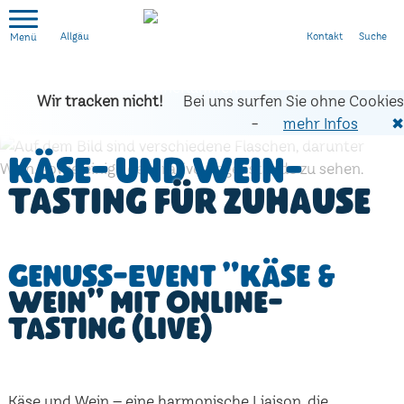
Kontakt
Suche
Allgäu
Wir tracken nicht!
Bei uns surfen Sie ohne Cookies
-
mehr Infos
✖
Käse- und Wein-
Tasting für zuhause
Genuss-Event "Käse &
Wein" mit Online-
Tasting (live)
Käse und Wein – eine harmonische Liaison, die