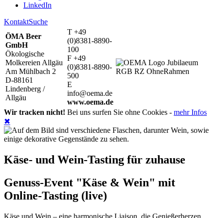
LinkedIn
Kontakt
Suche
T +49
ÖMA Beer
(0)8381-8890-
GmbH
100
Ökologische
F +49
Molkereien Allgäu
(0)8381-8890-
Am Mühlbach 2
500
D-88161
E
Lindenberg /
info@oema.de
Allgäu
www.oema.de
Wir tracken nicht!
Bei uns surfen Sie ohne Cookies -
mehr Infos
✖
Käse- und Wein-Tasting für zuhause
Genuss-Event "Käse & Wein" mit
Online-Tasting (live)
Käse und Wein – eine harmonische Liaison, die Genießerherzen