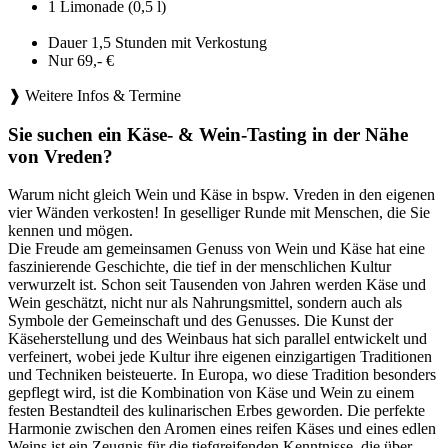
1 Limonade (0,5 l)
Dauer 1,5 Stunden mit Verkostung
Nur 69,- €
❱ Weitere Infos & Termine
Sie suchen ein Käse- & Wein-Tasting in der Nähe
von Vreden?
Warum nicht gleich Wein und Käse in bspw. Vreden in den eigenen
vier Wänden verkosten! In geselliger Runde mit Menschen, die Sie
kennen und mögen.
Die Freude am gemeinsamen Genuss von Wein und Käse hat eine
faszinierende Geschichte, die tief in der menschlichen Kultur
verwurzelt ist. Schon seit Tausenden von Jahren werden Käse und
Wein geschätzt, nicht nur als Nahrungsmittel, sondern auch als
Symbole der Gemeinschaft und des Genusses. Die Kunst der
Käseherstellung und des Weinbaus hat sich parallel entwickelt und
verfeinert, wobei jede Kultur ihre eigenen einzigartigen Traditionen
und Techniken beisteuerte. In Europa, wo diese Tradition besonders
gepflegt wird, ist die Kombination von Käse und Wein zu einem
festen Bestandteil des kulinarischen Erbes geworden. Die perfekte
Harmonie zwischen den Aromen eines reifen Käses und eines edlen
Weins ist ein Zeugnis für die tiefgreifenden Kenntnisse, die über