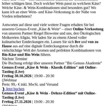
höher schlägen lässt. Doch welcher Wein passt zu welchem Käse?
Welche Käse- & Wein-Kombinationen sind besonders gut? Wo
kann ich an einer Wein- und Käse-Verkostung in der Nähe von
Vreden teilnehmen?
Antworten auf diese und viele weitere Fragen erhalten Sie bei
unserem Genuss-Event „Käse & Wein“ – einer
Online-Verkostung
von unserem Partner Riegel Bioweine und uns, den Ökologischen
Molkereien Allgäu. Wir laden Sie zu einem Abend voller
kulinarischer Entdeckungen ein. Lassen Sie sich
live
und
von zu
Hause
aus auf eine digitale Entdeckungstour durch die
vielschichtige Welt der Aromen und perfekten Kombinationen von
Bio-Käse und Bio-Wein
führen.
Nächste Termine
Die Buchung erfolgt über unseren Partner "Bio Genuss Akademie"
Genuss-Event „Käse & Wein - Klassik-Edition" mit Online-
Tasting (Live)
Freitag 30.10.2026
| 19:00 - 20:30
()
Webinar
Preis: 99,- € inkl. MwSt. und Versand
❱ Jetzt buchen
Genuss-Event „Käse & Wein - Deluxe-Edition“ mit Online-
Tasting (Live)
Freitag 27.11.2026
| 19:00 - 20:30
()
Webinar