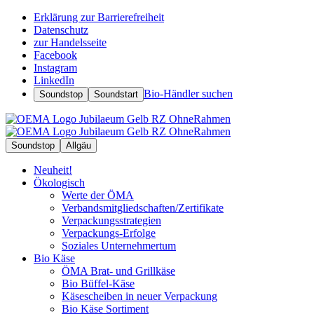
Erklärung zur Barrierefreiheit
Datenschutz
zur Handelsseite
Facebook
Instagram
LinkedIn
Bio-Händler suchen
Soundstop
Soundstart
Soundstop
Allgäu
Neuheit!
Ökologisch
Werte der ÖMA
Verbandsmitgliedschaften/Zertifikate
Verpackungsstrategien
Verpackungs-Erfolge
Soziales Unternehmertum
Bio Käse
ÖMA Brat- und Grillkäse
Bio Büffel-Käse
Käsescheiben in neuer Verpackung
Bio Käse Sortiment