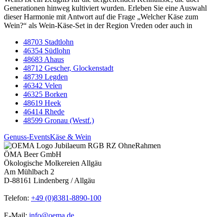
Generationen hinweg kultiviert wurden. Erleben Sie eine Auswahl
dieser Harmonie mit Antwort auf die Frage „Welcher Käse zum
Wein?“ als Wein-Käse-Set in der Region Vreden oder auch in
48703 Stadtlohn
46354 Südlohn
48683 Ahaus
48712 Gescher, Glockenstadt
48739 Legden
46342 Velen
46325 Borken
48619 Heek
46414 Rhede
48599 Gronau (Westf.)
Genuss-Events
Käse & Wein
ÖMA Beer GmbH
Ökologische Molkereien Allgäu
Am Mühlbach 2
D-88161 Lindenberg / Allgäu
Telefon:
+49 (0)8381-8890-100
E-Mail:
info@oema.de