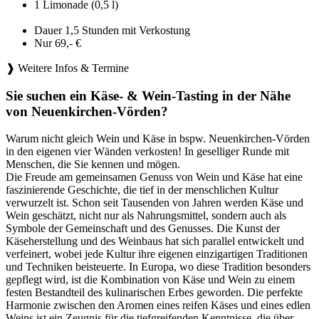
1 Limonade (0,5 l)
Dauer 1,5 Stunden mit Verkostung
Nur 69,- €
❱ Weitere Infos & Termine
Sie suchen ein Käse- & Wein-Tasting in der Nähe
von Neuenkirchen-Vörden?
Warum nicht gleich Wein und Käse in bspw. Neuenkirchen-Vörden
in den eigenen vier Wänden verkosten! In geselliger Runde mit
Menschen, die Sie kennen und mögen.
Die Freude am gemeinsamen Genuss von Wein und Käse hat eine
faszinierende Geschichte, die tief in der menschlichen Kultur
verwurzelt ist. Schon seit Tausenden von Jahren werden Käse und
Wein geschätzt, nicht nur als Nahrungsmittel, sondern auch als
Symbole der Gemeinschaft und des Genusses. Die Kunst der
Käseherstellung und des Weinbaus hat sich parallel entwickelt und
verfeinert, wobei jede Kultur ihre eigenen einzigartigen Traditionen
und Techniken beisteuerte. In Europa, wo diese Tradition besonders
gepflegt wird, ist die Kombination von Käse und Wein zu einem
festen Bestandteil des kulinarischen Erbes geworden. Die perfekte
Harmonie zwischen den Aromen eines reifen Käses und eines edlen
Weins ist ein Zeugnis für die tiefgreifenden Kenntnisse, die über