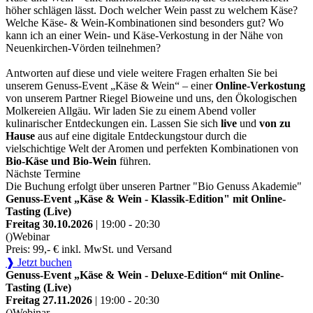
höher schlägen lässt. Doch welcher Wein passt zu welchem Käse?
Welche Käse- & Wein-Kombinationen sind besonders gut? Wo
kann ich an einer Wein- und Käse-Verkostung in der Nähe von
Neuenkirchen-Vörden teilnehmen?
Antworten auf diese und viele weitere Fragen erhalten Sie bei
unserem Genuss-Event „Käse & Wein“ – einer
Online-Verkostung
von unserem Partner Riegel Bioweine und uns, den Ökologischen
Molkereien Allgäu. Wir laden Sie zu einem Abend voller
kulinarischer Entdeckungen ein. Lassen Sie sich
live
und
von zu
Hause
aus auf eine digitale Entdeckungstour durch die
vielschichtige Welt der Aromen und perfekten Kombinationen von
Bio-Käse und Bio-Wein
führen.
Nächste Termine
Die Buchung erfolgt über unseren Partner "Bio Genuss Akademie"
Genuss-Event „Käse & Wein - Klassik-Edition" mit Online-
Tasting (Live)
Freitag 30.10.2026
| 19:00 - 20:30
()
Webinar
Preis: 99,- € inkl. MwSt. und Versand
❱ Jetzt buchen
Genuss-Event „Käse & Wein - Deluxe-Edition“ mit Online-
Tasting (Live)
Freitag 27.11.2026
| 19:00 - 20:30
()
Webinar