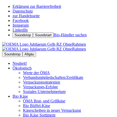
Erklärung zur Barrierefreiheit
Datenschutz
zur Handelsseite
Facebook
Instagram
LinkedIn
Bio-Händler suchen
Soundstop
Soundstart
Soundstop
Allgäu
Neuheit!
Ökologisch
Werte der ÖMA
Verbandsmitgliedschaften/Zertifikate
Verpackungsstrategien
Verpackungs-Erfolge
Soziales Unternehmertum
Bio Käse
ÖMA Brat- und Grillkäse
Bio Büffel-Käse
Käsescheiben in neuer Verpackung
Bio Käse Sortiment