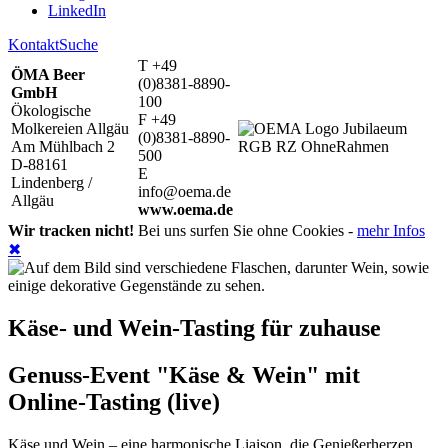
LinkedIn
Kontakt
Suche
T +49
ÖMA Beer
(0)8381-8890-
GmbH
100
Ökologische
F +49
Molkereien Allgäu
(0)8381-8890-
Am Mühlbach 2
500
D-88161
E
Lindenberg /
info@oema.de
Allgäu
www.oema.de
Wir tracken nicht!
Bei uns surfen Sie ohne Cookies -
mehr Infos
✖
Käse- und Wein-Tasting für zuhause
Genuss-Event "Käse & Wein" mit
Online-Tasting (live)
Käse und Wein – eine harmonische Liaison, die Genießerherzen